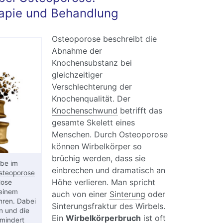
apie und Behandlung
Osteoporose beschreibt die
Abnahme der
Knochensubstanz bei
gleichzeitiger
Verschlechterung der
Knochenqualität. Der
Knochenschwund
betrifft das
gesamte Skelett eines
Menschen. Durch Osteoporose
können Wirbelkörper so
brüchig werden, dass sie
be im
einbrechen und dramatisch an
steoporose
Höhe verlieren. Man spricht
lose
 einem
auch von einer
Sinterung
oder
hren. Dabei
Sinterungsfraktur des Wirbels.
n und die
Ein
Wirbelkörperbruch
ist oft
mindert