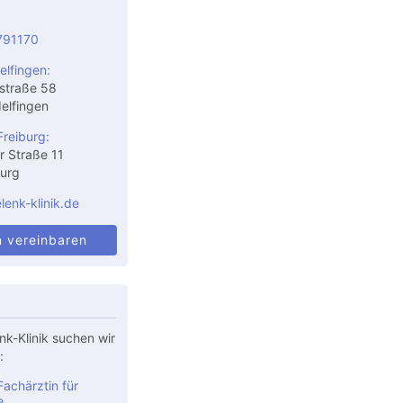
791170
elfingen:
straße 58
elfingen
Freiburg:
r Straße 11
urg
enk-klinik.de
n vereinbaren
nk-Klinik suchen wir
:
achärztin für
e