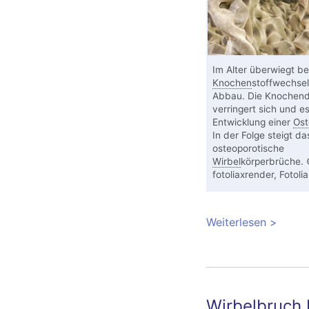
Im Alter überwiegt b
Knochen
stoffwechsel
Abbau. Die Knochend
verringert sich und es
Entwicklung einer
Ost
In der Folge steigt das
osteoporotische
Wirbel
körperbrüche.
fotoliaxrender, Fotolia
Weiterlesen
über Os
Behandl
Wirbelbruch 