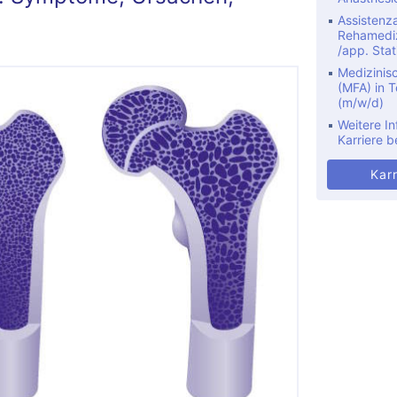
Assistenza
Rehamediz
/app. Stat
Medizinis
(MFA) in Te
(m/w/d)
Weitere In
Karriere b
Karr