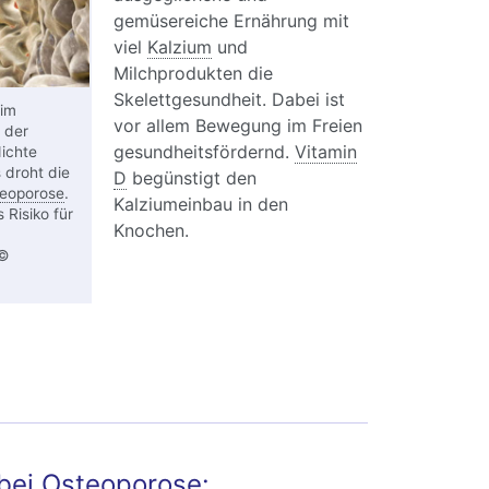
gemüsereiche Ernährung mit
viel
Kalzium
und
Milchprodukten die
Skelettgesundheit. Dabei ist
eim
vor allem Bewegung im Freien
 der
gesundheitsfördernd.
Vitamin
ichte
 droht die
D
begünstigt den
eoporose
.
Kalziumeinbau in den
 Risiko für
Knochen.
 ©
teoporose der Wirbelsäule - konservative
ung
bei Osteoporose: