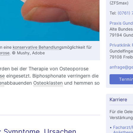
(ZFSmax)
Tel:
(0761) 
Praxis Gund
Alte Bundes
79194 Gund
Privatklinik 
en eine
konservative Behandlung
smöglichkeit für
Gundelfinge
orose
. © Mushy, Adobe
79108 Freib
anfrage@gel
den bei der Therapie von Osteoporose
se
eingesetzt. Biphosphonate verringern die
Termi
en
abbauenden
Osteoklasten
und hemmen so
Karriere
Für die Gele
Verstärkung
Facharzt/F
: Symptome, Ursachen,
Anästhesi