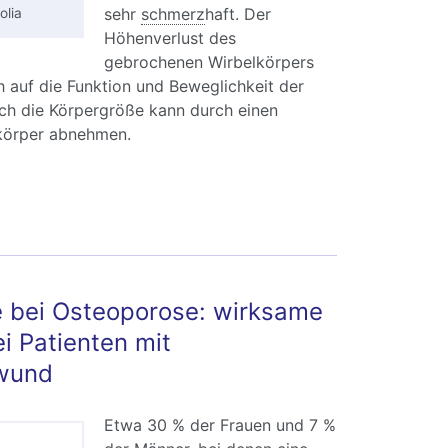
sehr
schmerz
haft. Der
olia
Höhenverlust des
gebrochenen Wirbelkörpers
ch auf die Funktion und Beweglichkeit der
ch die Körpergröße kann durch einen
lkörper abnehmen.
rbelbruch bei Osteoporose: Schmerztherapie
andlung
 bei Osteoporose: wirksame
i Patienten mit
wund
Etwa 30 % der Frauen und 7 %