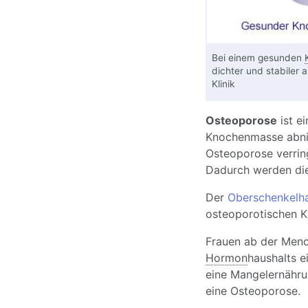
Bei einem gesunden
dichter und stabiler 
Klinik
Osteoporose
ist ei
Knochenmasse abni
Osteoporose verring
Dadurch werden die
Der
Oberschenkelha
osteoporotischen K
Frauen ab der Men
Hormon
haushalts e
eine Mangelernähru
eine Osteoporose.