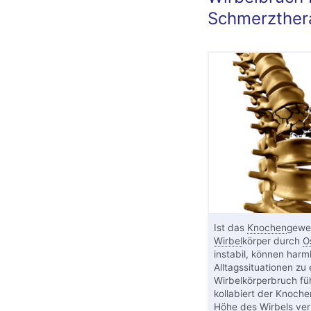
Schmerzther
Ist das
Knochen
gewe
Wirbel
körper durch
O
instabil, können harm
Alltagssituationen zu
Wirbelkörperbruch fü
kollabiert der Knoche
Höhe des Wirbels ver