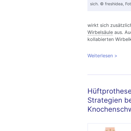
sich. © freshidea, Fot
wirkt sich zusätzli
Wirbelsäule
aus. Au
kollabierten Wirbe
Weiterlesen
über Wi
und Beh
Hüftprothese
Strategien be
Knochensch