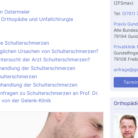
(ZFSmax)
en Ostermeier
Tel:
(0761) 
 Orthopädie und Unfallchirurgie
Praxis Gund
Alte Bundes
79194 Gund
hre Schulterschmerzen
Privatklinik 
glichen Ursachen von Schulterschmerzen?
Gundelfinge
79108 Freib
ntersucht der Arzt Schulterschmerzen?
handlung der Schulterschmerzen
anfrage@gel
hulterschmerzen
Termi
ehandlung der Schulterschmerzen
nfragen zu Schulterschmerzen an Prof. Dr.
 von der Gelenk-Klinik
Orthopädi