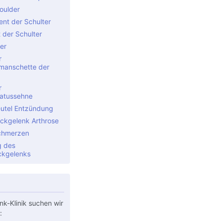
oulder
nt der Schulter
t der Schulter
er
r
manschette der
r
atussehne
utel Entzündung
Eckgelenk Arthrose
chmerzen
g des
ckgelenks
nk-Klinik suchen wir
: