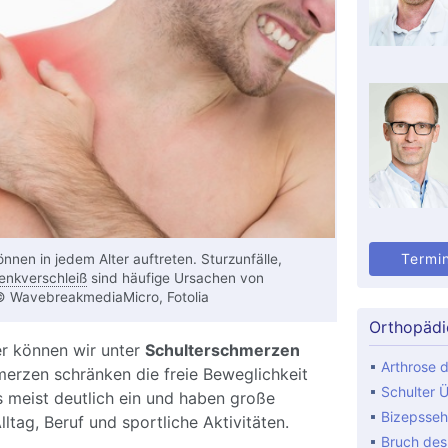
Termi
nen in jedem Alter auftreten. Sturzunfälle,
enkverschleiß
sind häufige Ursachen von
© WavebreakmediaMicro, Fotolia
Orthopädi
er können wir unter
Schulterschmerzen
Arthrose d
merzen schränken die freie Beweglichkeit
Schulter Ü
 meist deutlich ein und haben große
Bizepsseh
ltag, Beruf und sportliche Aktivitäten.
Bruch de