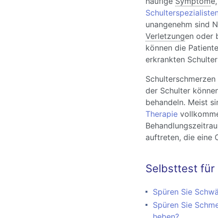
häufige
Symptom
e,
Schulterspezialisten
unangenehm sind Na
Verletzung
en oder 
können die Patient
erkrankten Schulter 
Schulterschmerzen 
der Schulter könne
behandeln. Meist s
Therapie
vollkomme
Behandlungszeitrau
auftreten, die ein
Selbsttest für
Spüren Sie Schwäc
Spüren Sie Schme
heben?