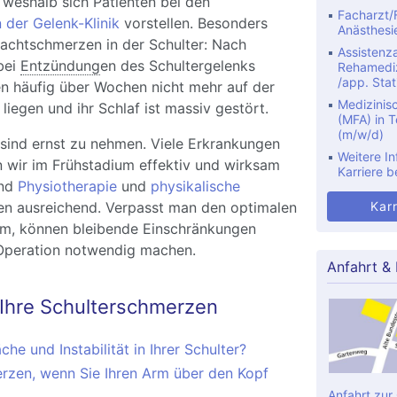
 weshalb sich Patienten bei den
Facharzt/F
 der Gelenk-Klinik
vorstellen. Besonders
Anästhesi
chtschmerzen in der Schulter: Nach
Assistenza
bei
Entzündung
en des Schultergelenks
Rehamediz
/app. Stat
en häufig über Wochen nicht mehr auf der
Medizinis
liegen und ihr Schlaf ist massiv gestört.
(MFA) in Te
(m/w/d)
sind ernst zu nehmen. Viele Erkrankungen
Weitere In
n wir im Frühstadium effektiv und wirksam
Karriere b
ind
Physiotherapie
und
physikalische
n ausreichend. Verpasst man den optimalen
Karr
m, können bleibende Einschränkungen
e Operation notwendig machen.
Anfahrt &
 Ihre Schulterschmerzen
he und Instabilität in Ihrer Schulter?
rzen, wenn Sie Ihren Arm über den Kopf
Anfahrt zur