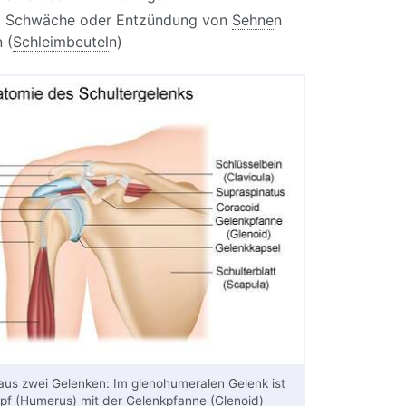
, Schwäche oder Entzündung von
Sehne
n
 (
Schleimbeutel
n)
 aus zwei Gelenken: Im glenohumeralen Gelenk ist
pf (
Humerus
) mit der Gelenkpfanne (
Glenoid
)