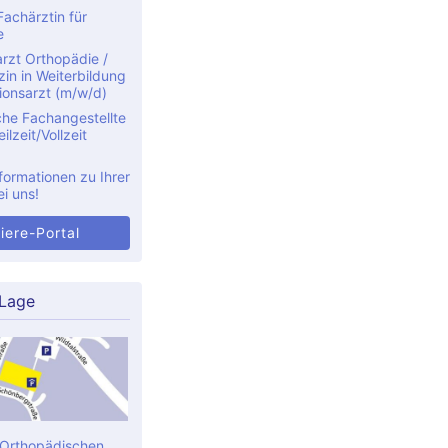
achärztin für
e
rzt Orthopädie /
in in Weiterbildung
ionsarzt (m/w/d)
che Fachangestellte
ilzeit/Vollzeit
formationen zu Ihrer
ei uns!
iere-Portal
 Lage
 Orthopädischen