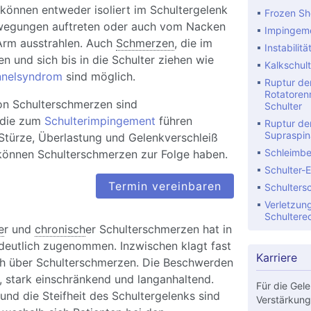
können entweder isoliert im Schultergelenk
Frozen Sh
wegungen auftreten oder auch vom Nacken
Impingeme
Arm ausstrahlen. Auch
Schmerzen
, die im
Instabilitä
 und sich bis in die Schulter ziehen wie
Kalkschult
nnelsyndrom
sind möglich.
Ruptur de
Rotatoren
on Schulterschmerzen sind
Schulter
 die zum
Schulterimpingement
führen
Ruptur de
Supraspin
Stürze, Überlastung und Gelenkverschleiß
Schleimbe
können Schulterschmerzen zur Folge haben.
Schulter-
Termin vereinbaren
Schulters
Verletzun
Schultere
e
r und
chronisch
er Schulterschmerzen hat in
 deutlich zugenommen. Inzwischen klagt fast
Karriere
h über Schulterschmerzen. Die Beschwerden
, stark einschränkend und langanhaltend.
Für die Gele
nd die Steifheit des Schultergelenks sind
Verstärkung