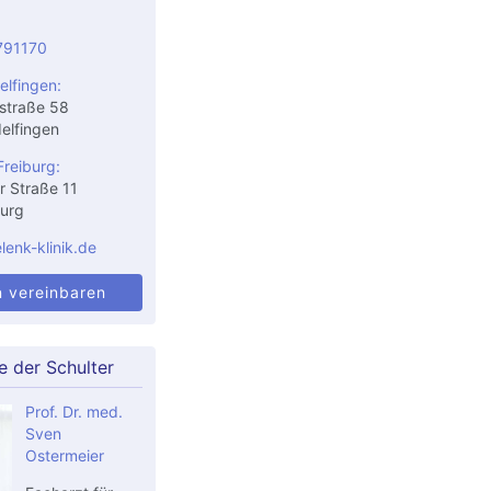
791170
elfingen:
straße 58
elfingen
Freiburg:
r Straße 11
urg
enk-klinik.de
n vereinbaren
e der Schulter
Prof. Dr. med.
Sven
Ostermeier