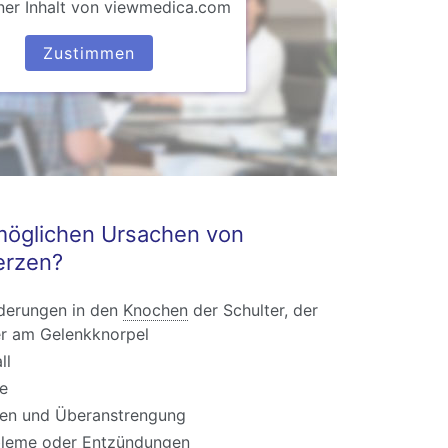
ner Inhalt von viewmedica.com
Zustimmen
möglichen Ursachen von
erzen?
derungen in den
Knochen
der Schulter, der
r am Gelenkknorpel
ll
e
gen und Überanstrengung
bleme oder Entzündungen