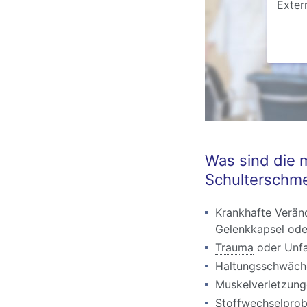
Exter
Was sind die 
Schulterschm
Krankhafte Verän
Gelenkkapsel
ode
Trauma
oder Unfa
Haltungsschwäch
Muskelverletzun
Stoffwechselpro