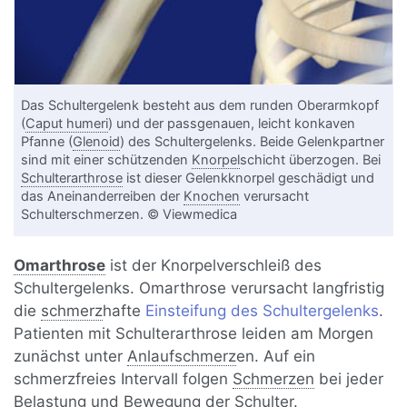
Das Schultergelenk besteht aus dem runden Oberarmkopf
(
Caput humeri
) und der passgenauen, leicht konkaven
Pfanne (
Glenoid
) des Schultergelenks. Beide Gelenkpartner
sind mit einer schützenden
Knorpel
schicht überzogen. Bei
Schulterarthrose
ist dieser Gelenkknorpel geschädigt und
das Aneinanderreiben der
Knochen
verursacht
Schulterschmerzen. © Viewmedica
Omarthrose
ist der Knorpelverschleiß des
Schultergelenks. Omarthrose verursacht langfristig
die
schmerz
hafte
Einsteifung des Schultergelenks
.
Patienten mit Schulterarthrose leiden am Morgen
zunächst unter
Anlaufschmerz
en. Auf ein
schmerzfreies Intervall folgen
Schmerzen
bei jeder
Belastung und Bewegung der Schulter.