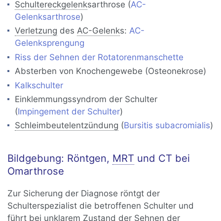
Schultereckgelenk
sarthrose (
AC-
Gelenksarthrose
)
Verletzung
des
AC-Gelenk
s:
AC-
Gelenksprengung
Riss der Sehnen der Rotatorenmanschette
Absterben von Knochengewebe (Osteonekrose)
Kalkschulter
Einklemmungssyndrom der Schulter
(
Impingement der Schulter
)
Schleimbeutelentzündung
(
Bursitis subacromialis
)
Bildgebung: Röntgen,
MRT
und CT bei
Omarthrose
Zur Sicherung der Diagnose röntgt der
Schulterspezialist die betroffenen Schulter und
führt bei unklarem Zustand der
Sehne
n der