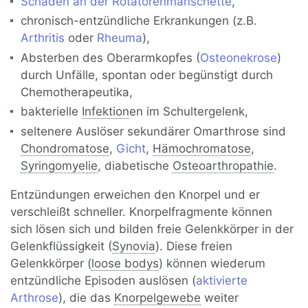
Schäden an der Rotatorenmanschette
,
chronisch-entzündliche Erkrankungen (z.B.
Arthritis
oder
Rheuma
),
Absterben des Oberarmkopfes (
Osteonekrose
)
durch Unfälle, spontan oder begünstigt durch
Chemotherapeutika,
bakterielle
Infektion
en im Schultergelenk,
seltenere Auslöser sekundärer Omarthrose sind
Chondromatose
,
Gicht
,
Hämochromatose
,
Syringomyelie
, diabetische
Osteoarthropathie
.
Entzündungen erweichen den Knorpel und er
verschleißt schneller. Knorpelfragmente können
sich lösen sich und bilden freie Gelenkkörper in der
Gelenkflüssigkeit (
Synovia
). Diese freien
Gelenkkörper (
loose bodys
) können wiederum
entzündliche Episoden auslösen (
aktivierte
Arthrose
), die das
Knorpelgewebe
weiter