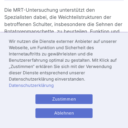
Die MRT-Untersuchung unterstützt den
Spezialisten dabei, die Weichteilstrukturen der
betroffenen Schulter, insbesondere die Sehnen der
Rotatorenmanschette, zu beurteilen. Funktion und
Stabilität des Schultergelenks werden durch die
Wir nutzen die Dienste externer Anbieter auf unserer
Einheit von Muskeln und Sehnen der
Webseite, um Funktion und Sicherheit des
Rotatorenmanschette gewährleistet.
Internetauftritts zu gewährleisten und die
Benutzererfahrung optimal zu gestalten. Mit Klick auf
„Zustimmen“ erklären Sie sich mit der Verwendung
Computertomographie
: Wie ist der Knochen
dieser Dienste entsprechend unserer
beschaffen?
Datenschutzerklärung einverstanden.
Datenschutzerklärung
Die Computertomographie (CT) gibt dem
Orthopäden Auskunft über die Knochenqualität. Die
Zustimmen
Qualität der Knochensubstanz ist besonders
wichtig, wenn der Arzt die Verankerung von
Ablehnen
Implantat
en zur Behandlung der Omarthrose plant.
Vor allem bei älteren Patienten mit einer bereits