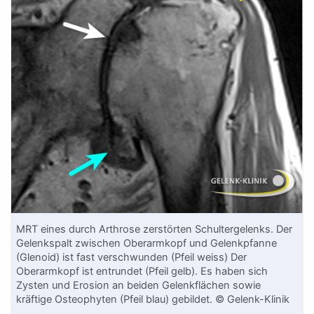
MRT eines durch Arthrose zerstörten Schultergelenks. Der
Gelenkspalt zwischen Oberarmkopf und Gelenkpfanne
(Glenoid) ist fast verschwunden (Pfeil weiss) Der
Oberarmkopf ist entrundet (Pfeil gelb). Es haben sich
Zysten und Erosion an beiden Gelenkflächen sowie
kräftige Osteophyten (Pfeil blau) gebildet. © Gelenk-Klinik