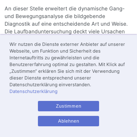
An dieser Stelle erweitert die dynamische Gang-
und Bewegungsanalyse die bildgebende
Diagnostik auf eine entscheidende Art und Weise.
Die Laufbanduntersuchung deckt viele Ursachen
auf, die sich in einer unbeweglichen Aufnahme
Wir nutzen die Dienste externer Anbieter auf unserer
nicht zeigen. Sie leistet damit einen wichtigen
Webseite, um Funktion und Sicherheit des
Baustein zu einer ganzheitlichen Diagnostik des
Internetauftritts zu gewährleisten und die
Bewegungsapparates.
Benutzererfahrung optimal zu gestalten. Mit Klick auf
„Zustimmen“ erklären Sie sich mit der Verwendung
dieser Dienste entsprechend unserer
Ganganalyse und Physiotherapie
Datenschutzerklärung einverstanden.
Datenschutzerklärung
Wir analysieren Ihr Gangbild und Ihre
Körperhaltung, um bestehende Fehlhaltungen oder
Zustimmen
Gangstörungen zu identifizieren. Zudem erkennen
wir häufig schon Probleme am Bewegungsapparat,
Ablehnen
bevor der Patient Beschwerden hat. So können wir
entstehende Erkrankungen präventiv behandeln