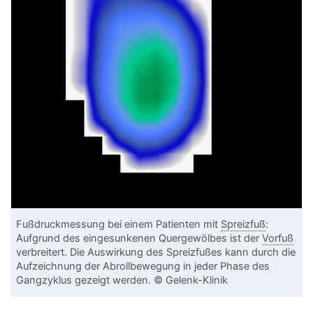
Fußdruckmessung bei einem Patienten mit
Spreizfuß
:
Aufgrund des eingesunkenen Quergewölbes ist der
Vorfuß
verbreitert. Die Auswirkung des Spreizfußes kann durch die
Aufzeichnung der Abrollbewegung in jeder Phase des
Gangzyklus gezeigt werden. © Gelenk-Klinik