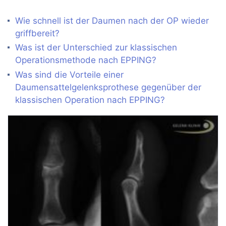
Wie schnell ist der Daumen nach der OP wieder
griffbereit?
Was ist der Unterschied zur klassischen
Operationsmethode nach EPPING?
Was sind die Vorteile einer
Daumensattelgelenksprothese gegenüber der
klassischen Operation nach EPPING?