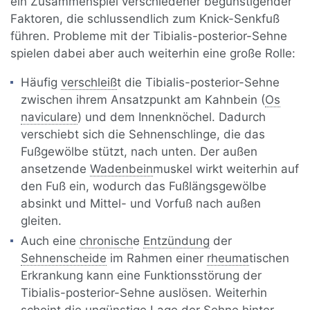
ein Zusammenspiel verschiedener begünstigender
Faktoren, die schlussendlich zum Knick-Senkfuß
führen. Probleme mit der Tibialis-posterior-Sehne
spielen dabei aber auch weiterhin eine große Rolle:
Häufig
verschleiß
t die Tibialis-posterior-Sehne
zwischen ihrem Ansatzpunkt am Kahnbein (
Os
naviculare
) und dem Innenknöchel. Dadurch
verschiebt sich die Sehnenschlinge, die das
Fußgewölbe stützt, nach unten. Der außen
ansetzende
Wadenbein
muskel wirkt weiterhin auf
den Fuß ein, wodurch das Fußlängsgewölbe
absinkt und Mittel- und Vorfuß nach außen
gleiten.
Auch eine
chronisch
e
Entzündung
der
Sehnenscheide
im Rahmen einer
rheuma
tischen
Erkrankung kann eine Funktionsstörung der
Tibialis-posterior-Sehne auslösen. Weiterhin
scheint die ungünstige Lage der Sehne hinter