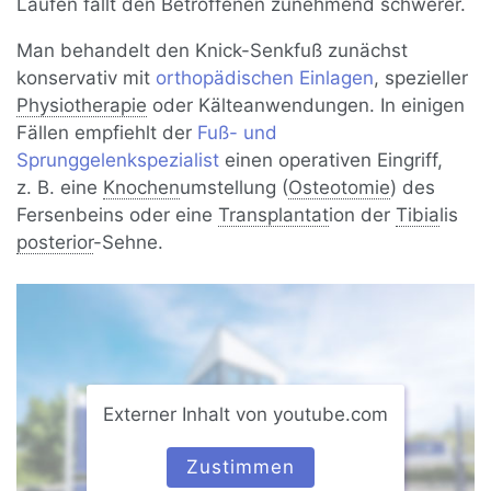
Laufen fällt den Betroffenen zunehmend schwerer.
Man behandelt den Knick-Senkfuß zunächst
konservativ mit
orthopädischen Einlagen
, spezieller
Physiotherapie
oder Kälteanwendungen. In einigen
Fällen empfiehlt der
Fuß- und
Sprunggelenkspezialist
einen operativen Eingriff,
z. B. eine
Knochen
umstellung (
Osteotomie
) des
Fersenbeins oder eine
Transplantat
ion der
Tibia
lis
posterior
-Sehne.
Externer Inhalt von youtube.com
Zustimmen