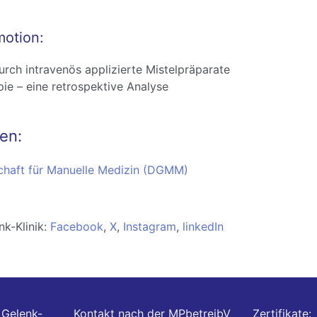
otion:
urch intravenös applizierte Mistelpräparate
pie – eine retrospektive Analyse
en:
chaft für Manuelle Medizin (DGMM)
nk-Klinik:
Facebook
,
X
,
Instagram
,
linkedIn
Gelenk-
Kontakt nach der MPbetreibV
Zertifikate: