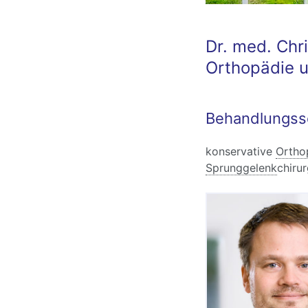
Dr. med. Chr
Orthopädie u
Behandlungss
konservative
Ortho
Sprunggelenk
chirur