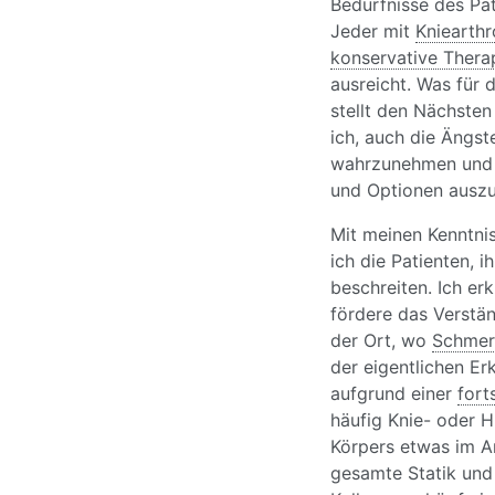
Bedürfnisse des Pat
Jeder mit
Kniearthr
konservative Thera
ausreicht. Was für 
stellt den Nächsten
ich, auch die Ängst
wahrzunehmen und i
und Optionen auszu
Mit meinen Kenntni
ich die Patienten, i
beschreiten. Ich e
fördere das Verstän
der Ort, wo
Schmer
der eigentlichen Er
aufgrund einer
fort
häufig Knie- oder H
Körpers etwas im A
gesamte Statik und