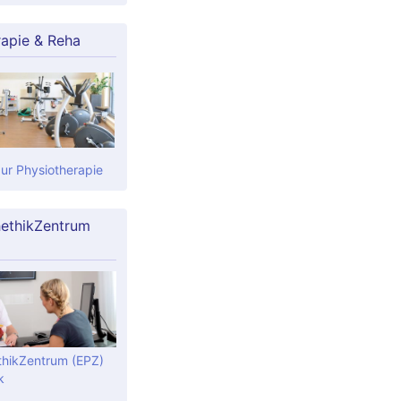
rapie & Reha
zur Physiotherapie
ethikZentrum
hikZentrum (EPZ)
k