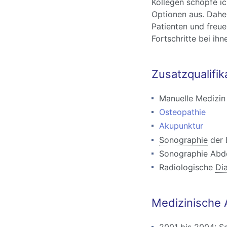
Kollegen schöpfe i
Optionen aus. Daher
Patienten und freue
Fortschritte bei ihn
Zusatzqualifik
Manuelle Medizin 
Osteopathie
Akupunktur
Sonographie
der 
Sonographie Abdo
Radiologische
Di
Medizinische 
2001 bis 2004: S