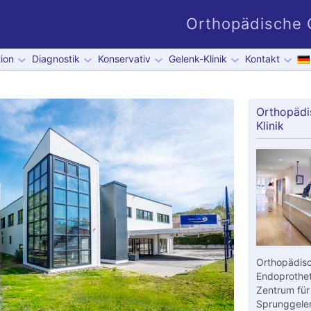
Orthopädische G
ion
Diagnostik
Konservativ
Gelenk-Klinik
Kontakt
Orthopädi
Klinik
Orthopädisc
Endoprothet
Zentrum für
Sprunggelen