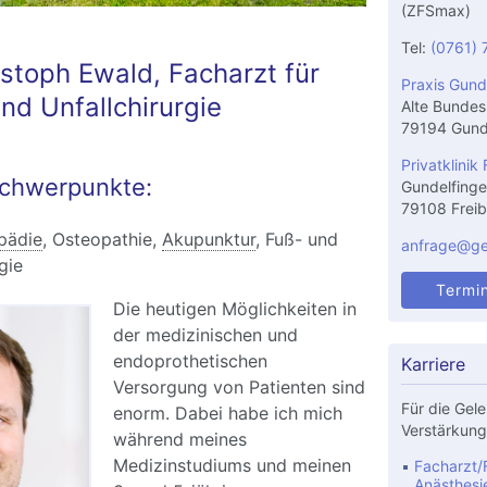
(ZFSmax)
Tel:
(0761) 
istoph Ewald, Facharzt für
Praxis Gund
nd Unfallchirurgie
Alte Bundes
79194 Gund
Privatklinik 
chwerpunkte:
Gundelfinge
79108 Freib
pädie
,
Osteopathie
,
Akupunktur
, Fuß- und
anfrage@gel
gie
Termi
Die heutigen Möglichkeiten in
der medizinischen und
endoprothetischen
Karriere
Versorgung von Patienten sind
Für die Gele
enorm. Dabei habe ich mich
Verstärkung
während meines
Medizinstudiums und meinen
Facharzt/F
Anästhesi