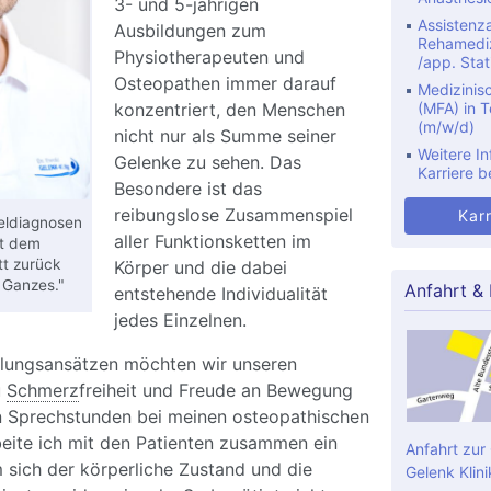
3- und 5-jährigen
Assistenza
Ausbildungen zum
Rehamediz
Physiotherapeuten und
/app. Stat
Osteopathen immer darauf
Medizinis
konzentriert, den Menschen
(MFA) in Te
(m/w/d)
nicht nur als Summe seiner
Weitere In
Gelenke zu sehen. Das
Karriere b
Besondere ist das
reibungslose Zusammenspiel
Karr
zeldiagnosen
aller Funktionsketten im
it dem
tt zurück
Körper und die dabei
 Ganzes."
Anfahrt &
entstehende Individualität
jedes Einzelnen.
lungsansätzen möchten wir unseren
u
Schmerz
freiheit und Freude an Bewegung
en Sprechstunden bei meinen osteopathischen
eite ich mit den Patienten zusammen ein
Anfahrt zur
m sich der körperliche Zustand und die
Gelenk Klini