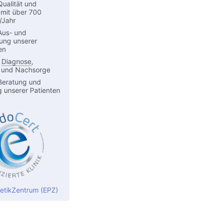
Qualität und
 mit über 700
/Jahr
Aus- und
dung unserer
en
n
Diagnose
,
 und Nachsorge
Beratung und
g unserer Patienten
etikZentrum (EPZ)