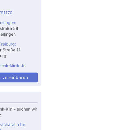
791170
elfingen:
straße 58
elfingen
Freiburg:
r Straße 11
urg
enk-klinik.de
n vereinbaren
nk-Klinik suchen wir
:
achärztin für
e