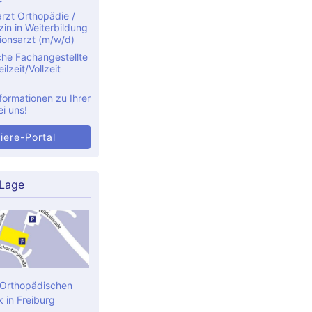
rzt Orthopädie /
in in Weiterbildung
ionsarzt (m/w/d)
che Fachangestellte
ilzeit/Vollzeit
formationen zu Ihrer
ei uns!
iere-Portal
 Lage
 Orthopädischen
k in Freiburg