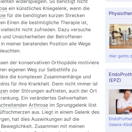
ienten widerspiegeln. So benötigt nicht
ose
ein künstliches Kniegelenk, wenn die
Physiothe
pie
für die benötigten kurzen Strecken
den Einen die bestmögliche Therapie ist,
 vielleicht nicht zufrieden. Dazu versuche
e und Unsicherheiten der Betroffenen
n meiner beratenden Position alle Wege
leuchten.
Hier gehts 
ssen der konservativen Orthopädie motiviere
hren eigenen Weg zur Selbsthilfe zu
EndoProth
rkläre die komplexen Zusammenhänge und
(EPZ)
dnis für ihre Krankheit. Denn nicht immer ist
zen
oder Störungen auftreten, auch der Ort
krankung. Ein verändertes Gehverhalten
schreitend
en
Arthrose
im Sprunggelenk löst
üftschmerzen aus. Liegt in einem Gelenk des
rgen, hat dies Auswirkungen auf die
EndoProthet
Gelenk-Klini
 Beweglichkeit. Zusammen mit meinen