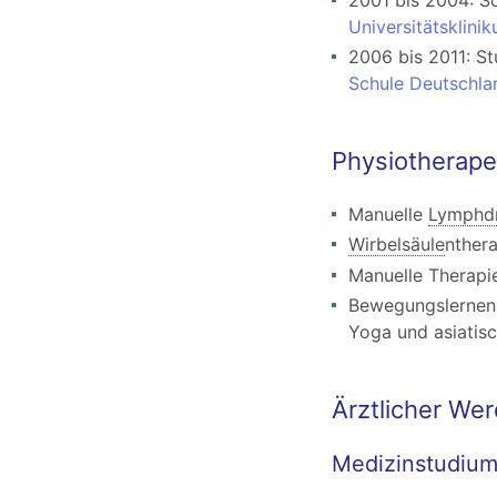
Universitätsklini
2006 bis 2011: S
Schule Deutschla
Physiotherape
Manuelle
Lymphdr
Wirbelsäule
nther
Manuelle Therapi
Bewegungslernen 
Yoga und asiatis
Ärztlicher We
Medizinstudium