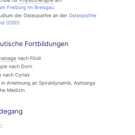
kum Freiburg im Breisgau
tudium der Osteopathie an der
Osteopathie
nd (OSD)
utische Fortbildungen
ainage
nach Földi
apie nach Dorn
e nach Cyriax
in Anlehnung an Spiraldynamik, Ashtanga
che Medizin
rdegang
: