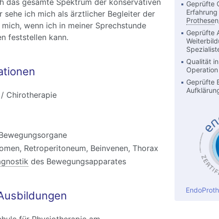
ch das gesamte Spektrum der konservativen
Geprüfte 
Erfahrung
 sehe ich mich als ärztlicher Begleiter der
Prothese
n
 mich, wenn ich in meiner Sprechstunde
Geprüfte 
en feststellen kann.
Weiterbil
Spezialist
Qualität i
ationen
Operation
Geprüfte 
Aufklärun
/ Chirotherapie
Bewegungsorgane
men, Retroperitoneum, Beinvenen, Thorax
agnostik
des Bewegungsapparates
EndoProth
Ausbildungen
chule für
Physiotherapie
am