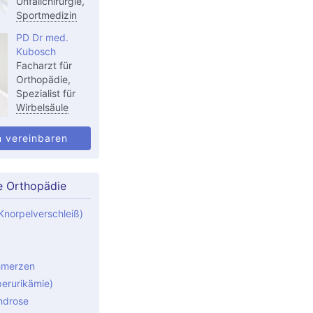
Unfallchirurgie,
Sportmedizin
PD Dr med.
Kubosch
Facharzt für
Orthopädie,
Spezialist für
Wirbelsäule
n vereinbaren
e Orthopädie
Knorpelverschleiß)
hmerzen
perurikämie)
ndrose