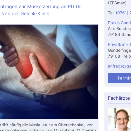
(ZFSmax)
enfragen zur Muskelzerrung an PD Dr.
Tel:
(0761) 
 von der Gelenk-Klinik
Praxis Gund
Alte Bundes
79194 Gund
Privatklinik 
Gundelfinge
79108 Freib
anfrage@gel
Termi
Fachärzte
rifft häufig die Muskulatur am Oberschenkel, vor
kseite gelegene
ischiocrurale Muskulatur
. © Davizro