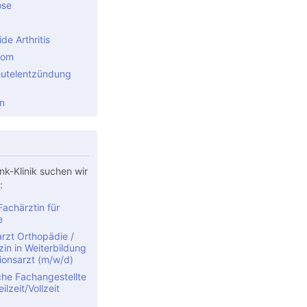
ose
e Arthritis
rom
utelentzündung
n
nk-Klinik suchen wir
:
achärztin für
e
rzt Orthopädie /
in in Weiterbildung
ionsarzt (m/w/d)
che Fachangestellte
ilzeit/Vollzeit