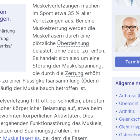
Muskelverletzungen machen
on
im Sport etwa 35 % aller
gen:
Verletzungen aus. Bei einer
Muskelzerrung werden die
härtung
Muskelfasern durch eine
rung
plötzliche
Überdehnung
rriss/
belastet, ohne dabei zu reißen.
Es handelt sich also um eine
Termi
Störung der Muskelspannung,
die durch die
Zerrung
erhöht
 zu einer Flüssigkeitsansammlung (
Ödem
)
Allgemein
äufig der Muskelbauch betroffen ist.
Arthrose (
lverletzung tritt oft bei schnellen, abrupten
Übersicht
her körperlicher Belastung auf, etwa beim
Arthritis
wohnten körperlichen Aktivitäten. Dies
Gelenksc
übergehenden Funktionsstörung des Muskels,
Gicht (Hy
erzen und Spannungsgefühlen. Im
Osteocho
em
Muskelfaserriss
, bei dem die Fasern