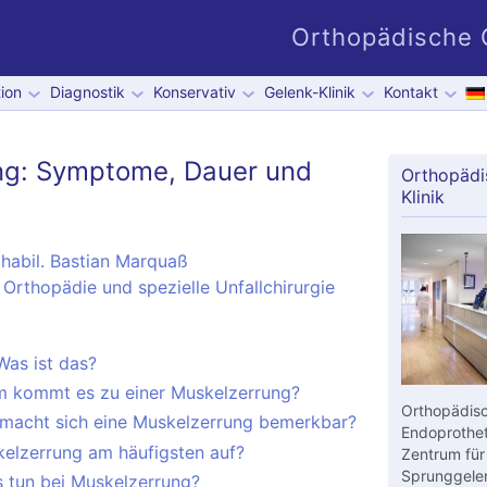
Orthopädische G
ion
Diagnostik
Konservativ
Gelenk-Klinik
Kontakt
ng: Symptome, Dauer und
Orthopädi
Klinik
habil. Bastian Marquaß
 Orthopädie und spezielle Unfallchirurgie
Was ist das?
 kommt es zu einer Muskelzerrung?
Orthopädisc
macht sich eine Muskelzerrung bemerkbar?
Endoprothet
kelzerrung am häufigsten auf?
Zentrum für
Sprunggelen
 tun bei Muskelzerrung?