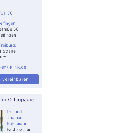
791170
elfingen:
straße 58
elfingen
Freiburg:
r Straße 11
urg
enk-klinik.de
n vereinbaren
 für Orthopädie
Dr. med.
Thomas
Schneider
Facharzt für