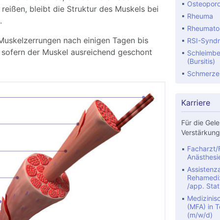
Osteopor
 reißen, bleibt die Struktur des Muskels bei
Rheuma
.
Rheumatoid
 Muskelzerrungen nach einigen Tagen bis
RSI-Synd
 sofern der Muskel ausreichend geschont
Schleimbe
(Bursitis)
Schmerze
Karriere
Für die Gele
Verstärkung
Facharzt/F
Anästhesi
Assistenza
Rehamediz
/app. Stat
Medizinis
(MFA) in Te
(m/w/d)