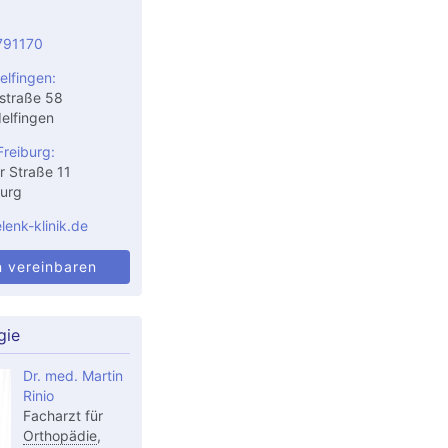
791170
elfingen:
straße 58
elfingen
Freiburg:
r Straße 11
urg
enk-klinik.de
n vereinbaren
gie
Dr. med. Martin
Rinio
Facharzt für
Orthopädie
,