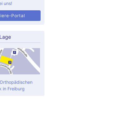
ei uns!
iere-Portal
 Lage
 Orthopädischen
k in Freiburg