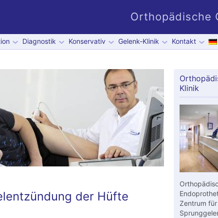
Orthopädische G
ion
Diagnostik
Konservativ
Gelenk-Klinik
Kontakt
Orthopädi
Klinik
Orthopädisc
elentzündung der Hüfte
Endoprothet
Zentrum für
Sprunggelen