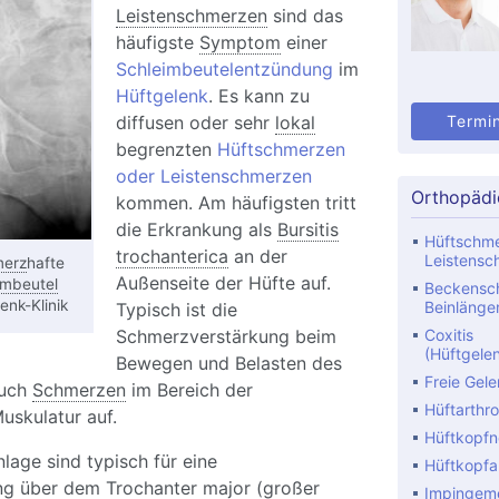
Leistenschmerzen
sind das
häufigste
Symptom
einer
Schleimbeutelentzündung
im
Hüftgelenk
. Es kann zu
diffusen oder sehr
lokal
Termi
begrenzten
Hüftschmerzen
oder Leistenschmerzen
Orthopädi
kommen. Am häufigsten tritt
die Erkrankung als
Bursitis
Hüftschme
trochanterica
an der
Leistensc
erz
hafte
Außenseite der Hüfte auf.
imbeutel
Beckensch
enk-Klinik
Beinlänge
Typisch ist die
Schmerzverstärkung beim
Coxitis
(Hüftgele
Bewegen und Belasten des
Freie Gel
auch
Schmerzen
im Bereich der
Hüftarthr
uskulatur auf.
Hüftkopfn
lage sind typisch für eine
Hüftkopfa
ung über dem
Trochanter
major (großer
Impingem