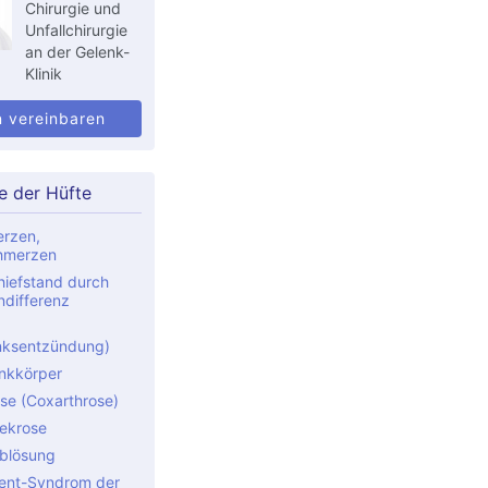
Chirurgie und
Unfallchirurgie
an der Gelenk-
Klinik
n vereinbaren
e der Hüfte
rzen,
hmerzen
iefstand durch
ndifferenz
nksentzündung)
enkkörper
ose (Coxarthrose)
ekrose
blösung
ent-Syndrom der