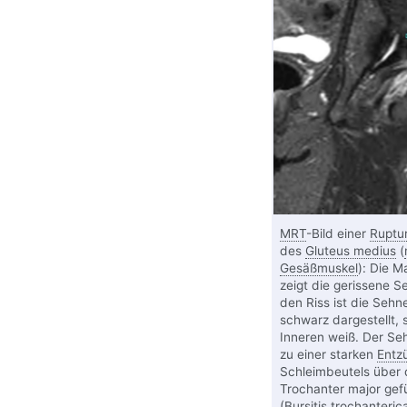
MRT
-Bild einer
Ruptu
des
Gluteus medius
(
Gesäßmuskel
): Die M
zeigt die gerissene S
den Riss ist die Sehn
schwarz dargestellt, 
Inneren weiß. Der Seh
zu einer starken
Entz
Schleimbeutels über
Trochanter major gef
(Bursitis trochanterica