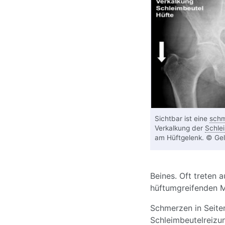
Sichtbar ist eine
schm
Verkalkung der
Schle
am Hüftgelenk. © Gel
Beines. Oft treten 
hüftumgreifenden M
Schmerzen in Seiten
Schleimbeutelreiz