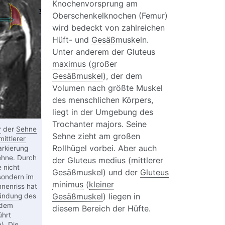
Knochenvorsprung am
Oberschenkelknochen (Femur)
wird bedeckt von zahlreichen
Hüft- und
Gesäßmuskel
n.
Unter anderem der
Gluteus
maximus
(
großer
Gesäßmuskel
), der dem
Volumen nach größte Muskel
des menschlichen Körpers,
liegt in der Umgebung des
Trochanter majors. Seine
r
der
Sehne
Sehne zieht am großen
mittlerer
Rollhügel vorbei. Aber auch
arkierung
ehne. Durch
der Gluteus medius (mittlerer
e nicht
Gesäßmuskel) und der
Gluteus
sondern im
minimus
(
kleiner
nenriss hat
Gesäßmuskel
) liegen in
ündung
des
 dem
diesem Bereich der Hüfte.
ührt
). Die