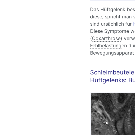
Das Hüftgelenk bes
diese, spricht man 
sind ursächlich für
Diese Symptome we
(
Coxarthrose
) verw
Fehlbelastung
en du
Bewegungsapparat s
Schleimbeutele
Hüftgelenks: Bur