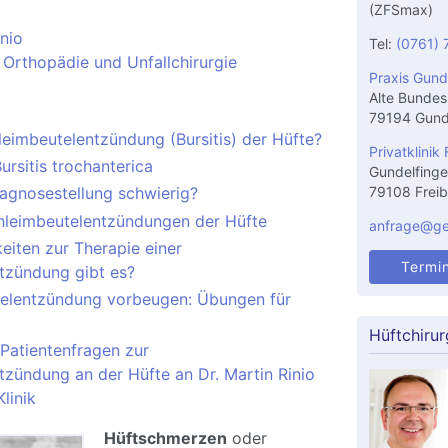
(ZFSmax)
inio
Tel:
(0761) 
 Orthopädie und Unfallchirurgie
Praxis Gund
Alte Bundes
79194 Gund
leimbeutelentzündung (Bursitis) der Hüfte?
Privatklinik 
rsitis trochanterica
Gundelfinge
79108 Freib
iagnosestellung schwierig?
hleimbeutelentzündungen der Hüfte
anfrage@gel
eiten zur Therapie einer
Termi
tzündung gibt es?
elentzündung vorbeugen: Übungen für
Hüftchirur
 Patientenfragen zur
tzündung an der Hüfte an Dr. Martin Rinio
linik
Hüftschmerzen
oder