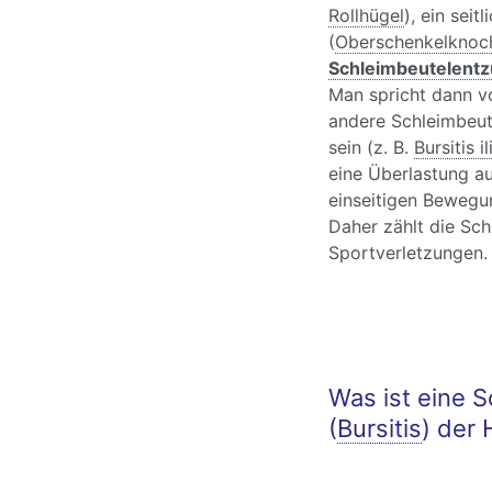
Rollhügel
), ein seit
(
Oberschenkelknoc
Schleimbeutelent
Man spricht dann vo
andere Schleimbeute
sein (z. B.
Bursitis i
eine Überlastung a
einseitigen Bewegu
Daher zählt die Sc
Sportverletzungen.
Was ist eine 
(
Bursitis
) der 