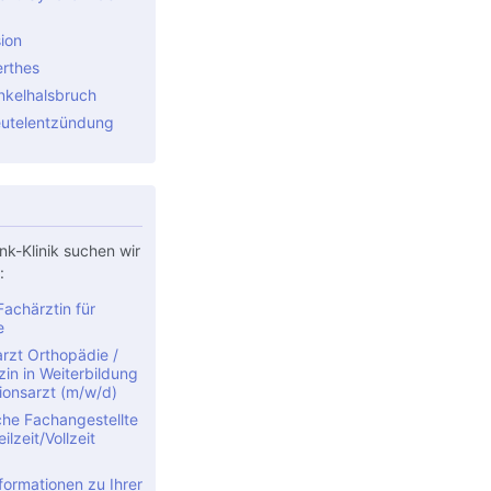
ion
rthes
kelhalsbruch
utelentzündung
nk-Klinik suchen wir
:
achärztin für
e
rzt Orthopädie /
in in Weiterbildung
ionsarzt (m/w/d)
che Fachangestellte
ilzeit/Vollzeit
formationen zu Ihrer