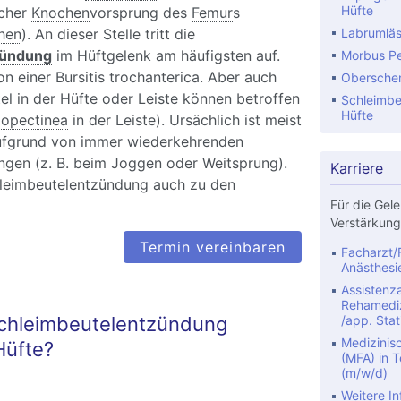
Hüfte
licher
Knochen
vorsprung des
Femur
s
hen
). An dieser Stelle tritt die
Labrumläs
zündung
im Hüftgelenk am häufigsten auf.
Morbus Pe
n einer Bursitis trochanterica. Aber auch
Oberschen
l in der Hüfte oder Leiste können betroffen
Schleimbe
Hüfte
liopectinea
in der Leiste). Ursächlich ist meist
ufgrund von immer wiederkehrenden
ngen (z. B. beim Joggen oder Weitsprung).
Karriere
hleimbeutelentzündung auch zu den
Für die Gele
Verstärkung
Termin vereinbaren
Facharzt/F
Anästhesi
Assistenza
Rehamediz
Schleimbeutelentzündung
/app. Stat
Medizinis
Hüfte?
(MFA) in Te
(m/w/d)
Weitere In