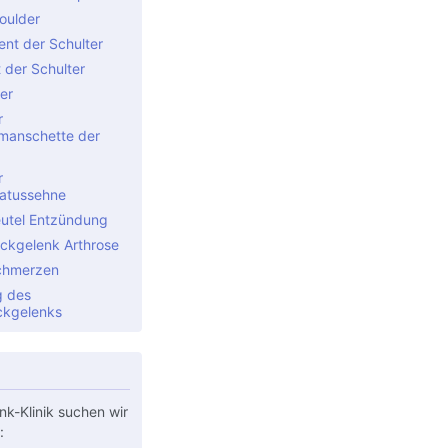
oulder
nt der Schulter
t der Schulter
er
r
manschette der
r
atussehne
utel Entzündung
Eckgelenk Arthrose
chmerzen
g des
ckgelenks
nk-Klinik suchen wir
: