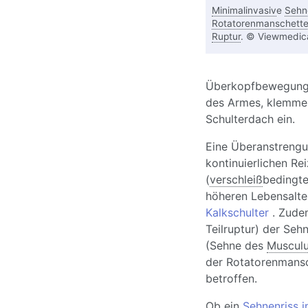
Minimalinvasiv
e
Sehn
Rotatorenmanschett
Ruptur
. © Viewmedic
Überkopfbewegunge
des Armes, klemme
Schulterdach ein.
Eine Überanstrengu
kontinuierlichen Re
(
verschleiß
bedingte
höheren Lebensalter
Kalkschulter
. Zudem
Teilruptur) der Seh
(Sehne des
Musculu
der Rotatorenmansc
betroffen.
Ob ein
Sehnenriss 