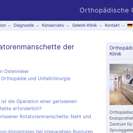
Orthopädische G
ion
Diagnostik
Konservativ
Gelenk-Klinik
Kontakt
tatorenmanschette der
Orthopädi
Klinik
en Ostermeier
 Orthopädie und Unfallchirurgie
 ist die Operation einer gerissenen
ette erforderlich?
Orthopädisc
erissener Rotatorenmanschette: Naht und
Endoprothet
Zentrum für
Sprunggelen
lon-Implantates bei irreparablen Rupturen