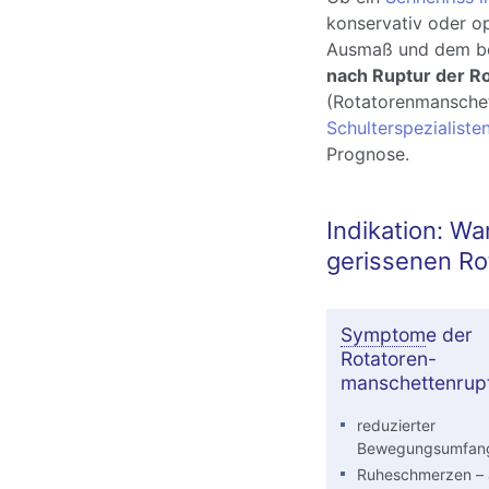
konservativ oder o
Ausmaß und dem bet
nach Ruptur der R
(Rotatorenmanschet
Schulterspezialisten
Prognose.
Indikation: Wa
gerissenen Ro
Symptom
e der
Rotatoren-
manschettenrupt
reduzierter
Bewegungsumfan
Ruheschmerzen –