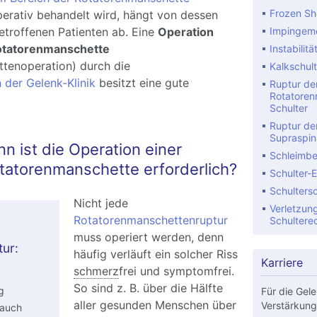
Frozen Sh
perativ behandelt wird, hängt von dessen
roffenen Patienten ab. Eine
Operation
Impingeme
otatorenmanschette
Instabilitä
tenoperation) durch die
Kalkschult
 der Gelenk-Klinik
besitzt eine gute
Ruptur de
Rotatoren
Schulter
Ruptur de
Supraspin
nn ist die Operation einer
Schleimbe
tatorenmanschette erforderlich?
Schulter-
Schulters
Nicht jede
Verletzun
Rotatorenmanschettenruptur
Schultere
muss operiert werden, denn
ur:
häufig verläuft ein solcher Riss
Karriere
schmerz
frei und symptomfrei.
So sind z. B. über die Hälfte
g
Für die Gele
aller gesunden Menschen über
Verstärkung
 auch