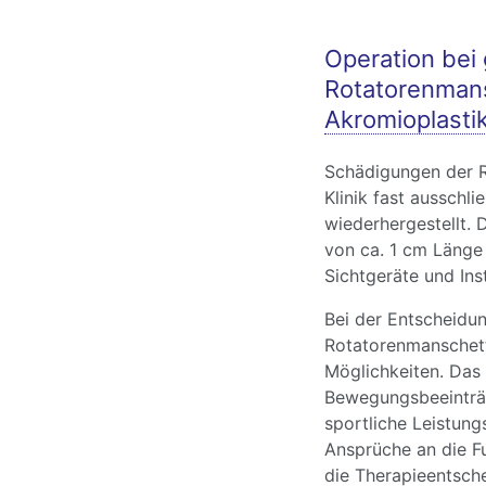
Operation bei 
Rotatorenmans
Akromioplasti
Schädigungen der R
Klinik fast ausschli
wiederhergestellt. 
von ca. 1 cm Länge 
Sichtgeräte und Ins
Bei der Entscheidun
Rotatorenmanschett
Möglichkeiten. Da
Bewegungsbeeinträc
sportliche Leistung
Ansprüche an die Fu
die Therapieentsche