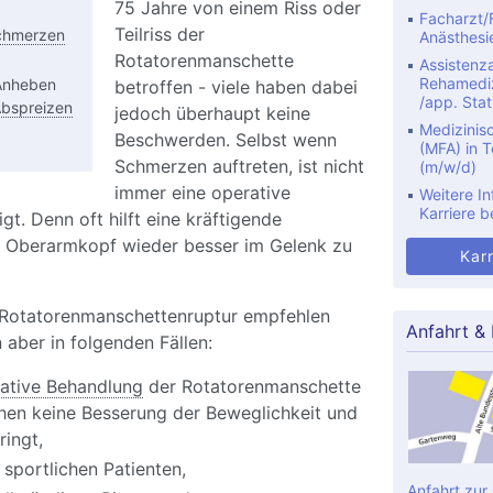
75 Jahre von einem Riss oder
Facharzt/F
Teilriss der
chmerzen
Anästhesi
Rotatorenmanschette
Assistenza
Rehamediz
Anheben
betroffen - viele haben dabei
/app. Stat
bspreizen
jedoch überhaupt keine
Medizinis
Beschwerden. Selbst wenn
(MFA) in Te
Schmerzen auftreten, ist nicht
(m/w/d)
immer eine operative
Weitere In
Karriere b
t. Denn oft hilft eine kräftigende
n Oberarmkopf wieder besser im Gelenk zu
Karr
 Rotatorenmanschettenruptur empfehlen
Anfahrt &
 aber in folgenden Fällen:
ative Behandlung
der Rotatorenmanschette
en keine Besserung der Beweglichkeit und
ringt,
 sportlichen Patienten,
Anfahrt zur