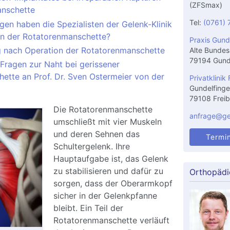
(ZFSmax)
anschette
Tel:
(0761) 
en haben die Spezialisten der Gelenk-Klinik
on der Rotatorenmanschette?
Praxis Gund
 nach Operation der Rotatorenmanschette
Alte Bundes
79194 Gund
 Fragen zur Naht bei gerissener
ette an Prof. Dr. Sven Ostermeier von der
Privatklinik 
Gundelfinge
79108 Freib
Die Rotatorenmanschette
anfrage@gel
umschließt mit vier Muskeln
und deren Sehnen das
Termi
Schultergelenk. Ihre
Hauptaufgabe ist, das Gelenk
zu stabilisieren und dafür zu
Orthopädi
sorgen, dass der Oberarmkopf
sicher in der Gelenkpfanne
bleibt. Ein Teil der
Rotatorenmanschette verläuft