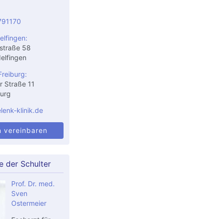
791170
elfingen:
straße 58
elfingen
Freiburg:
r Straße 11
urg
enk-klinik.de
n vereinbaren
e der Schulter
Prof. Dr. med.
Sven
Ostermeier