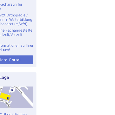
achärztin für
e
rzt Orthopädie /
in in Weiterbildung
ionsarzt (m/w/d)
che Fachangestellte
ilzeit/Vollzeit
formationen zu Ihrer
ei uns!
iere-Portal
 Lage
 Orthopädischen