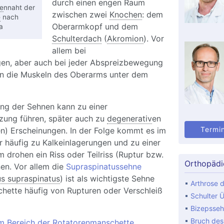
durch einen engen Raum
e
nnaht der
zwischen zwei
Knochen
: dem
e
nach
Oberarmkopf und dem
a
Schulterdach
(
Akromion
). Vor
allem bei
n, aber auch bei jeder Abspreizbewegung
n die Muskeln des Oberarms unter dem
ng der Sehnen kann zu einer
izung führen, später auch zu
degenerativ
en
Termi
n) Erscheinungen. In der Folge kommt es im
 häufig zu Kalkeinlagerungen und zu einer
 drohen ein Riss oder Teilriss (Ruptur bzw.
Orthopädi
nen. Vor allem die
Supraspinatussehne
s supraspinatus
) ist als wichtigste Sehne
Arthrose d
hette häufig von Rupturen oder Verschleiß
Schulter Ü
Bizepsseh
Bruch de
im Bereich der Rotatorenmanschette