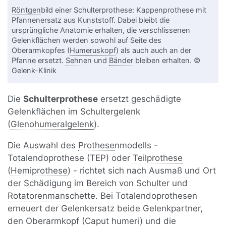
Röntgen
bild einer Schulterprothese: Kappenprothese mit
Pfannenersatz aus Kunststoff. Dabei bleibt die
ursprüngliche Anatomie erhalten, die verschlissenen
Gelenkflächen werden sowohl auf Seite des
Oberarmkopfes (
Humeruskopf
) als auch auch an der
Pfanne ersetzt.
Sehne
n und
Bänder
bleiben erhalten. ©
Gelenk-Klinik
Die
Schulterprothese
ersetzt geschädigte
Gelenkflächen im Schultergelenk
(
Glenohumeralgelenk
).
Die Auswahl des
Prothese
nmodells -
Totalendoprothese (TEP) oder
Teilprothese
(
Hemiprothese
) - richtet sich nach Ausmaß und Ort
der Schädigung im Bereich von Schulter und
Rotatorenmanschette
. Bei Totalendoprothesen
erneuert der Gelenkersatz beide Gelenkpartner,
den Oberarmkopf (
Caput humeri
) und die