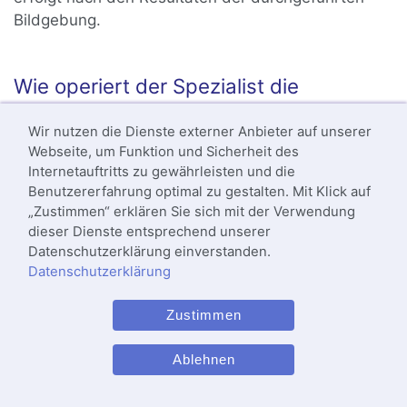
Bildgebung.
Wie operiert der Spezialist die
Schulterprothese?
Wir nutzen die Dienste externer Anbieter auf unserer
Webseite, um Funktion und Sicherheit des
Die Schulterprothese setzt eine ausreichend stabile
Internetauftritts zu gewährleisten und die
knöcherne Oberfläche im Schultergelenk voraus.
Benutzererfahrung optimal zu gestalten. Mit Klick auf
Sind diese Oberflächen durch eine Aufweichung
„Zustimmen“ erklären Sie sich mit der Verwendung
des Knochens aufgrund von
dieser Dienste entsprechend unserer
Durchblutungsstörung
en (
Osteonekrose
) oder eine
Datenschutzerklärung einverstanden.
starke
Verringerung der Knochendichte
Datenschutzerklärung
(
Osteoporose
) instabil, kann der Spezialist die
Schulterprothese nicht haltbar operieren. Auch
Zustimmen
akute
oder vorausgegangene bakterielle
Infektionen des Schultergelenks
sind
Ablehnen
Kontraindikation
en für den erfolgreichen Einsatz
der Prothese. Vor der Operation müssen die