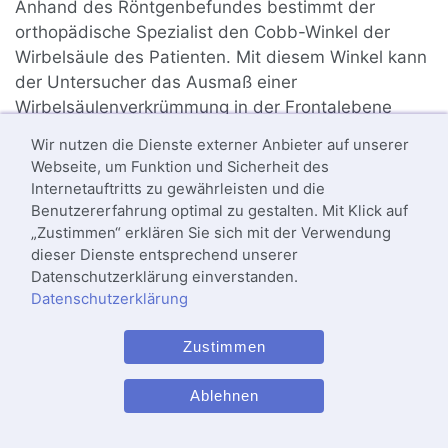
Anhand des Röntgenbefundes bestimmt der
orthopädische Spezialist den Cobb-Winkel der
Wirbelsäule des Patienten. Mit diesem Winkel kann
der Untersucher das Ausmaß einer
Wirbelsäulenverkrümmung in der Frontalebene
(Skoliose) und der Sagittalebene (Hyperkyphose
Wir nutzen die Dienste externer Anbieter auf unserer
bzw. Hyperlordose) feststellen. Auch für die
Webseite, um Funktion und Sicherheit des
Verlaufskontrolle bei Morbus Scheuermann ist die
Internetauftritts zu gewährleisten und die
Dokumentation des Cobb-Winkels von Bedeutung.
Benutzererfahrung optimal zu gestalten. Mit Klick auf
Für eine exakte Winkelbestimmung sollte das
„Zustimmen“ erklären Sie sich mit der Verwendung
dieser Dienste entsprechend unserer
Röntgenbild immer im Stand und nicht am
Datenschutzerklärung einverstanden.
liegenden Patienten angefertigt werden.
Datenschutzerklärung
Der Cobb-Winkel der normalen Kyphose der
Zustimmen
Brustwirbelsäule (
BWS
) liegt zwischen 20 und 40
Grad. Bei einem Winkel bis zu 50 Grad empfehlen
Ablehnen
Experten eine konservative Behandlung mit
Physiotherapie
.