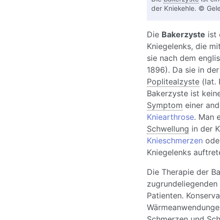
der Kniekehle. © Gele
Die
Bakerzyste
ist
Kniegelenks, die mit
sie nach dem engli
1896). Da sie in der
Poplitealzyste
(lat.
Bakerzyste ist kein
Symptom
einer and
Kniearthrose
. Man 
Schwellung
in der 
Knieschmerzen
oder
Kniegelenks auftret
Die Therapie der Ba
zugrundeliegenden
Patienten. Konserv
Wärmeanwendunge
Schmerzen
und Schw