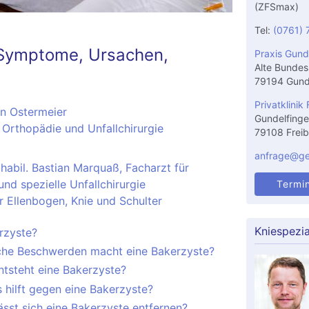
(ZFSmax)
Tel:
(0761) 
 Symptome, Ursachen,
Praxis Gund
Alte Bundes
79194 Gund
Privatklinik 
en Ostermeier
Gundelfinge
 Orthopädie und Unfallchirurgie
79108 Freib
anfrage@gel
habil. Bastian Marquaß
, Facharzt für
nd spezielle Unfallchirurgie
Termi
ür Ellenbogen, Knie und Schulter
Kniespezia
rzyste?
he Beschwerden macht eine Bakerzyste?
ntsteht eine Bakerzyste?
 hilft gegen eine Bakerzyste?
ässt sich eine Bakerzyste entfernen?