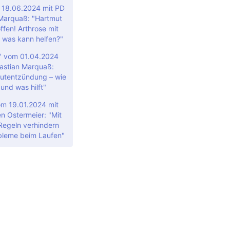
m 18.06.2024 mit PD
 Marquaß: "Hartmut
ffen! Arthrose mit
 was kann helfen?"
e" vom 01.04.2024
Bastian Marquaß:
utentzündung – wie
 und was hilft"
om 19.01.2024 mit
en Ostermeier: "Mit
 Regeln verhindern
bleme beim Laufen"