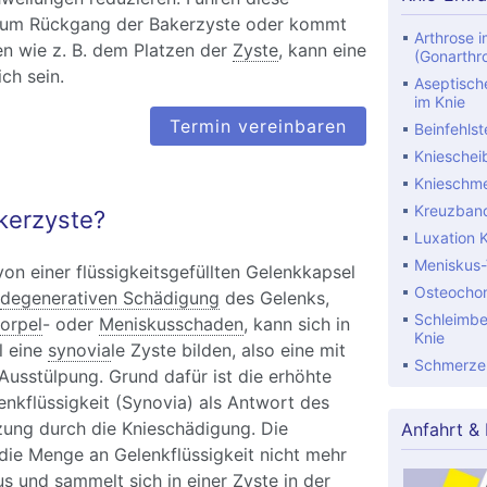
um Rückgang der Bakerzyste oder kommt
Arthrose i
en wie z. B. dem Platzen der
Zyste
, kann eine
(Gonarthr
ch sein.
Aseptisch
im Knie
Termin vereinbaren
Beinfehlst
Knieschei
Knieschm
Kreuzband
akerzyste?
Luxation 
Meniskus-
von einer flüssigkeitsgefüllten Gelenkkapsel
Osteochon
degenerativen Schädigung
des Gelenks,
Schleimbe
orpel
- oder
Meniskusschaden
, kann sich in
Knie
l eine
synovia
le Zyste bilden, also eine mit
Schmerzen
 Ausstülpung. Grund dafür ist die erhöhte
nkflüssigkeit (Synovia) als Antwort des
zung durch die Knieschädigung. Die
Anfahrt &
die Menge an Gelenkflüssigkeit nicht mehr
aus und sammelt sich in einer Zyste in der