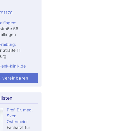
791170
elfingen:
straße 58
elfingen
Freiburg:
r Straße 11
urg
enk-klinik.de
n vereinbaren
listen
Prof. Dr. med.
Sven
Ostermeier
Facharzt für