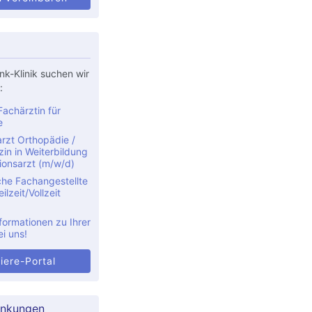
nk-Klinik suchen wir
:
achärztin für
e
rzt Orthopädie /
in in Weiterbildung
ionsarzt (m/w/d)
che Fachangestellte
ilzeit/Vollzeit
formationen zu Ihrer
ei uns!
iere-Portal
ankungen