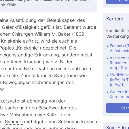
nk-Klinik
Karriere
 eine Ausstülpung der Gelenkkapsel des
 Gelenkflüssigkeit gefüllt ist. Benannt wurde
Für die Gele
schen Chirurgen William M. Baker (1839–
Verstärkung
 Kniekehle auftritt, wird sie auch als
Facharzt/F
 Poples „Kniekehle") bezeichnet. Die
Anästhesi
e eigenständige Erkrankung, sondern meist
Assistenza
eren Knieerkrankung wie z. B. der
Rehamediz
/app. Stat
erkennt die Bakerzyste an einer sichtbaren
Medizinis
Kniekehle. Zudem können Symptome wie
(MFA) in Te
 Bewegungseinschränkungen des
(m/w/d)
en.
Weitere In
Karriere b
kerzyste ist abhängig von der
 Ursache und den Beschwerden des
Karr
ative Maßnahmen wie Kälte- oder
n,
Schmerz
mittelgabe und Schonung können
Knie-Erkr
ellungen reduzieren. Führen diese