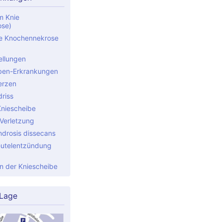
m Knie
ose)
e Knochennekrose
ellungen
ben-Erkrankungen
erzen
riss
Kniescheibe
Verletzung
drosis dissecans
utelentzündung
 der Kniescheibe
 Lage