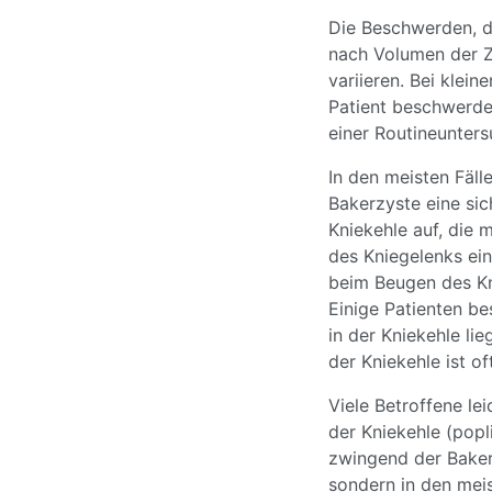
Die Beschwerden, di
nach Volumen der Z
variieren. Bei klein
Patient beschwerdef
einer Routineunter
In den meisten Fäll
Bakerzyste eine si
Kniekehle auf, die
des Kniegelenks ein
beim Beugen des Kn
Einige Patienten be
in der Kniekehle lie
der Kniekehle ist of
Viele Betroffene le
der Kniekehle (popl
zwingend der Bake
sondern in den mei