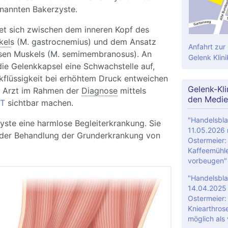
enannten Bakerzyste.
det sich zwischen dem inneren Kopf des
kel
s (M. gastrocnemius) und dem Ansatz
Anfahrt zur
en Muskels (M. semimembranosus). An
Gelenk Klini
 die Gelenkkapsel eine Schwachstelle auf,
kflüssigkeit bei erhöhtem Druck entweichen
Gelenk-Kli
r Arzt im Rahmen der
Diagnose
mittels
den Medie
T
sichtbar machen.
"Handelsbla
zyste eine harmlose Begleiterkrankung. Sie
11.05.2026 m
der Behandlung der Grunderkrankung von
Ostermeier: 
Kaffeemühle
vorbeugen"
"Handelsbla
14.04.2025 m
Ostermeier:
Kniearthrose
möglich als