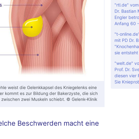
"rtl.de" vo
Dr. Bastian
Engler betro
Anfang 60 -
"t-online.d
mit PD Dr. 
"Knochenha
sie entsteht
"welt.de" v
Prof. Dr. Sv
diesen vier
Sie Kniepro
hle weist die Gelenkkapsel des Kniegelenks eine
er kommt es zur Bildung der Bakerzyste, die sich
 zwischen zwei Muskeln schiebt. © Gelenk-Klinik
lche Beschwerden macht eine