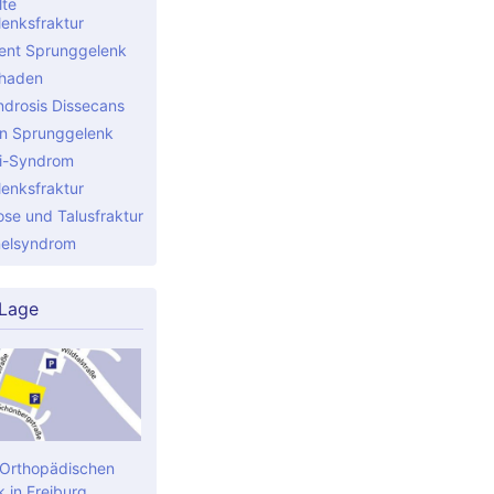
lte
enksfraktur
ent Sprunggelenk
chaden
drosis Dissecans
n Sprunggelenk
si-Syndrom
enksfraktur
ose und Talusfraktur
nelsyndrom
 Lage
 Orthopädischen
k in Freiburg