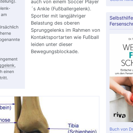
auch von einem Soccer Player
stellung).
lenk-
´s Ankle (Fußballergelenk).
t am
Sportler mit langjähriger
Selbsthilfe
Belastung des oberen
Fersensch
Ursächlich
Sprunggelenks im Rahmen von
cherne
Kontaktsportarten wie Fußball
sogenannte
leiden unter dieser
Bewegungsblockade.
ingement
ggelenk
,
h einen
ritt.
Buch von Dr