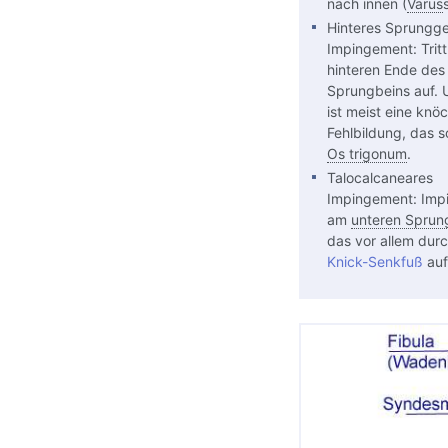
nach innen (
Varus
Hinteres Sprungge
Impingement: Trit
hinteren Ende des
Sprungbeins auf. 
ist meist eine knö
Fehlbildung, das 
Os trigonum
.
Talocalcaneares
Impingement: Imp
am
unteren Sprun
das vor allem durc
Knick-Senkfuß
auft