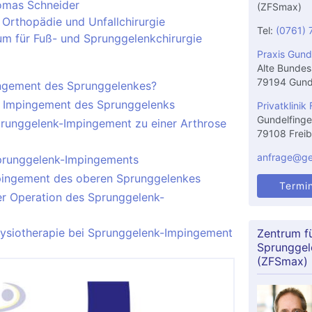
omas Schneider
(ZFSmax)
 Orthopädie und Unfallchirurgie
Tel:
(0761) 
um für Fuß- und Sprunggelenkchirurgie
Praxis Gund
Alte Bundes
79194 Gund
ingement des Sprunggelenkes?
n Impingement des Sprunggelenks
Privatklinik 
Gundelfinge
runggelenk-Impingement zu einer Arthrose
79108 Freib
anfrage@gel
prunggelenk-Impingements
pingement des oberen Sprunggelenkes
Termi
er Operation des Sprunggelenk-
siotherapie bei Sprunggelenk-Impingement
Zentrum f
Sprunggel
(ZFSmax)