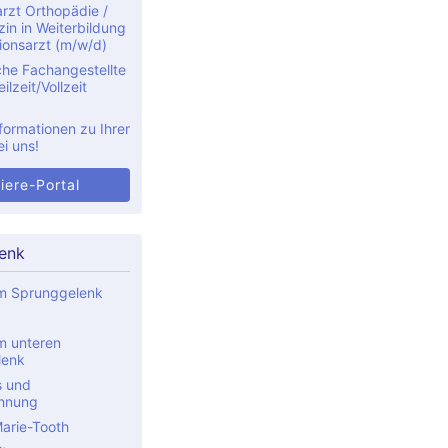
rzt Orthopädie /
in in Weiterbildung
ionsarzt (m/w/d)
che Fachangestellte
ilzeit/Vollzeit
formationen zu Ihrer
ei uns!
iere-Portal
enk
im Sprunggelenk
m unteren
lenk
s und
hnung
arie-Tooth