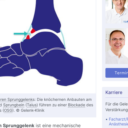
Termi
Karriere
ren Sprunggelenk
s: Die knöchernen Anbauten am
Für die Gele
nd
Sprungbein
(
Talus
) führen zu einer
Blockade
des
Verstärkung
s (
OSG
). © Gelenk-Klinik
Facharzt/F
Anästhesi
m Sprunggelenk
ist eine mechanische