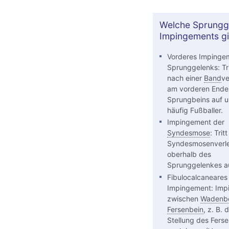
Welche Sprungg
Impingements gi
Vorderes Impinge
Sprunggelenks: Trit
nach einer
Band
ve
am vorderen Ende
Sprungbeins auf un
häufig Fußballer.
Impingement der
Syndesmose
: Trit
Syndesmosenverl
oberhalb des
Sprunggelenkes au
Fibulocalcaneares
Impingement: Imp
zwischen
Wadenb
Fersenbein
, z. B. 
Stellung des Fers