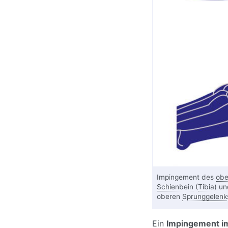
Impingement des
obe
Schienbein
(
Tibia
) u
oberen
Sprunggelenk
Ein
Impingement i