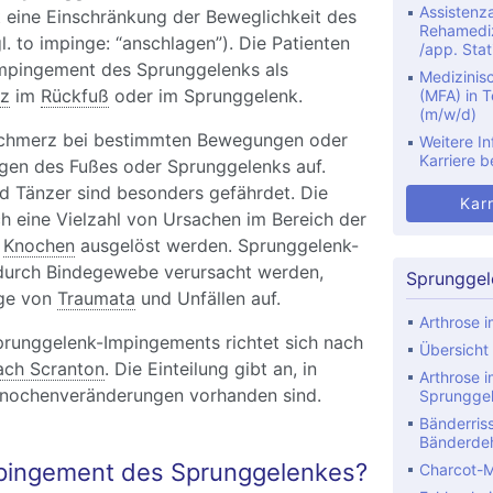
Assistenza
 eine Einschränkung der Beweglichkeit des
Rehamediz
. to impinge: “anschlagen”). Die Patienten
/app. Stat
mpingement des Sprunggelenks als
Medizinis
z
im
Rückfuß
oder im Sprunggelenk.
(MFA) in Te
(m/w/d)
 Schmerz bei bestimmten Bewegungen oder
Weitere In
Karriere b
ngen des Fußes oder Sprunggelenks auf.
nd Tänzer sind besonders gefährdet. Die
Karr
h eine Vielzahl von Ursachen im Bereich der
r
Knochen
ausgelöst werden. Sprunggelenk-
durch Bindegewebe verursacht werden,
Sprunggel
lge von
Traumata
und Unfällen auf.
Arthrose 
prunggelenk-Impingements richtet sich nach
Übersicht
nach Scranton
. Die Einteilung gibt an, in
Arthrose i
ochenveränderungen vorhanden sind.
Sprungge
Bänderris
Bänderde
mpingement des Sprunggelenkes?
Charcot-M