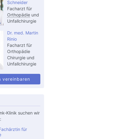
Schneider
Facharzt für
Orthopädie
und
Unfallchirurgie
Dr. med. Martin
Rinio
Facharzt für
Orthopädie
Chirurgie und
Unfallchirurgie
n vereinbaren
nk-Klinik suchen wir
:
achärztin für
e