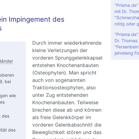
"Prisma.de
mit Dr. Tho
"Schmerzhaf
ein Impingement des
nötig oder 
s
"Prisma.de"
Dr. Thomas 
Durch immer wiederkehrende
"Fersenbein
kleine Verletzungen der
jahrelang F
vorderen Sprunggelenkkapsel
Bänder
entstehen Knochenanbauten
(Osteophyten). Man spricht
 oberen
auch von sogenannten
B. bei
Traktionsosteophyten, also
unter Zug entstehenden
ngen wie
Knochenanbauten. Teilweise
des
brechen diese ab und können
t des
als freie Gelenkkörper im
vorderen Gelenkabschnitt die
lität des
Beweglichkeit stören und das