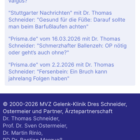
valgus?"
"Stuttgarter Nachrichten" mit Dr. Thomas
Schneider: "Gesund für die Füße: Darauf sollte
man beim Barfußlaufen achten"
"Prisma.de" vom 16.03.2026 mit Dr. Thomas
Schneider: "Schmerzhafter Ballenzeh: OP nötig
oder geht’s auch ohne?"
"Prisma.de" vom 2.2.2026 mit Dr. Thomas
Schneider: "Fersenbein: Ein Bruch kann
jahrelang Folgen haben"
© 2000-2026
MVZ Gelenk-Klinik Dres Schneider,
Ostermeier und Partner, Ärztepartnerschaft
Dr. Thomas Schneider,
Prof. Dr. Sven Ostermeier,
Dr. Martin Rinio,