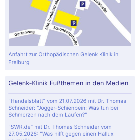
Anfahrt zur Orthopädischen Gelenk Klinik in
Freiburg
Gelenk-Klinik Fußthemen in den Medien
"Handelsblatt" vom 21.07.2026 mit Dr. Thomas
Schneider: "Jogger-Schienbein: Was tun bei
Schmerzen nach dem Laufen?"
"SWR.de" mit Dr. Thomas Schneider vom
27.05.2026: "Was hilft gegen einen Hallux