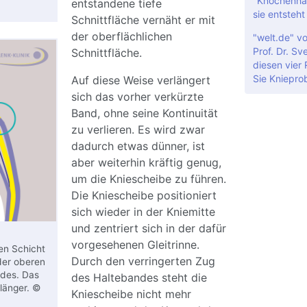
"Knochenha
entstandene tiefe
sie entsteht
Schnittfläche vernäht er mit
der oberflächlichen
"welt.de" v
Prof. Dr. Sv
Schnittfläche.
diesen vier
Sie Kniepro
Auf diese Weise verlängert
sich das vorher verkürzte
Band, ohne seine Kontinuität
zu verlieren. Es wird zwar
dadurch etwas dünner, ist
aber weiterhin kräftig genug,
um die Kniescheibe zu führen.
Die Kniescheibe positioniert
sich wieder in der Kniemitte
und zentriert sich in der dafür
vorgesehenen Gleitrinne.
fen Schicht
Durch den verringerten Zug
der oberen
ndes. Das
des Haltebandes steht die
länger. ©
Kniescheibe nicht mehr