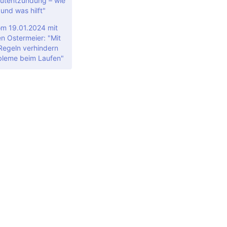
utentzündung – wie
 und was hilft"
om 19.01.2024 mit
en Ostermeier: "Mit
 Regeln verhindern
bleme beim Laufen"