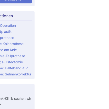
ationen
Operation
plastik
prothese
le Knieprothese
ese am Knie
nie-Teilprothese
gs-Osteotomie
be: Halteband-OP
be: Sehnenkorrektur
nk-Klinik suchen wir
: