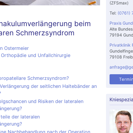
(ZFSmax)
Tel:
(0761) 
inakulumverlängerung beim
Praxis Gund
Alte Bundes
laren Schmerzsyndrom
79194 Gund
Privatklinik 
en Ostermeier
Gundelfinge
 Orthopädie und Unfallchirurgie
79108 Freib
anfrage@gel
oropatellare Schmerzsyndrom?
Termi
 Verlängerung der seitlichen Haltebänder an
?
Kniespezia
olgschancen und Risiken der lateralen
ängerung?
teile der lateralen
ängerung?
erige Nachbehandlung nach der Operation