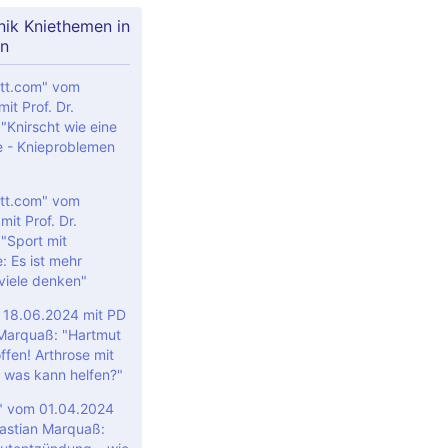
nik Kniethemen in
n
tt.com" vom
it Prof. Dr.
"Knirscht wie eine
 - Knieproblemen
tt.com" vom
it Prof. Dr.
 "Sport mit
: Es ist mehr
 viele denken"
m 18.06.2024 mit PD
 Marquaß: "Hartmut
ffen! Arthrose mit
 was kann helfen?"
e" vom 01.04.2024
Bastian Marquaß: