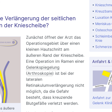
.
Knieschm
Kreuzband
ie Verlängerung der seitlichen
Luxation 
Meniskus-
n der Kniescheibe?
Osteochon
Schleimbe
Zunächst öffnet der Arzt das
Knie
Operationsgebiet über einen
Schmerzen
kleinen Hautschnitt am
äußeren Rand der Kniescheibe.
Eine Operation im Ramen einer
Anfahrt &
Gelenkspiegelung
(
Arthroskopie
) ist bei der
lateralen
Retinakulumverlängerung nicht
möglich, da die Gefahr
besteht, dass kreuzende
Anfahrt zur
Blutgefäße verletzt werden.
Gelenk Klini
as äußere