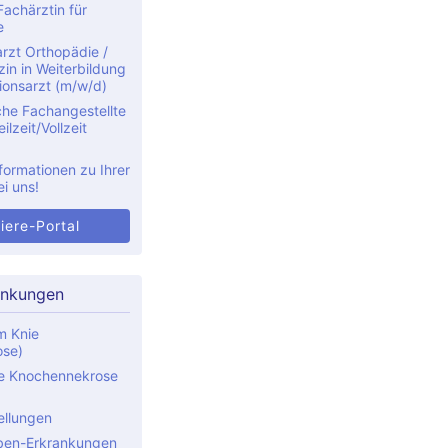
achärztin für
e
rzt Orthopädie /
in in Weiterbildung
ionsarzt (m/w/d)
che Fachangestellte
ilzeit/Vollzeit
formationen zu Ihrer
ei uns!
iere-Portal
ankungen
m Knie
ose)
e Knochennekrose
ellungen
ben-Erkrankungen