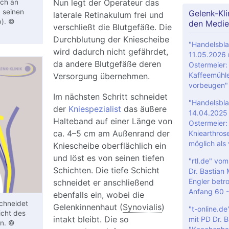
Nun legt der Operateur das
ich an
n seinen
Gelenk-Kli
laterale Retinakulum frei und
b). ©
den Medie
verschließt die Blutgefäße. Die
Durchblutung der Kniescheibe
"Handelsbla
wird dadurch nicht gefährdet,
11.05.2026 m
da andere Blutgefäße deren
Ostermeier: 
Kaffeemühle
Versorgung übernehmen.
vorbeugen"
Im nächsten Schritt schneidet
"Handelsbla
der
Kniespezialist
das äußere
14.04.2025 m
Halteband auf einer Länge von
Ostermeier:
ca. 4–5 cm am Außenrand der
Kniearthrose
möglich als
Kniescheibe oberflächlich ein
und löst es von seinen tiefen
"rtl.de" vo
Schichten. Die tiefe Schicht
Dr. Bastian
Engler betro
schneidet er anschließend
Anfang 60 -
ebenfalls ein, wobei die
schneidet
Gelenkinnenhaut (
Synovialis
)
"t-online.d
icht des
intakt bleibt. Die so
mit PD Dr. 
in. ©