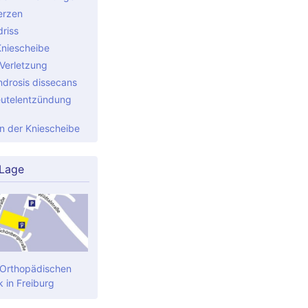
erzen
riss
Kniescheibe
Verletzung
drosis dissecans
utelentzündung
 der Kniescheibe
 Lage
 Orthopädischen
k in Freiburg