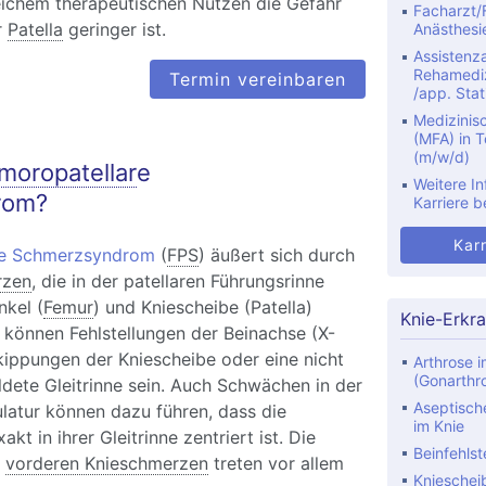
eichem therapeutischen Nutzen die Gefahr
Facharzt/F
r
Patella
geringer ist.
Anästhesi
Assistenza
Rehamediz
Termin vereinbaren
/app. Stat
Medizinis
(MFA) in Te
(m/w/d)
moropatellar
e
Weitere In
rom?
Karriere b
Karr
re Schmerzsyndrom
(
FPS
) äußert sich durch
rzen
, die in der patellaren Führungsrinne
kel (
Femur
) und Kniescheibe (Patella)
Knie-Erkr
 können Fehlstellungen der Beinachse (X-
kippungen der Kniescheibe oder eine nicht
Arthrose i
(Gonarthr
ldete Gleitrinne sein. Auch Schwächen in der
Aseptisch
atur können dazu führen, dass die
im Knie
kt in ihrer Gleitrinne zentriert ist. Die
Beinfehlst
n
vorderen Knieschmerzen
treten vor allem
Knieschei