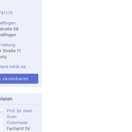
791170
elfingen:
straße 58
elfingen
Freiburg:
r Straße 11
urg
enk-klinik.de
n vereinbaren
listen
Prof. Dr. med.
Sven
Ostermeier
Facharzt für