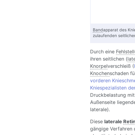
Band
apparat des Knie
zulaufenden seitlichen
Durch eine
Fehlstel
ihren seitlichen (
lat
Knorpel
verschleiß (
Knochen
schaden füh
vorderen Knieschme
Kniespezialisten der
Druckbelastung mith
Außenseite liegend
laterale).
Diese
laterale
Reti
gängige Verfahren