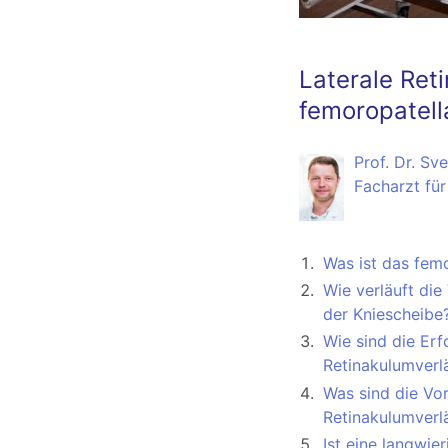
Laterale Ret
femoropatel
Prof. Dr. Sv
Facharzt für
Was ist das fem
Wie verläuft die
der Kniescheibe
Wie sind die Erf
Retinakulumverl
Was sind die Vor
Retinakulumverl
Ist eine langwi