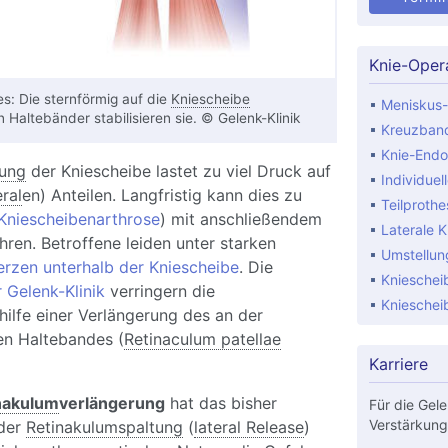
Knie-Oper
s: Die sternförmig auf die
Kniescheibe
Meniskus-
 Haltebänder stabilisieren sie. © Gelenk-Klinik
Kreuzband
Knie-Endo
lung
der Kniescheibe lastet zu viel Druck auf
Individuel
eral
en) Anteilen. Langfristig kann dies zu
Teilproth
Kniescheibenarthrose
) mit anschließendem
Laterale K
ren. Betroffene leiden unter starken
Umstellun
rzen unterhalb der Kniescheibe
. Die
Knieschei
 Gelenk-Klinik
verringern die
Knieschei
ilfe einer Verlängerung des an der
en Haltebandes (
Retinaculum patellae
Karriere
nakulum
verlängerung
hat das bisher
Für die Gele
Verstärkung
 der
Retinakulumspaltung
(
lateral Release
)