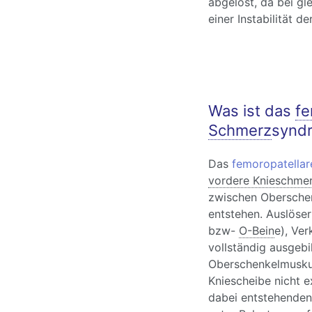
abgelöst, da bei gl
einer Instabilität de
Was ist das
fe
Schmerz
synd
Das
femoropatella
vordere Knieschme
zwischen Oberschen
entstehen. Auslöser
bzw-
O-Bein
e), Ver
vollständig ausgebi
Oberschenkelmuskul
Kniescheibe nicht exa
dabei entstehende