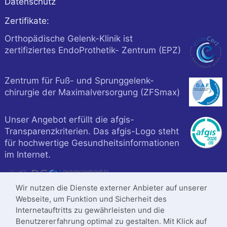
Datenschutz
Zertifikate:
Orthopädische Gelenk-Klinik ist
zertifiziertes EndoProthetik- Zentrum (EPZ)
Zentrum für Fuß- und Sprunggelenk-
chirurgie der Maximalversorgung (ZFSmax)
Unser Angebot erfüllt die afgis-
Transparenzkriterien. Das afgis-Logo steht
für hochwertige Gesundheitsinformationen
im Internet.
Wir nutzen die Dienste externer Anbieter auf unserer
Webseite, um Funktion und Sicherheit des
Internetauftritts zu gewährleisten und die
Benutzererfahrung optimal zu gestalten. Mit Klick auf