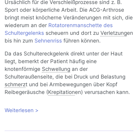
Ursächlich für die Verschleißprozesse sind z. B.
Sport oder körperliche Arbeit. Die ACG-Arthrose
bringt meist knöcherne Veränderungen mit sich, die
wiederum an der
Rotatorenmanschette des
Schultergelenks
scheuern und dort zu
Verletzung
en
bis hin zum
Sehnenriss
führen können.
Da das Schultereckgelenk direkt unter der Haut
liegt, bemerkt der Patient häufig eine
knotenförmige
Schwellung
an der
Schulteraußenseite, die bei Druck und Belastung
schmerz
t und bei Armbewegungen über Kopf
Reibegeräusche (
Krepitation
en) verursachen kann.
Weiterlesen
über Schultereckgelenksarthrose (AC-
Gelenksarthrose): Ursachen und
Therapie