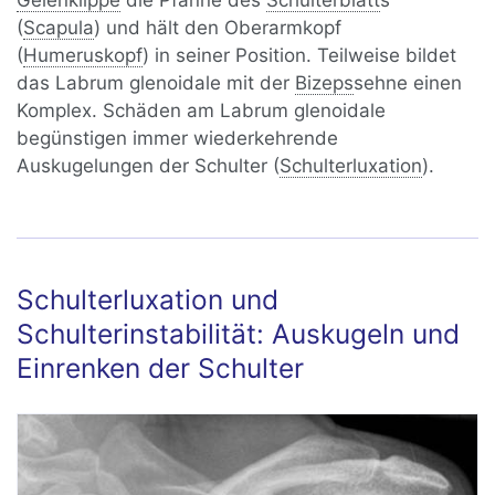
Gelenklippe
die Pfanne des
Schulterblatt
s
(
Scapula
) und hält den Oberarmkopf
(
Humeruskopf
) in seiner Position. Teilweise bildet
das Labrum glenoidale mit der
Bizeps
sehne einen
Komplex. Schäden am Labrum glenoidale
begünstigen immer wiederkehrende
Auskugelungen der Schulter (
Schulterluxation
).
Schulterluxation und
Schulterinstabilität: Auskugeln und
Einrenken der Schulter