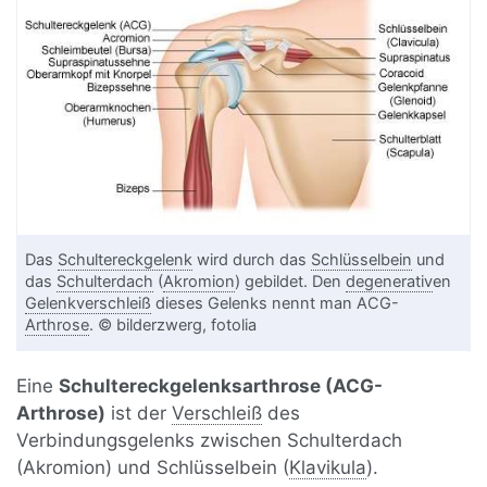
Das
Schultereckgelenk
wird durch das
Schlüsselbein
und
das
Schulterdach
(
Akromion
) gebildet. Den
degenerativ
en
Gelenkverschleiß
dieses Gelenks nennt man ACG-
Arthrose
. © bilderzwerg, fotolia
Eine
Schultereckgelenksarthrose (ACG-
Arthrose)
ist der
Verschleiß
des
Verbindungsgelenks zwischen Schulterdach
(Akromion) und Schlüsselbein (
Klavikula
).