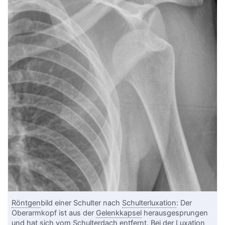
Röntgen
bild einer Schulter nach
Schulterluxation
: Der
Oberarmkopf ist aus der
Gelenkkapsel
herausgesprungen
und hat sich vom
Schulterdach
entfernt. Bei der
Luxation