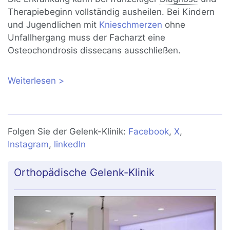
Therapiebeginn vollständig ausheilen. Bei Kindern
und Jugendlichen mit
Knieschmerzen
ohne
Unfallhergang muss der Facharzt eine
Osteochondrosis dissecans ausschließen.
Weiterlesen
über Osteochondrosis dissecans (OD)
im Knie: Symptome, Diagnose und
Behandlung
Folgen Sie der Gelenk-Klinik:
Facebook
,
X
,
Instagram
,
linkedIn
Orthopädische Gelenk-Klinik