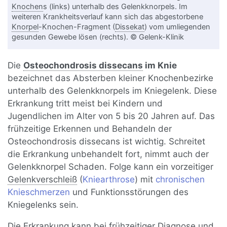
Knochen
s (links) unterhalb des Gelenkknorpels. Im
weiteren Krankheitsverlauf kann sich das abgestorbene
Knorpel
-Knochen-Fragment (
Dissekat
) vom umliegenden
gesunden Gewebe lösen (rechts). © Gelenk-Klinik
Die
Osteochondrosis dissecans
im Knie
bezeichnet das Absterben kleiner Knochenbezirke
unterhalb des Gelenkknorpels im Kniegelenk. Diese
Erkrankung tritt meist bei Kindern und
Jugendlichen im Alter von 5 bis 20 Jahren auf. Das
frühzeitige Erkennen und Behandeln der
Osteochondrosis dissecans ist wichtig. Schreitet
die Erkrankung unbehandelt fort, nimmt auch der
Gelenkknorpel Schaden. Folge kann ein vorzeitiger
Gelenkverschleiß
(
Kniearthrose
) mit
chronischen
Knieschmerzen
und Funktionsstörungen des
Kniegelenks sein.
Die Erkrankung kann bei frühzeitiger
Diagnose
und