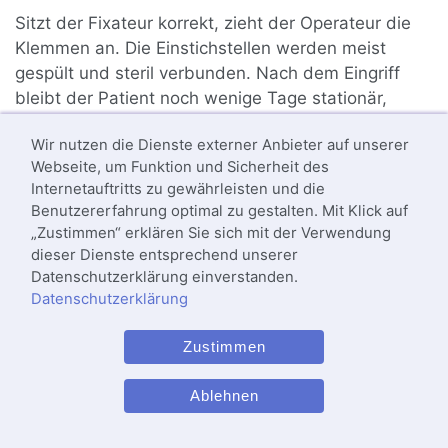
Sitzt der Fixateur korrekt, zieht der Operateur die
Klemmen an. Die Einstichstellen werden meist
gespült und steril verbunden. Nach dem Eingriff
bleibt der Patient noch wenige Tage stationär,
danach wird er mit dem Fixateur nach Hause
Wir nutzen die Dienste externer Anbieter auf unserer
entlassen.
Webseite, um Funktion und Sicherheit des
Internetauftritts zu gewährleisten und die
Termin vereinbaren
Benutzererfahrung optimal zu gestalten. Mit Klick auf
„Zustimmen“ erklären Sie sich mit der Verwendung
dieser Dienste entsprechend unserer
Datenschutzerklärung einverstanden.
Was ist während der sechswöchigen
Datenschutzerklärung
Distraktionsphase zu beachten?
Zustimmen
Ablehnen