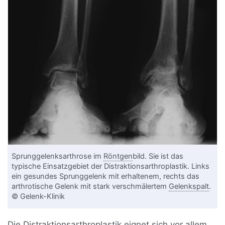
Sprunggelenksarthrose im
Röntgen
bild. Sie ist das
typische Einsatzgebiet der Distraktionsarthroplastik. Links
ein gesundes Sprunggelenk mit erhaltenem, rechts das
arthrotische Gelenk mit stark verschmälertem
Gelenkspalt
.
© Gelenk-Klinik
Die Distraktionsarthroplastik eignet sich vor allem