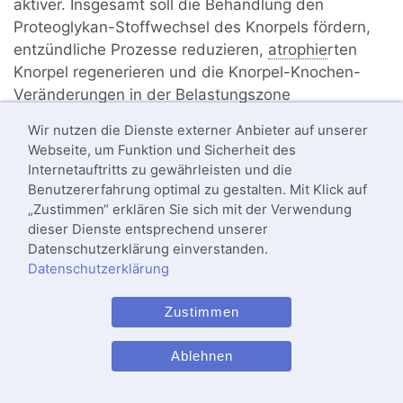
aktiver. Insgesamt soll die Behandlung den
Proteoglykan-Stoffwechsel des Knorpels fördern,
entzündliche Prozesse reduzieren,
atrophie
rten
Knorpel regenerieren und die Knorpel-Knochen-
Veränderungen in der Belastungszone
normalisieren. Das Ziel ist es, eine subchondrale
Wir nutzen die Dienste externer Anbieter auf unserer
Umbaureaktion (Bone Remodelling) zu erreichen.
Webseite, um Funktion und Sicherheit des
Internetauftritts zu gewährleisten und die
Durch die Distraktionsarthroplastik ist eine Heilung
Benutzererfahrung optimal zu gestalten. Mit Klick auf
möglich, aber nicht vorhersagbar. Die exakten
„Zustimmen“ erklären Sie sich mit der Verwendung
zellulären und molekularen Mechanismen sowie die
dieser Dienste entsprechend unserer
genetischen Faktoren sind bisher nicht voll
Datenschutzerklärung einverstanden.
verstanden. Der Markraum unter dem Knorpel
Datenschutzerklärung
scheint eine wichtige Rolle bezüglich einer
Wachstumsstimulation zu spielen. Ein
lokal
er Reiz
Zustimmen
kann hier
multipotent
e,
mesenchymal
e
Stammzellen
aktivieren, die abhängig von den
Ablehnen
vorhandenen Umgebungsbedingungen
Faserknorpelgewebe bilden. Die besten Ergebnisse