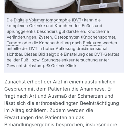
Die
Digitale Volumentomographie
(
DVT
) kann die
komplexen Gelenke und Knochen des Fußes und
Sprunggelenks besonders gut darstellen. Knöcherne
Veränderungen,
Zyste
n,
Osteophyten
(Knochensporne),
Tumor
e oder die Knochenheilung nach
Frakturen
werden
mithilfe der DVT in hoher Auflösung dreidimensional
sichtbar. Dieses Bild zeigt die Einstellung des DVT-Gerätes
bei der Fuß- bzw. Sprunggelenksuntersuchung unter
Gewichtsbelastung. © Gelenk-Klinik
Zunächst erhebt der Arzt in einem ausführlichen
Gespräch mit dem Patienten die
Anamnese
. Er
fragt nach Art und Ausmaß der Schmerzen und
lässt sich die arthrosebedingten Beeinträchtigung
im Alltag schildern. Zudem werden die
Erwartungen des Patienten an das
Behandlungsergebnis besprochen, insbesondere