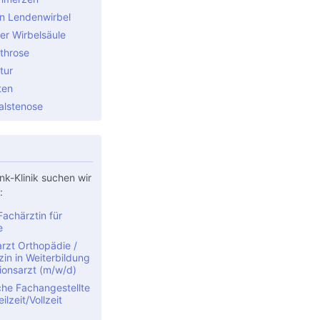
n Lendenwirbel
er Wirbelsäule
throse
tur
ten
alstenose
nk-Klinik suchen wir
:
achärztin für
e
rzt Orthopädie /
in in Weiterbildung
ionsarzt (m/w/d)
che Fachangestellte
ilzeit/Vollzeit