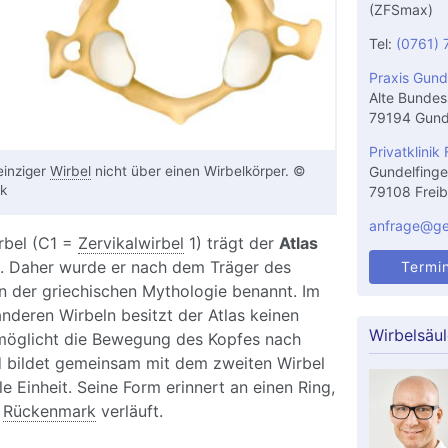
(ZFSmax)
Tel:
(0761) 
Praxis Gund
Alte Bundes
79194 Gund
Privatklinik 
einziger
Wirbel
nicht über einen Wirbelkörper. ©
Gundelfinge
ck
79108 Freib
anfrage@gel
rbel (C1 =
Zervikalwirbel
1) trägt der
Atlas
s. Daher wurde er nach dem Träger des
Termi
 der griechischen Mythologie benannt. Im
deren Wirbeln besitzt der Atlas keinen
Wirbelsäu
rmöglicht die Bewegung des Kopfes nach
 bildet gemeinsam mit dem zweiten Wirbel
le Einheit. Seine Form erinnert an einen Ring,
s
Rückenmark
verläuft.