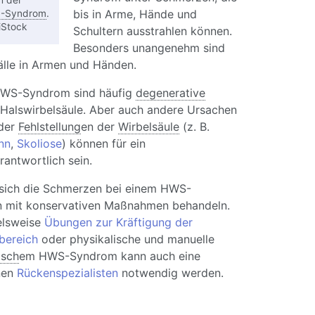
h der
bis in Arme, Hände und
-Syndrom
.
iStock
Schultern ausstrahlen können.
Besonders unangenehm sind
älle in Armen und Händen.
 HWS-Syndrom sind häufig
degenerative
 Halswirbelsäule. Aber auch andere Ursachen
der
Fehlstellung
en der
Wirbelsäule
(z. B.
nn
,
Skoliose
) können für ein
antwortlich sein.
n sich die Schmerzen bei einem HWS-
 mit konservativen Maßnahmen behandeln.
elsweise
Übungen zur Kräftigung der
bereich
oder physikalische und manuelle
isch
em HWS-Syndrom kann auch eine
nen
Rückenspezialisten
notwendig werden.
S-Syndrom: Schmerzen in der Halswirbelsäule