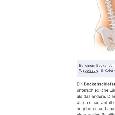
Bei einem Beckenschi
Wirbelsäule
. © Koterk
Ein
Beckenschiefs
unterschiedliche Lä
als das andere. Di
durch einen Unfall 
angeboren und anat
einer reellen Beinl