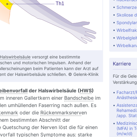
Schmerze
Skoliose d
Spondylar
Wirbelfrak
Wirbelglei
Wirbelkan
Halswirbelsäule
versorgt eine bestimmte
ischen und motorischen Impulsen. Anhand der
Karriere
llerscheinungen beim Patienten kann der Arzt auf
nt der Halswirbelsäule schließen. © Gelenk-Klinik
Für die Gele
Verstärkung
ibenvorfall
der Halswirbelsäule (
HWS
)
Facharzt/F
dem inneren Gallertkern einer
Bandscheibe
im
Anästhesi
den umhüllenden Faserring nach außen. Es
Assistenza
Rehamediz
kenmark
oder die
Rückenmarksnerv
en
/app. Stat
einem bestimmten Abschnitt der
Medizinis
e Quetschung der Nerven löst die für einen
(MFA) in Te
(m/w/d)
orfall typischen
Symptom
e aus: starke