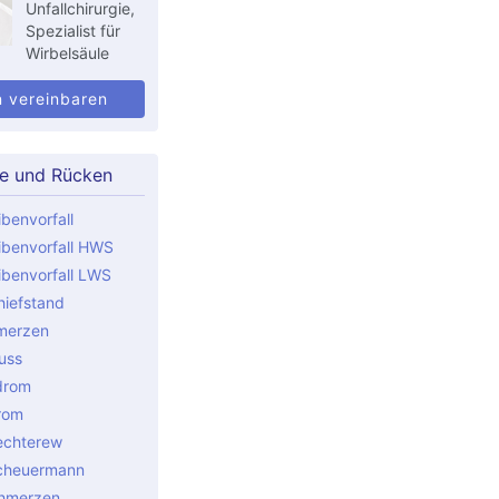
Unfallchirurgie,
Spezialist für
Wirbelsäule
n vereinbaren
le und Rücken
benvorfall
benvorfall HWS
benvorfall LWS
iefstand
merzen
uss
drom
rom
echterew
cheuermann
hmerzen