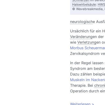
Schmerzen
im Bereic
Halswirbelsäule
:
HWS
© Wavebreakmedia, 
neurologisch
e Ausf
Ursächlich für ein
Veränderung
en der
wie
Verletzung
en o
Morbus Scheuerma
Zervikalsyndrom ver
In der Regel lasse
Syndrom am besten
Dazu zählen beispi
Muskeln im Nacken
Therapie. Bei
chron
Operation durch ei
Weiterlesen
über HW