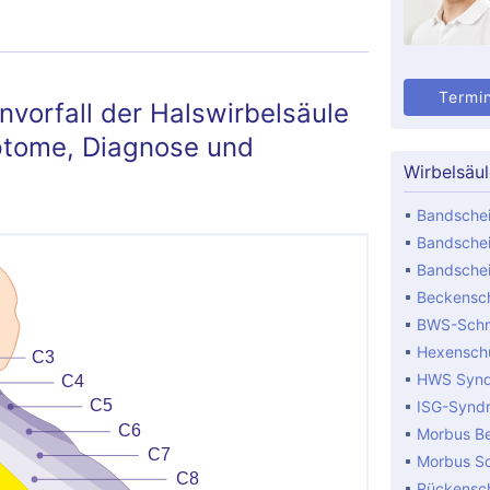
Termi
vorfall der Halswirbelsäule
tome, Diagnose und
Wirbelsäu
Bandschei
Bandschei
Bandschei
Beckensch
BWS-Sch
Hexensch
HWS Syn
ISG-Synd
Morbus B
Morbus S
Rückensc