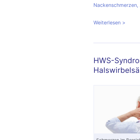
Nackenschmerzen, 
Weiterlesen
über Ba
Symptom
HWS-Syndrom
Halswirbelsä