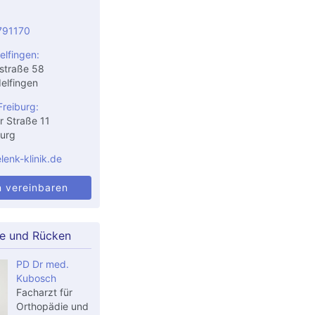
791170
elfingen:
straße 58
elfingen
Freiburg:
r Straße 11
urg
enk-klinik.de
n vereinbaren
le und Rücken
PD Dr med.
Kubosch
Facharzt für
Orthopädie und