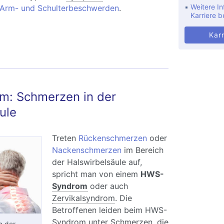
Weitere In
Arm- und Schulterbeschwerden
.
Karriere b
Karr
ndscheibenvorfall der Halswirbelsäule (HWS):
e, Diagnose und Behandlung
: Schmerzen in der
ule
Treten
Rückenschmerzen
oder
Nackenschmerzen
im Bereich
der Halswirbelsäule auf,
spricht man von einem
HWS-
Syndrom
oder auch
Zervikalsyndrom
. Die
Betroffenen leiden beim HWS-
Syndrom unter Schmerzen, die