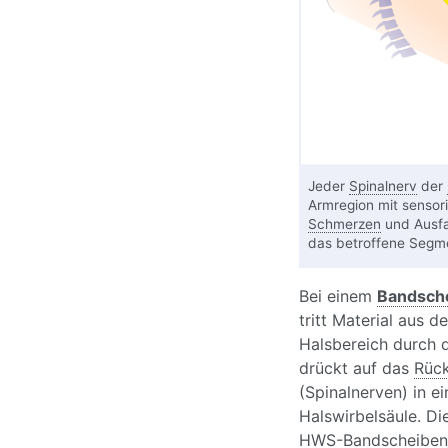
Jeder
Spinalnerv
der
Armregion mit sensor
Schmerzen
und Ausfa
das betroffene Segme
Bei einem
Bandsche
tritt Material aus 
Halsbereich durch 
drückt auf das
Rüc
(Spinalnerven) in 
Halswirbelsäule. Di
HWS-Bandscheibenv