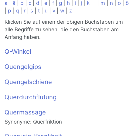
a
|
ä
|
b
|
c
|
d
|
e
|
f
|
g
|
h
|
i
|
j
|
k
|
l
|
m
|
n
|
o
|
ö
|
p
|
q
|
r
|
s
|
t
|
u
|
v
|
w
|
z
Klicken Sie auf einen der obigen Buchstaben um
alle Begriffe zu sehen, die den Buchstaben am
Anfang haben.
Q-Winkel
Quengelgips
Quengelschiene
Querdurchflutung
Quermassage
Synonyme: Querfriktion