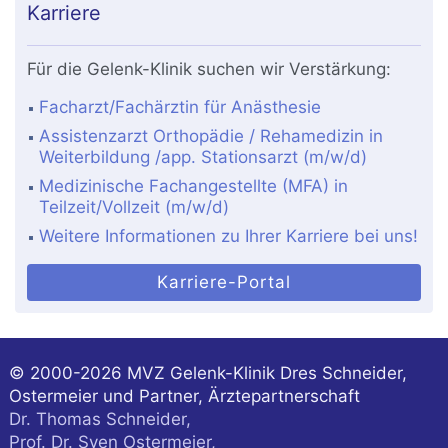
Karriere
Für die Gelenk-Klinik suchen wir Verstärkung:
Facharzt/Fachärztin für Anästhesie
Assistenzarzt Orthopädie / Rehamedizin in
Weiterbildung /app. Stationsarzt (m/w/d)
Medizinische Fachangestellte (MFA) in
Teilzeit/Vollzeit (m/w/d)
Weitere Informationen zu Ihrer Karriere bei uns!
Karriere-Portal
© 2000-2026
MVZ Gelenk-Klinik Dres Schneider,
Ostermeier und Partner, Ärztepartnerschaft
Dr. Thomas Schneider,
Prof. Dr. Sven Ostermeier,