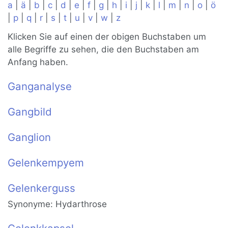
a
|
ä
|
b
|
c
|
d
|
e
|
f
|
g
|
h
|
i
|
j
|
k
|
l
|
m
|
n
|
o
|
ö
|
p
|
q
|
r
|
s
|
t
|
u
|
v
|
w
|
z
Klicken Sie auf einen der obigen Buchstaben um
alle Begriffe zu sehen, die den Buchstaben am
Anfang haben.
Ganganalyse
Gangbild
Ganglion
Gelenkempyem
Gelenkerguss
Synonyme: Hydarthrose