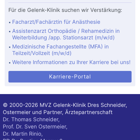
Für die Gelenk-Klinik suchen wir Verstärkung:
Facharzt/Fachärztin für Anästhesie
Assistenzarzt Orthopädie / Rehamedizin in
Weiterbildung /app. Stationsarzt (m/w/d)
Medizinische Fachangestellte (MFA) in
Teilzeit/Vollzeit (m/w/d)
Weitere Informationen zu Ihrer Karriere bei uns!
Karriere-Portal
© 2000-2026
MVZ Gelenk-Klinik Dres Schneider,
Ostermeier und Partner, Ärztepartnerschaft
Dr. Thomas Schneider,
Prof. Dr. Sven Ostermeier,
Dr. Martin Rinio,