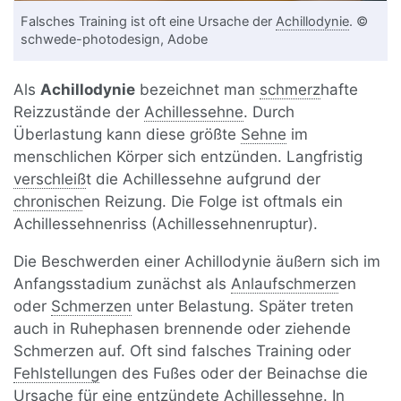
Falsches Training ist oft eine Ursache der
Achillodynie
. ©
schwede-photodesign, Adobe
Als
Achillodynie
bezeichnet man
schmerz
hafte
Reizzustände der
Achillessehne
. Durch
Überlastung kann diese größte
Sehne
im
menschlichen Körper sich entzünden. Langfristig
verschleiß
t die Achillessehne aufgrund der
chronisch
en Reizung. Die Folge ist oftmals ein
Achillessehnenriss (Achillessehnenruptur).
Die Beschwerden einer Achillodynie äußern sich im
Anfangsstadium zunächst als
Anlaufschmerz
en
oder
Schmerzen
unter Belastung. Später treten
auch in Ruhephasen brennende oder ziehende
Schmerzen auf. Oft sind falsches Training oder
Fehlstellung
en des Fußes oder der Beinachse die
Ursache für eine entzündete Achillessehne. In