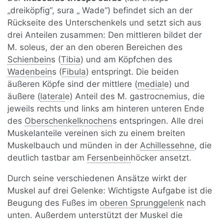
„dreiköpfig“, sura „ Wade“) befindet sich an der
Rückseite des Unterschenkels und setzt sich aus
drei Anteilen zusammen: Den mittleren bildet der
M. soleus, der an den oberen Bereichen des
Schienbein
s (
Tibia
) und am Köpfchen des
Wadenbein
s (
Fibula
) entspringt. Die beiden
äußeren Köpfe sind der mittlere (
medial
e) und
äußere (
lateral
e) Anteil des M. gastrocnemius, die
jeweils rechts und links am hinteren unteren Ende
des
Oberschenkelknochen
s entspringen.
Alle drei
Muskelanteile vereinen sich zu einem breiten
Muskelbauch und münden in der
Achillessehne
, die
deutlich tastbar am
Fersenbein
höcker ansetzt.
Durch seine verschiedenen Ansätze wirkt der
Muskel auf drei Gelenke: Wichtigste Aufgabe ist die
Beugung des Fußes im
oberen Sprunggelenk
nach
unten. Außerdem unterstützt der Muskel die