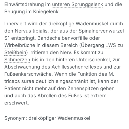
Einwärtsdrehung im
unteren Sprunggelenk
und die
Beugung im Kniegelenk.
Innerviert wird der dreiköpfige Wadenmuskel durch
den
Nervus tibialis
, der aus der
Spinalnerv
enwurzel
S1 entspringt.
Bandscheibe
nvorfälle oder
Wirbel
brüche in diesem Bereich (Übergang
LWS
zu
Steißbein
) irritieren den Nerv. Es kommt zu
Schmerzen
bis in den hinteren Unterschenkel, zur
Abschwächung des Achillessehenreflexes und zur
Fußsenkerschwäche. Wenn die Funktion des M.
triceps surae deutlich eingeschränkt ist, kann der
Patient nicht mehr auf den Zehenspitzen gehen
und auch das Abrollen des Fußes ist extrem
erschwert.
Synonym:
dreiköpfiger Wadenmuskel