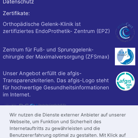
Datenschutz
Zertifikate:
Orthopädische Gelenk-Klinik ist
zertifiziertes EndoProthetik- Zentrum (EPZ)
Zentrum für Fuß- und Sprunggelenk-
chirurgie der Maximalversorgung (ZFSmax)
Unser Angebot erfüllt die afgis-
Transparenzkriterien. Das afgis-Logo steht
für hochwertige Gesundheitsinformationen
im Internet.
Wir nutzen die Dienste externer Anbieter auf unserer
Webseite, um Funktion und Sicherheit des
Internetauftritts zu gewährleisten und die
Benutzererfahrung optimal zu gestalten. Mit Klick auf