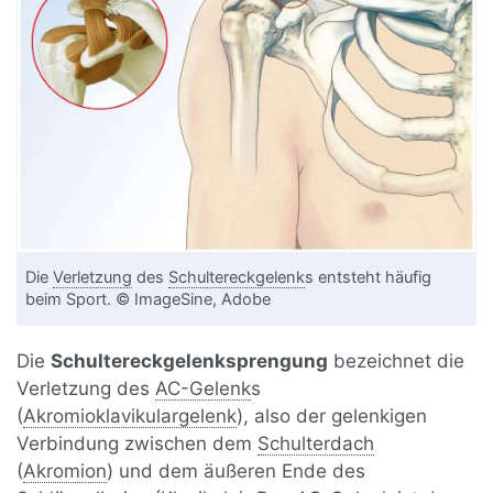
Die
Verletzung
des
Schultereckgelenk
s entsteht häufig
beim Sport. © ImageSine, Adobe
Die
Schultereckgelenksprengung
bezeichnet die
Verletzung des
AC-Gelenk
s
(
Akromioklavikulargelenk
), also der gelenkigen
Verbindung zwischen dem
Schulterdach
(
Akromion
) und dem äußeren Ende des