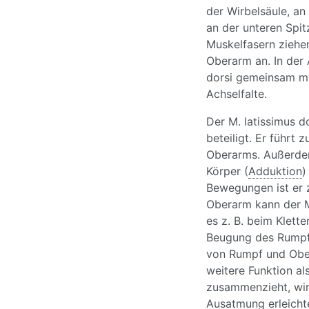
der Wirbelsäule, a
an der unteren Spi
Muskelfasern ziehe
Oberarm an. In der 
dorsi gemeinsam mi
Achselfalte.
Der M. latissimus d
beteiligt. Er führt 
Oberarms. Außerde
Körper (
Adduktion
)
Bewegungen ist er 
Oberarm kann der M
es z. B. beim Klette
Beugung des Rumpf
von Rumpf und Ober
weitere Funktion al
zusammenzieht, wi
Ausatmung erleicht