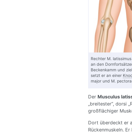
Rechter M. latissimus
an den Dornfortsätz
Beckenkamm und zieh
setzt er an einer
Kno
major und M. pectora
Der
Musculus latis
„breitester“, dorsi 
großflächiger Musk
Dort überdeckt er
Rückenmuskeln. Er h