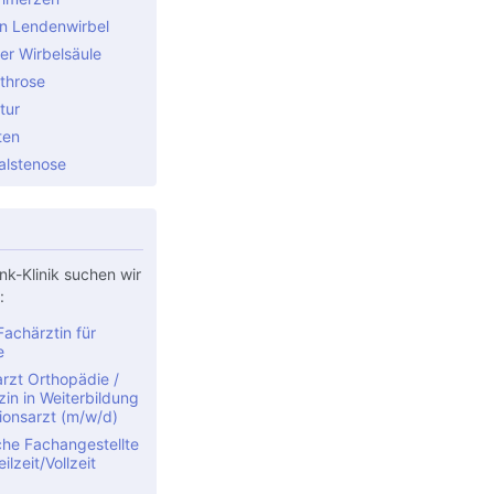
n Lendenwirbel
er Wirbelsäule
throse
tur
ten
alstenose
nk-Klinik suchen wir
:
achärztin für
e
rzt Orthopädie /
in in Weiterbildung
ionsarzt (m/w/d)
che Fachangestellte
ilzeit/Vollzeit