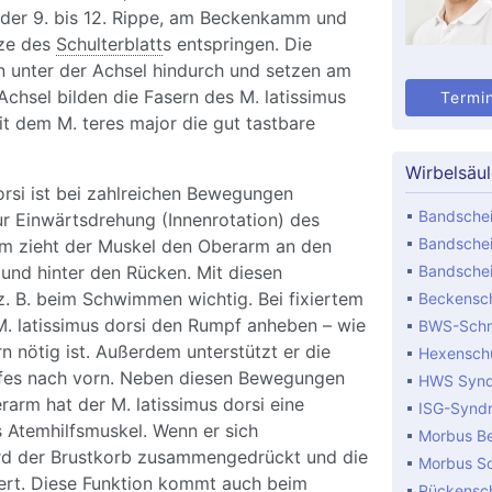
n der 9. bis 12. Rippe, am Beckenkamm und
tze des
Schulterblatt
s entspringen. Die
n unter der Achsel hindurch und setzen am
Achsel bilden die Fasern des M. latissimus
Termi
t dem M. teres major die gut tastbare
Wirbelsäu
orsi ist bei zahlreichen Bewegungen
Bandschei
zur Einwärtsdrehung (Innenrotation) des
Bandschei
m zieht der Muskel den Oberarm an den
 und hinter den Rücken. Mit diesen
Bandschei
z. B. beim Schwimmen wichtig. Bei fixiertem
Beckensch
. latissimus dorsi den Rumpf anheben – wie
BWS-Sch
rn nötig ist. Außerdem unterstützt er die
Hexensch
es nach vorn. Neben diesen Bewegungen
HWS Syn
arm hat der M. latissimus dorsi eine
ISG-Synd
s Atemhilfsmuskel. Wenn er sich
Morbus B
rd der Brustkorb zusammengedrückt und die
Morbus S
ert. Diese Funktion kommt auch beim
Rückensc