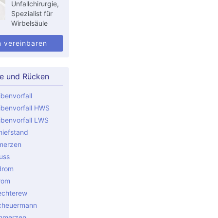
Unfallchirurgie,
Spezialist für
Wirbelsäule
n vereinbaren
le und Rücken
benvorfall
benvorfall HWS
benvorfall LWS
iefstand
merzen
uss
drom
rom
echterew
cheuermann
hmerzen