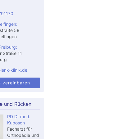
791170
elfingen:
straße 58
elfingen
Freiburg:
r Straße 11
urg
enk-klinik.de
n vereinbaren
le und Rücken
PD Dr med.
Kubosch
Facharzt für
Orthopädie und