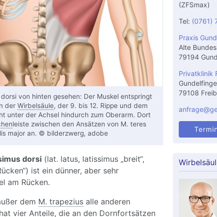
(ZFSmax)
Tel:
(0761) 
Praxis Gund
Alte Bundes
79194 Gund
Privatklinik 
Gundelfinge
79108 Freib
 dorsi von hinten gesehen: Der Muskel entspringt
en der
Wirbelsäule
, der 9. bis 12. Rippe und dem
anfrage@gel
t unter der Achsel hindurch zum Oberarm. Dort
chen
leiste zwischen den Ansätzen von M. teres
Termi
lis major an. © bilderzwerg, adobe
simus dorsi
(lat. latus, latissimus „breit“,
Wirbelsäu
„Rücken“) ist ein dünner, aber sehr
el am Rücken.
 außer dem
M. trapezius
alle anderen
at vier Anteile, die an den Dornfortsätzen