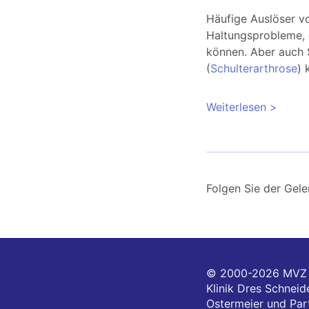
Häufige Auslöser v
Haltungsprobleme,
können. Aber auch 
(
Schulterarthrose
) 
Weiterlesen
über Sc
Übunge
Folgen Sie der Gele
© 2000-2026
MVZ 
Klinik Dres Schneide
Ostermeier und Part