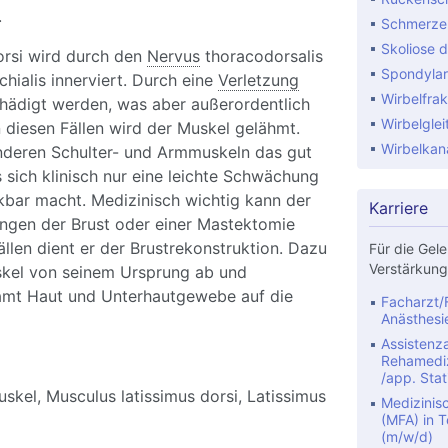
.
Schmerze
Skoliose d
orsi wird durch den
Nervus
thoracodorsalis
Spondylar
hialis innerviert. Durch eine
Verletzung
Wirbelfrak
hädigt werden, was aber außerordentlich
Wirbelglei
 diesen Fällen wird der Muskel gelähmt.
Wirbelkan
nderen Schulter- und Armmuskeln das gut
 sich klinisch nur eine leichte Schwächung
kbar macht. Medizinisch wichtig kann der
Karriere
ungen der Brust oder einer Mastektomie
ällen dient er der Brustrekonstruktion. Dazu
Für die Gele
Verstärkung
kel von seinem Ursprung ab und
 samt Haut und Unterhautgewebe auf die
Facharzt/F
Anästhesi
Assistenza
Rehamediz
/app. Stat
skel, Musculus latissimus dorsi, Latissimus
Medizinis
(MFA) in Te
(m/w/d)