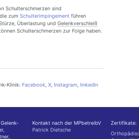
on Schulterschmerzen sind
 die zum
Schulterimpingement
führen
Stürze, Überlastung und
Gelenkverschleiß
können Schulterschmerzen zur Folge haben.
hulterschmerzen: Ursachen, Behandlung,
n
nk-Klinik:
Facebook
,
X
,
Instagram
,
linkedIn
Gelenk-
Kontakt nach der MPbetreibV
Zertifikate:
r,
Patrick Dietsche
Orthopädis
ner,