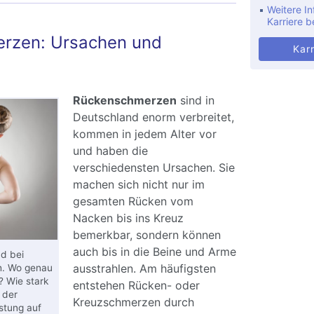
Weitere In
Karriere b
rzen: Ursachen und
Karr
Rückenschmerzen
sind in
Deutschland enorm verbreitet,
kommen in jedem Alter vor
und haben die
verschiedensten Ursachen. Sie
machen sich nicht nur im
gesamten Rücken vom
Nacken bis ins Kreuz
bemerkbar, sondern können
auch bis in die Beine und Arme
d bei
ausstrahlen. Am häufigsten
h. Wo genau
? Wie stark
entstehen Rücken- oder
 der
Kreuzschmerzen durch
stung auf