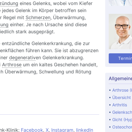
zündung
eines Gelenks, wobei vom Kiefer
e jedes Gelenk im Körper betroffen sein
er Regel mit
Schmerzen
, Überwärmung,
lung
einher. Je nach Ursache sind diese
edlich stark ausgeprägt.
ne entzündliche Gelenkerkrankung, die zur
enkflächen führen kann. Sie ist abzugrenzen
einer
degenerativ
en Gelenkerkrankung.
Termi
i
Arthrose
um ein kaltes Geschehen handelt,
durch Überwärmung, Schwellung und Rötung
Allgemein
Arthrose (
thritis: Ursachen, Symptome und Behandlung
Übersicht
enkentzündungen
Arthritis
Gelenksc
Gicht (Hy
Osteocho
nk-Klinik:
Facebook
,
X
,
Instagram
,
linkedIn