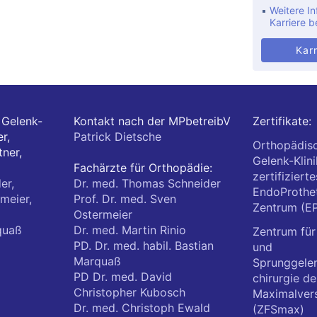
Weitere In
Karriere b
Karr
Gelenk-
Kontakt nach der MPbetreibV
Zertifikate:
r,
Patrick Dietsche
Orthopädis
ner,
Gelenk-Klini
Fachärzte für Orthopädie:
zertifizierte
er,
Dr. med. Thomas Schneider
EndoProthet
meier,
Prof. Dr. med. Sven
Zentrum (E
Ostermeier
quaß
Dr. med. Martin Rinio
Zentrum für
PD. Dr. med. habil. Bastian
und
Marquaß
Sprunggele
PD Dr. med. David
chirurgie de
Christopher Kubosch
Maximalver
Dr. med. Christoph Ewald
(ZFSmax)