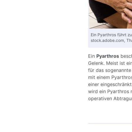
Ein Pyarthros führt z
stock.adobe.com, T
Ein
Pyarthros
besch
Gelenk. Meist ist ei
für das sogenannt
mit einem Pyarthro
einer eingeschränk
wird ein Pyarthros 
operativen Abtrag