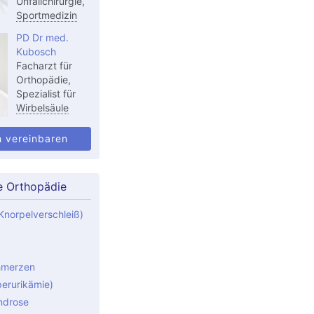
Unfallchirurgie,
Sportmedizin
PD Dr med.
Kubosch
Facharzt für
Orthopädie,
Spezialist für
Wirbelsäule
n vereinbaren
e Orthopädie
Knorpelverschleiß)
hmerzen
perurikämie)
ndrose