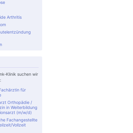
ose
e Arthritis
rom
utelentzündung
n
nk-Klinik suchen wir
:
achärztin für
e
rzt Orthopädie /
in in Weiterbildung
ionsarzt (m/w/d)
che Fachangestellte
ilzeit/Vollzeit