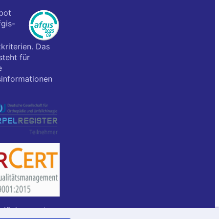
bot
fgis-
kriterien. Das
teht für
e
informationen
rtifiziert nach