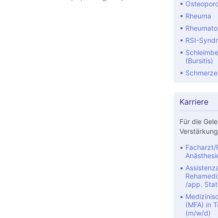
Osteopor
Rheuma
Rheumatoid
RSI-Synd
Schleimbe
(Bursitis)
Schmerze
Karriere
Für die Gele
Verstärkung
Facharzt/F
Anästhesi
Assistenza
Rehamediz
/app. Stat
Medizinis
(MFA) in Te
(m/w/d)