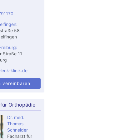
791170
elfingen:
straße 58
elfingen
Freiburg:
r Straße 11
urg
enk-klinik.de
n vereinbaren
 für Orthopädie
Dr. med.
Thomas
Schneider
Facharzt für