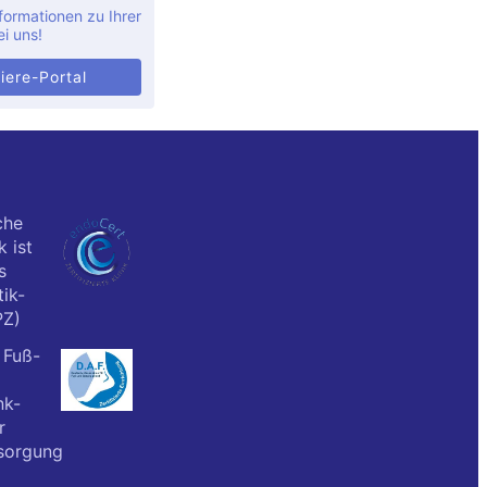
formationen zu Ihrer
ei uns!
iere-Portal
che
k ist
s
ik-
PZ)
 Fuß-
nk-
r
sorgung