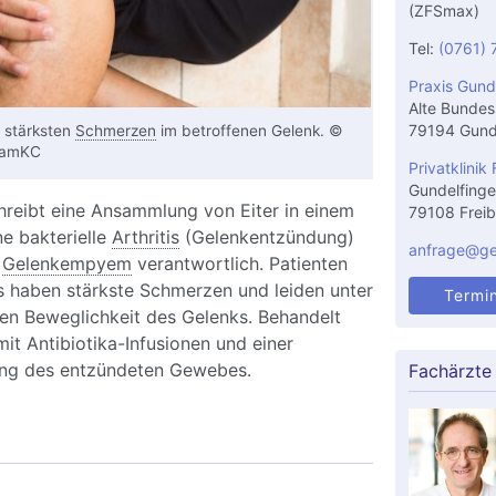
(ZFSmax)
Tel:
(0761) 
Praxis Gund
Alte Bundes
79194 Gund
u stärksten
Schmerzen
im betroffenen Gelenk. ©
hamKC
Privatklinik 
Gundelfinge
reibt eine Ansammlung von Eiter in einem
79108 Freib
ne bakterielle
Arthritis
(Gelenkentzündung)
anfrage@gel
e
Gelenkempyem
verantwortlich. Patienten
s haben stärkste Schmerzen und leiden unter
Termi
ten Beweglichkeit des Gelenks. Behandelt
mit Antibiotika-Infusionen und einer
ung des entzündeten Gewebes.
Fachärzte