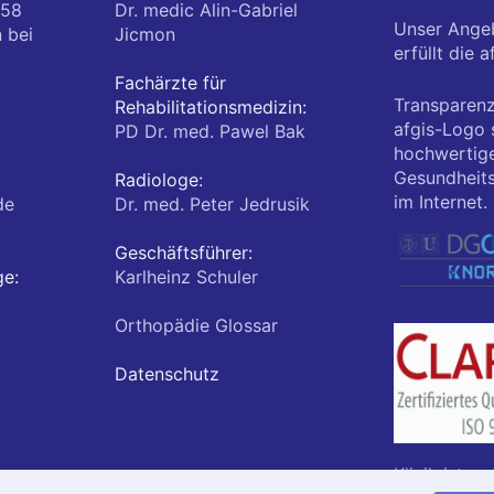
 58
Dr. medic Alin-Gabriel
Unser Ange
n
bei
Jicmon
erfüllt die a
Fachärzte für
Transparenz
Rehabilitationsmedizin:
afgis-Logo s
PD Dr. med. Pawel Bak
hochwertig
Gesundheits
Radiologe:
im Internet.
de
Dr. med. Peter Jedrusik
Geschäftsführer:
ge:
Karlheinz Schuler
Orthopädie Glossar
Datenschutz
Klinik ist ze