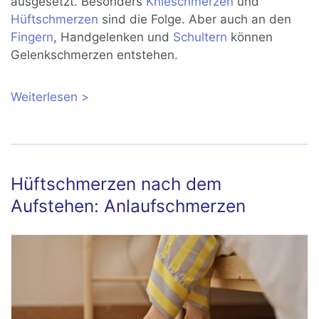
ausgesetzt. Besonders
Knieschmerzen
und
Hüftschmerzen
sind die Folge. Aber auch an den
Fingern
, Handgelenken und
Schultern
können
Gelenkschmerzen entstehen.
Weiterlesen
über Gelenkschmerzen: Ursachen,
Therapie, Selbsthilfe & Ernährung
Hüftschmerzen nach dem
Aufstehen: Anlaufschmerzen