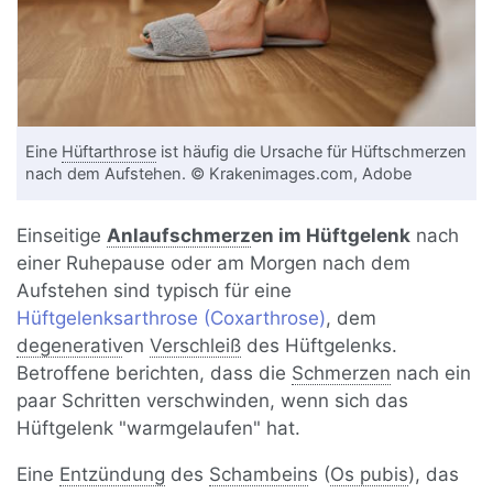
Eine
Hüftarthrose
ist häufig die Ursache für Hüftschmerzen
nach dem Aufstehen. © Krakenimages.com, Adobe
Einseitige
Anlaufschmerz
en im Hüftgelenk
nach
einer Ruhepause oder am Morgen nach dem
Aufstehen sind typisch für eine
Hüftgelenksarthrose (Coxarthrose)
, dem
degenerativ
en
Verschleiß
des Hüftgelenks.
Betroffene berichten, dass die
Schmerzen
nach ein
paar Schritten verschwinden, wenn sich das
Hüftgelenk "warmgelaufen" hat.
Eine
Entzündung
des
Schambein
s (
Os pubis
), das