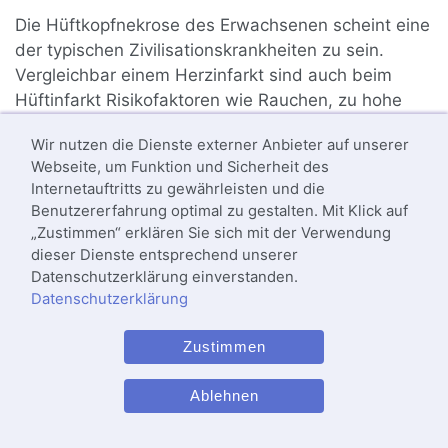
Die Hüftkopfnekrose des Erwachsenen scheint eine
der typischen Zivilisationskrankheiten zu sein.
Vergleichbar einem Herzinfarkt sind auch beim
Hüftinfarkt Risikofaktoren wie Rauchen, zu hohe
Blutfettwerte und übermäßiger Alkoholkonsum
Wir nutzen die Dienste externer Anbieter auf unserer
ursächlich. Daher erkranken pro Jahr mehrere
Webseite, um Funktion und Sicherheit des
tausend Menschen in Deutschland an einer
Internetauftritts zu gewährleisten und die
Hüftkopfnekrose. Sie tritt vorrangig bei Patienten
Benutzererfahrung optimal zu gestalten. Mit Klick auf
zwischen dem 35. und 45. Lebensjahr auf. Männer
„Zustimmen“ erklären Sie sich mit der Verwendung
sind häufiger betroffen als Frauen. Der
dieser Dienste entsprechend unserer
absterbende Hüftkopf vermindert die
Datenschutzerklärung einverstanden.
Datenschutzerklärung
Lebensqualität der Betroffenen massiv. In 30–70 %
der Fälle tritt eine beidseitige Hüftkopfnekrose auf.
Zustimmen
Wird nicht frühzeitig stadiengerecht therapiert,
entstehen irreparable Schäden am Hüftgelenk, die
Ablehnen
zu einer beschleunigten
Arthrose im Hüftgelenk
führen, obwohl der
Knorpel
selbst gar nicht direkt