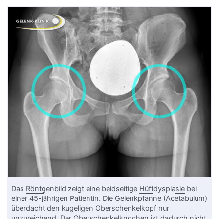
Das
Röntgen
bild zeigt eine beidseitige
Hüftdysplasie
bei
einer 45-jährigen Patientin. Die Gelenkpfanne (
Acetabulum
)
überdacht den kugeligen
Oberschenkelkopf
nur
unzureichend. Der
Oberschenkelknochen
ist dadurch nicht