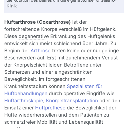
die Rotation des Beines um die eigene Achse. © Gelenk-
Klinik
Hüftarthrose (Coxarthrose)
ist der
fortschreitend
e
Knorpel
verschleiß im Hüftgelenk.
Diese
degenerativ
e Erkrankung des Hüftgelenks
entwickelt sich meist schleichend über Jahre. Zu
Beginn der
Arthrose
treten keine oder nur geringe
Beschwerden auf. Erst mit zunehmendem Verlust
der Knorpelschicht leiden Betroffene unter
Schmerzen
und einer eingeschränkten
Beweglichkeit. Im fortgeschrittenen
Krankheitsstadium können
Spezialisten für
Hüftbehandlungen
durch operative Eingriffe wie
Hüftarthroskopie
,
Knorpeltransplantation
oder den
Einsatz einer
Hüftprothese
die Beweglichkeit der
Hüfte wiederherstellen und dem Patienten zu
schmerzfreier Mobilität und Lebensqualität