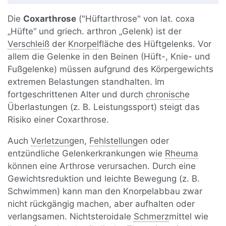
Die
Coxarthrose
("Hüftarthrose" von lat. coxa
„Hüfte“ und griech. arthron „Gelenk) ist der
Verschleiß
der
Knorpel
fläche des Hüftgelenks. Vor
allem die Gelenke in den Beinen (Hüft-, Knie- und
Fußgelenke) müssen aufgrund des Körpergewichts
extremen Belastungen standhalten. Im
fortgeschrittenen Alter und durch
chronisch
e
Überlastungen (z. B. Leistungssport) steigt das
Risiko einer Coxarthrose.
Auch
Verletzung
en,
Fehlstellung
en oder
entzündliche Gelenkerkrankungen wie
Rheuma
können eine Arthrose verursachen. Durch eine
Gewichtsreduktion und leichte Bewegung (z. B.
Schwimmen) kann man den Knorpelabbau zwar
nicht rückgängig machen, aber aufhalten oder
verlangsamen. Nichtsteroidale
Schmerz
mittel wie