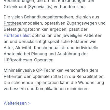
Veränderungen, die oft mit
Entzündung
en der
Gelenkhaut (
Synovialitis
) verbunden sind.
Die vielen Behandlungsalternativen, die sich aus
Prothese
nmodellen, operativen Zugangswegen und
Befestigungstechniken ergeben, passt der
Hüftspezialist
optimal an den jeweiligen Patienten
an und berücksichtigt spezifische Faktoren wie
Alter, Aktivität,
Knochen
qualität und individuelle
Anatomie bei Planung und Ausführung der
Hüftprothesen-Operation.
Minimalinvasiv
e OP-Techniken verschaffen dem
Patienten den optimalen Start in die Rehabilitation.
Die schonende
Implantat
ion kann die Wundheilung
verbessern und Komplikationen minimieren.
Weiterlesen
über Hüftprothese: Vorteile, Haltbarkeit
und Modelle