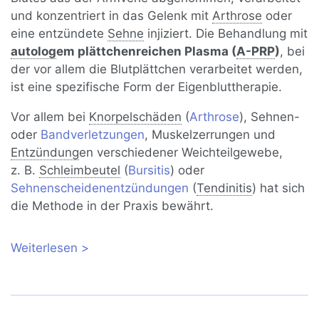
und konzentriert in das Gelenk mit
Arthrose
oder
eine entzündete
Sehne
injiziert. Die Behandlung mit
autolog
em plättchenreichen Plasma (
A-PRP
)
, bei
der vor allem die Blutplättchen verarbeitet werden,
ist eine spezifische Form der Eigenbluttherapie.
Vor allem bei
Knorpelschäden
(
Arthrose
), Sehnen-
oder
Bandverletzungen
, Muskelzerrungen und
Entzündung
en verschiedener Weichteilgewebe,
z. B.
Schleimbeutel
(
Bursitis
) oder
Sehnenscheidenentzündungen
(
Tendinitis
) hat sich
die Methode in der Praxis bewährt.
Weiterlesen
über Autologes plättchenreiches
Plasma (A-PRP) bei Arthrose und
Sportverletzungen