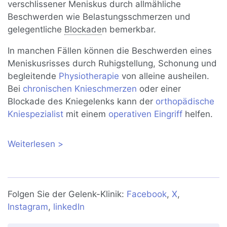
verschlissener Meniskus durch allmähliche
Beschwerden wie Belastungsschmerzen und
gelegentliche
Blockade
n bemerkbar.
In manchen Fällen können die Beschwerden eines
Meniskusrisses durch Ruhigstellung, Schonung und
begleitende
Physiotherapie
von alleine ausheilen.
Bei
chronischen Knieschmerzen
oder einer
Blockade des Kniegelenks kann der
orthopädische
Kniespezialist
mit einem
operativen Eingriff
helfen.
Weiterlesen
über Meniskusriss: Symptome,
Therapie, Operation
Folgen Sie der Gelenk-Klinik:
Facebook
,
X
,
Instagram
,
linkedIn