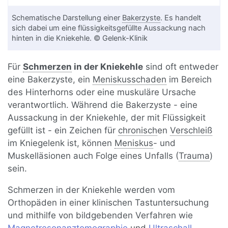
Schematische Darstellung einer
Bakerzyste
. Es handelt
sich dabei um eine flüssigkeitsgefüllte Aussackung nach
hinten in die Kniekehle. © Gelenk-Klinik
Für
Schmerzen
in der Kniekehle
sind oft entweder
eine Bakerzyste, ein
Meniskusschaden
im Bereich
des Hinterhorns oder eine muskuläre Ursache
verantwortlich. Während die Bakerzyste - eine
Aussackung in der Kniekehle, der mit Flüssigkeit
gefüllt ist - ein Zeichen für
chronisch
en
Verschleiß
im Kniegelenk ist, können
Meniskus
- und
Muskelläsionen auch Folge eines Unfalls (
Trauma
)
sein.
Schmerzen in der Kniekehle werden vom
Orthopäden in einer klinischen Tastuntersuchung
und mithilfe von bildgebenden Verfahren wie
Magnetresonanztomographie
und
Ultraschall