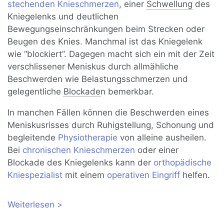
stechenden Knieschmerzen
, einer
Schwellung
des
Kniegelenks und deutlichen
Bewegungseinschränkungen beim Strecken oder
Beugen des Knies. Manchmal ist das Kniegelenk
wie “blockiert”. Dagegen macht sich ein mit der Zeit
verschlissener Meniskus durch allmähliche
Beschwerden wie Belastungsschmerzen und
gelegentliche
Blockade
n bemerkbar.
In manchen Fällen können die Beschwerden eines
Meniskusrisses durch Ruhigstellung, Schonung und
begleitende
Physiotherapie
von alleine ausheilen.
Bei
chronischen Knieschmerzen
oder einer
Blockade des Kniegelenks kann der
orthopädische
Kniespezialist
mit einem
operativen Eingriff
helfen.
Weiterlesen
über Meniskusriss: Symptome,
Therapie, Operation