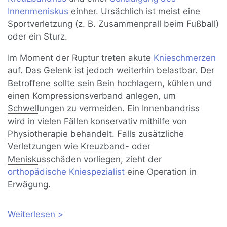
Innenmeniskus
einher. Ursächlich ist meist eine
Sportverletzung (z. B. Zusammenprall beim Fußball)
oder ein Sturz.
Im Moment der
Ruptur
treten
akute
Knieschmerzen
auf. Das Gelenk ist jedoch weiterhin belastbar. Der
Betroffene sollte sein Bein hochlagern, kühlen und
einen
Kompression
sverband anlegen, um
Schwellung
en zu vermeiden. Ein Innenbandriss
wird in vielen Fällen konservativ mithilfe von
Physiotherapie
behandelt. Falls zusätzliche
Verletzungen wie
Kreuzband
- oder
Meniskus
schäden vorliegen, zieht der
orthopädische Kniespezialist
eine Operation in
Erwägung.
Weiterlesen
über Innenbandriss im Knie: Symptome
und Behandlung