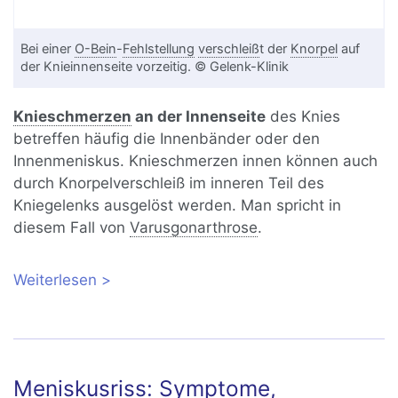
Bei einer
O-Bein
-
Fehlstellung
verschleiß
t der
Knorpel
auf
der Knieinnenseite vorzeitig. © Gelenk-Klinik
Knieschmerzen
an der Innenseite
des Knies
betreffen häufig die Innenbänder oder den
Innenmeniskus. Knieschmerzen innen können auch
durch Knorpelverschleiß im inneren Teil des
Kniegelenks ausgelöst werden. Man spricht in
diesem Fall von
Varusgonarthrose
.
Weiterlesen
über Knieschmerzen Innenseite:
Ursachen und Behandlung
Meniskusriss: Symptome,