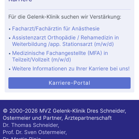
Für die Gelenk-Klinik suchen wir Verstärkung:
Facharzt/Fachärztin für Anästhesie
Assistenzarzt Orthopädie / Rehamedizin in
Weiterbildung /app. Stationsarzt (m/w/d)
Medizinische Fachangestellte (MFA) in
Teilzeit/Vollzeit (m/w/d)
Weitere Informationen zu Ihrer Karriere bei uns!
Karriere-Portal
© 2000-2026
MVZ Gelenk-Klinik Dres Schneider,
Ostermeier und Partner, Ärztepartnerschaft
Dr. Thomas Schneider,
Prof. Dr. Sven Ostermeier,