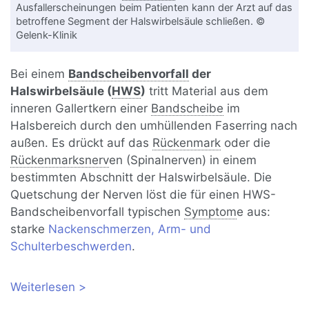
Ausfallerscheinungen beim Patienten kann der Arzt auf das
betroffene Segment der Halswirbelsäule schließen. ©
Gelenk-Klinik
Bei einem
Bandscheibenvorfall
der
Halswirbelsäule (
HWS
)
tritt Material aus dem
inneren Gallertkern einer
Bandscheibe
im
Halsbereich durch den umhüllenden Faserring nach
außen. Es drückt auf das
Rückenmark
oder die
Rückenmarksnerv
en (Spinalnerven) in einem
bestimmten Abschnitt der Halswirbelsäule. Die
Quetschung der Nerven löst die für einen HWS-
Bandscheibenvorfall typischen
Symptom
e aus:
starke
Nackenschmerzen, Arm- und
Schulterbeschwerden
.
Weiterlesen
über Bandscheibenvorfall der
Halswirbelsäule (HWS): Symptome,