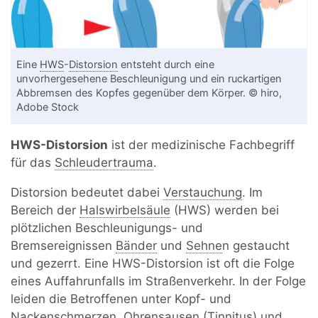
Eine
HWS
-
Distorsion
entsteht durch eine
unvorhergesehene Beschleunigung und ein ruckartigen
Abbremsen des Kopfes gegenüber dem Körper. © hiro,
Adobe Stock
HWS-Distorsion
ist der medizinische Fachbegriff
für das
Schleudertrauma
.
Distorsion bedeutet dabei
Verstauchung
. Im
Bereich der
Halswirbelsäule
(HWS) werden bei
plötzlichen Beschleunigungs- und
Bremsereignissen
Bänder
und
Sehne
n gestaucht
und gezerrt. Eine HWS-Distorsion ist oft die Folge
eines Auffahrunfalls im Straßenverkehr. In der Folge
leiden die Betroffenen unter Kopf- und
Nackenschmerzen, Ohrensausen (Tinnitus) und