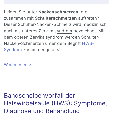
Leiden Sie unter
Nackenschmerzen
, die
zusammen mit
Schulterschmerzen
auftreten?
Dieser Schulter-Nacken-
Schmerz
wird medizinisch
auch als unteres
Zervikalsyndrom
bezeichnet. Mit
dem oberen Zervikalsyndrom werden Schulter-
Nacken-Schmerzen unter dem Begriff
HWS-
Syndrom
zusammengefasst.
Weiterlesen
über Nackenschmerzen und
Schulterschmerzen: Ursachen und
Behandlung
Bandscheibenvorfall der
Halswirbelsäule (HWS): Symptome,
Diagnose und Behandlung