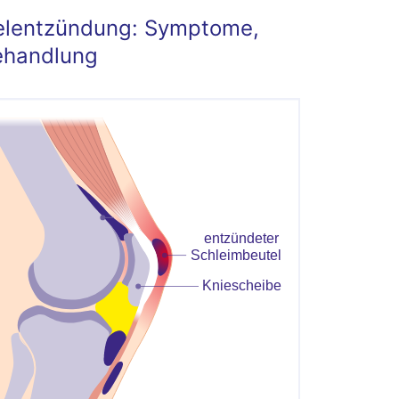
elentzündung: Symptome,
ehandlung