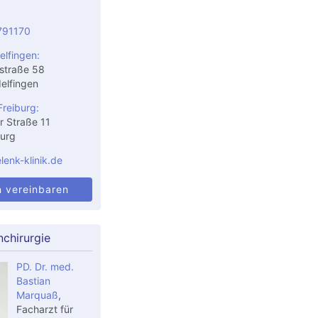
791170
elfingen:
straße 58
elfingen
Freiburg:
r Straße 11
urg
enk-klinik.de
n vereinbaren
chirurgie
PD. Dr. med.
Bastian
Marquaß
,
Facharzt für