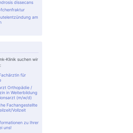
drosis dissecans
fchenfraktur
utelentzündung am
n
nk-Klinik suchen wir
:
achärztin für
e
rzt Orthopädie /
in in Weiterbildung
ionsarzt (m/w/d)
che Fachangestellte
ilzeit/Vollzeit
formationen zu Ihrer
ei uns!