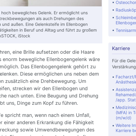
Osteochon
Radiusköp
n hoch bewegliches Gelenk. Er ermöglicht uns
Schleimbe
treckbewegungen als auch Drehungen des
Ellenboge
 und außen. Eine Gelenksteife im Ellenbogen
ätigkeiten in Beruf und Alltag und führt zu großem
Tennisarm
kSTOCK, iStock
Karriere
en, eine Brille aufsetzen oder die Haare
 enorm bewegliche Ellenbogengelenk wäre
Für die Gele
t möglich. Das Ellenbogengelenk gehört zu
Verstärkung
elenken. Diese ermöglichen uns neben dem
Facharzt/F
en zusätzlich eine Drehbewegung. Um
Anästhesi
ifen, strecken wir den Ellenbogen und
Assistenza
Rehamediz
che nach unten. Eine Beugung und Drehung
/app. Stat
bt uns, Dinge zum Kopf zu führen.
Medizinis
(MFA) in Te
e spricht man, wenn nach einem Unfall,
(m/w/d)
r einer anderen Erkrankung die Fähigkeit
Weitere In
Streckung sowie Umwendbewegungen des
Karriere b