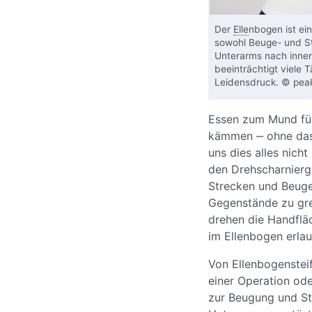
Der
Elle
nbogen ist ei
sowohl Beuge- und S
Unterarms nach innen
beeinträchtigt viele T
Leidensdruck. © pea
Essen zum Mund führ
kämmen ‒ ohne das
uns dies alles nich
den Drehscharnierg
Strecken und Beug
Gegenstände zu gre
drehen die Handflä
im Ellenbogen erlau
Von Ellenbogensteif
einer Operation ode
zur Beugung und 