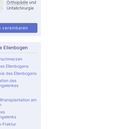
Orthopädie
und
Unfallchirurgie
n vereinbaren
e Ellenbogen
enschmerzen
des Ellenbogens
pie des Ellenbogens
tion des
ngelenkes
ltransplantation am
n
des
ngelenks
-Fraktur