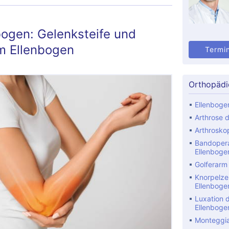
nbogen: Gelenksteife und
m Ellenbogen
Termi
Orthopädi
Ellenbog
Arthrose 
Arthrosko
Bandopera
Ellenboge
Golferarm
Knorpelzel
Ellenboge
Luxation 
Ellenboge
Monteggia