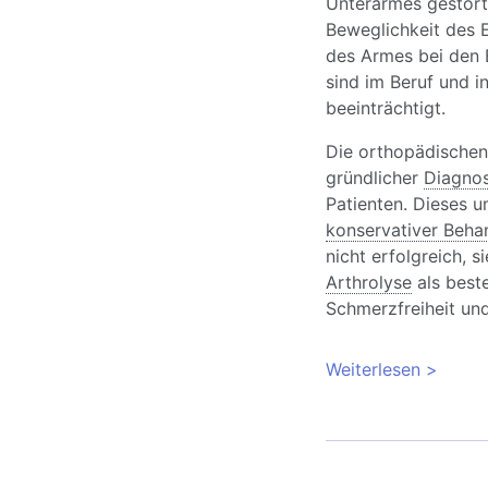
Unterarmes gestört 
Beweglichkeit des 
des Armes bei den B
sind im Beruf und in
beeinträchtigt.
Die orthopädischen 
gründlicher
Diagnos
Patienten. Dieses u
konservativer Beha
nicht erfolgreich, s
Arthrolyse
als best
Schmerzfreiheit und
Weiterlesen
über St
im Elle