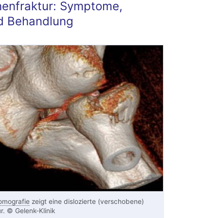
henfraktur: Symptome,
d Behandlung
omografie
zeigt eine dislozierte (verschobene)
ur. © Gelenk-Klinik