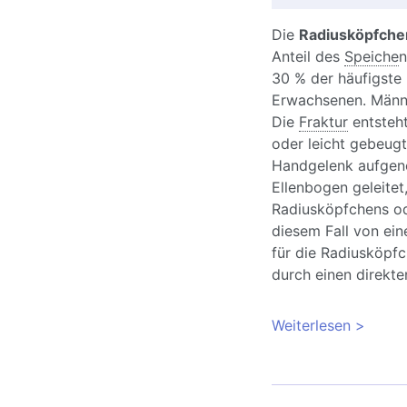
Die
Radiusköpfche
Anteil des
Speiche
n
30 % der häufigste
Erwachsenen. Männe
Die
Fraktur
entsteht
oder leicht gebeug
Handgelenk aufgen
Ellenbogen geleitet
Radiusköpfchens ode
diesem Fall von ein
für die Radiusköpfc
durch einen direkte
Weiterlesen
über Ra
Behandl