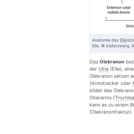
Anatomie des
Elle
nbo
Elle. © bilderzwerg,
Das
Olekranon
bez
der
Ulna
(Elle), ei
Olekranon setzen w
(Armstrecker oder
bildet das Olekran
Oberarms (
Trochle
kann es zu einem 
(Olekranonfraktur).