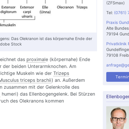
(ZFSmax)
Tel:
(0761) 
Praxis Gund
Alte Bundes
79194 Gund
gens: Das Olekranon ist das körpernahe Ende der
Privatklinik 
 Adobe Stock
Gundelfinge
79108 Freib
eichnet das
proximal
e (körpernahe) Ende
anfrage@gel
ner der beiden Unterarmknochen. Am
ichtige Muskeln wie der
Trizeps
Termi
Musculus triceps brachii
) an. Außerdem
on zusammen mit der Gelenkrolle des
a
humeri) das Ellenbogengelenk. Bei Stürzen
Ellenbogen
Bruch des Olekranons kommen