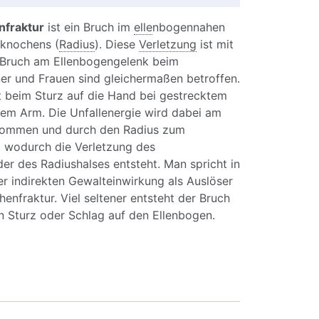
nfraktur
ist ein Bruch im
elle
nbogennahen
knochens (
Radius
). Diese
Verletzung
ist mit
 Bruch am Ellenbogengelenk beim
r und Frauen sind gleichermaßen betroffen.
 beim Sturz auf die Hand bei gestrecktem
tem Arm. Die Unfallenergie wird dabei am
ommen und durch den Radius zum
, wodurch die Verletzung des
r des Radiushalses entsteht. Man spricht in
er indirekten Gewalteinwirkung als Auslöser
henfraktur. Viel seltener entsteht der Bruch
n Sturz oder Schlag auf den Ellenbogen.
diusköpfchenfraktur: Symptome, Diagnose und
ung