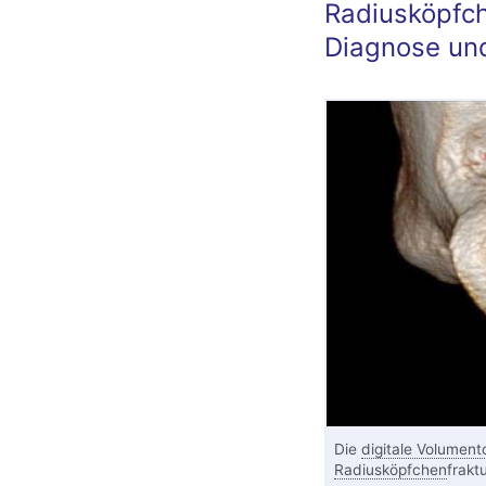
Radiusköpfc
Diagnose un
Die
digitale Volument
Radiusköpfchen
frakt