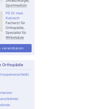
Unfallchirurgie,
Sportmedizin
PD Dr med.
Kubosch
Facharzt für
Orthopädie,
Spezialist für
Wirbelsäule
n vereinbaren
e Orthopädie
Knorpelverschleiß)
hmerzen
perurikämie)
ndrose