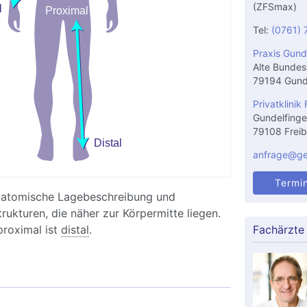
(ZFSmax)
Tel:
(0761) 
Praxis Gund
Alte Bundes
79194 Gund
Privatklinik 
Gundelfinge
79108 Freib
anfrage@gel
Termi
anatomische Lagebeschreibung und
rukturen, die näher zur Körpermitte liegen.
proximal ist
distal
.
Fachärzte