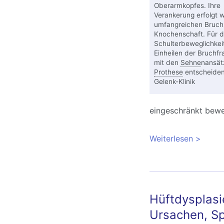
Oberarmkopfes. Ihre
Verankerung erfolgt 
umfangreichen Bruch
Knochenschaft. Für d
Schulterbeweglichkeit
Einheilen der Bruchf
mit den
Sehne
nansät
Prothese
entscheide
Gelenk-Klinik
eingeschränkt bew
Weiterlesen
über Hu
Hüftdysplasi
Ursachen, Sp