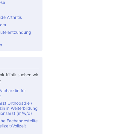
ose
e Arthritis
rom
utelentzündung
n
nk-Klinik suchen wir
:
achärztin für
e
rzt Orthopädie /
in in Weiterbildung
ionsarzt (m/w/d)
che Fachangestellte
ilzeit/Vollzeit