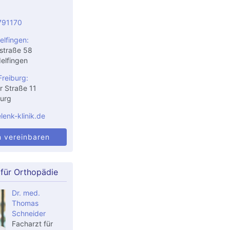
791170
elfingen:
straße 58
elfingen
Freiburg:
r Straße 11
urg
enk-klinik.de
n vereinbaren
 für Orthopädie
Dr. med.
Thomas
Schneider
Facharzt für