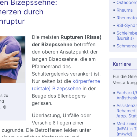
gen Bizepssehne:
Osteopor
merzen durch
Rheuma
Rheumatoid
nruptur
RSI-Synd
Schleimbe
Die meisten
Ruptur
en (Risse)
(Bursitis)
der Bizepssehne
betreffen
Schmerze
den oberen Ansatzpunkt der
langen Bizepssehne, die am
Karriere
Pfannenrand des
Schultergelenks verankert ist.
Für die Gele
Nur selten ist die
körperferne
Verstärkung
(distale) Bizepssehne
in der
Facharzt/F
Beuge des
Elle
nbogens
s zu
Anästhesi
nd
gerissen.
Assistenza
m. ©
Rehamediz
Überlastung, Unfälle oder
/app. Stat
Verschleiß
liegen einer
Medizinis
(MFA) in Te
zugrunde. Die Betroffenen leiden unter
(m/w/d)