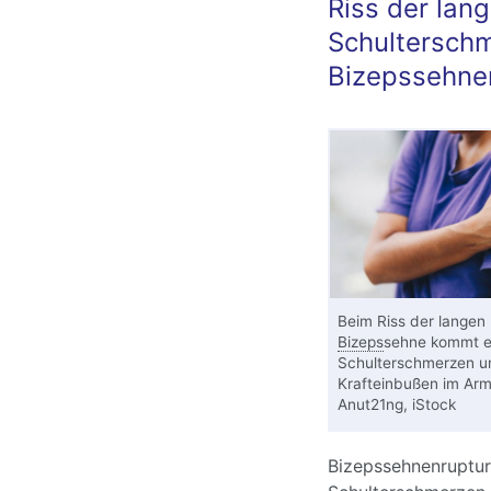
Riss der lan
Schultersch
Bizepssehne
Beim Riss der langen
Bizeps
sehne kommt e
Schulterschmerzen u
Krafteinbußen im Ar
Anut21ng, iStock
Bizepssehnenruptur 