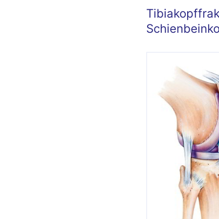
Tibiakopffra
Schienbeink