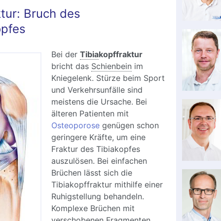
ktur: Bruch des
opfes
Bei der
Tibia
kopffraktur
bricht das
Schienbein
im
Kniegelenk. Stürze beim Sport
und Verkehrsunfälle sind
meistens die Ursache. Bei
älteren Patienten mit
Osteoporose
genügen schon
geringere Kräfte, um eine
Fraktur des Tibiakopfes
auszulösen. Bei einfachen
Brüchen lässt sich die
Tibiakopffraktur mithilfe einer
Ruhigstellung behandeln.
Komplexe Brüchen mit
verschobenen Fragmenten