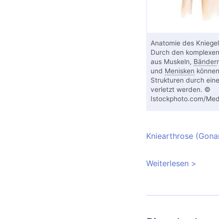
Anatomie des Kniegel
Durch den komplexen
aus Muskeln,
Bänder
und
Menisken
können 
Strukturen durch ein
verletzt werden. ©
Istockphoto.com/Medi
Kniearthrose (Gona
Weiterlesen
über Ti