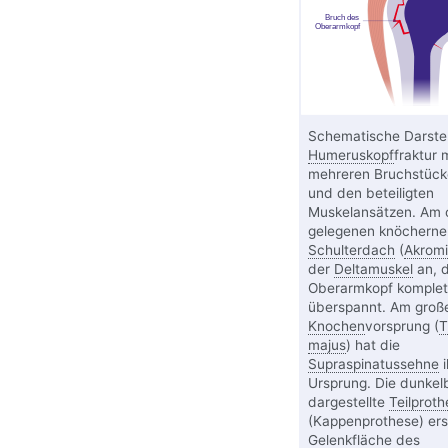
Schematische Darstel
Humeruskopf
fraktur 
mehreren Bruchstücke
und den beteiligten
Muskelansätzen. Am 
gelegenen knöcherne
Schulterdach
(
Akrom
der
Deltamuskel
an, 
Oberarmkopf komplet
überspannt. Am groß
Knochen
vorsprung (
T
majus
) hat die
Supraspinatussehne
i
Ursprung. Die dunkel
dargestellte
Teilproth
(Kappenprothese) ers
Gelenkfläche des