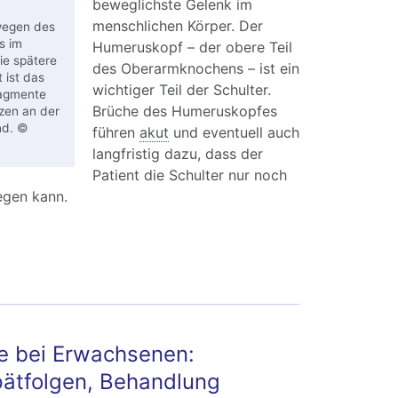
beweglichste Gelenk im
menschlichen Körper. Der
wegen des
s im
Humeruskopf – der obere Teil
ie spätere
des Oberarmknochens – ist ein
 ist das
wichtiger Teil der Schulter.
ragmente
Brüche des Humeruskopfes
zen an der
nd. ©
führen
akut
und eventuell auch
langfristig dazu, dass der
Patient die Schulter nur noch
egen kann.
meruskopffraktur: Bruch des Oberarmkopfes
e bei Erwachsenen:
ätfolgen, Behandlung