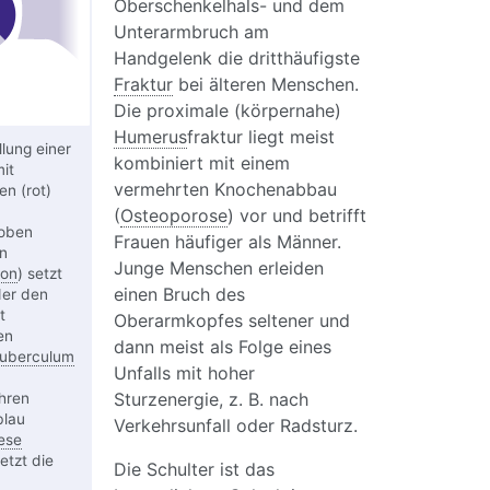
Oberschenkelhals- und dem
Unterarmbruch am
Handgelenk die dritthäufigste
Fraktur
bei älteren Menschen.
Die proximale (körpernahe)
Humerus
fraktur liegt meist
lung einer
kombiniert mit einem
mit
vermehrten Knochenabbau
n (rot)
(
Osteoporose
) vor und betrifft
oben
Frauen häufiger als Männer.
n
Junge Menschen erleiden
ion
) setzt
einen Bruch des
der den
t
Oberarmkopfes seltener und
en
dann meist als Folge eines
uberculum
Unfalls mit hoher
Sturzenergie, z. B. nach
hren
blau
Verkehrsunfall oder Radsturz.
ese
etzt die
Die Schulter ist das