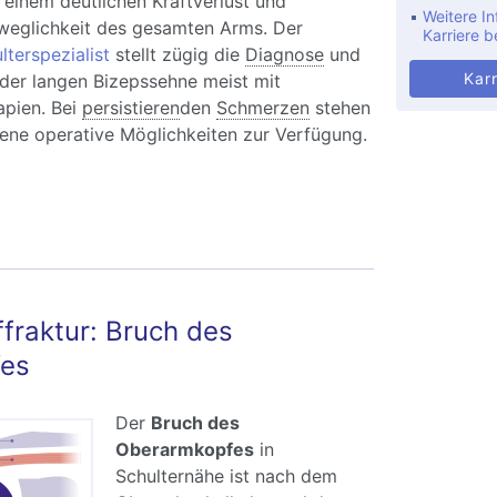
einem deutlichen Kraftverlust und
Weitere In
weglichkeit des gesamten Arms. Der
Karriere b
terspezialist
stellt zügig die
Diagnose
und
Karr
 der langen Bizepssehne meist mit
apien. Bei
persistieren
den
Schmerzen
stehen
ene operative Möglichkeiten zur Verfügung.
ss der langen Bizepssehne: Schulterschmerzen
izepssehnenruptur
raktur: Bruch des
es
Der
Bruch des
Oberarmkopfes
in
Schulternähe ist nach dem