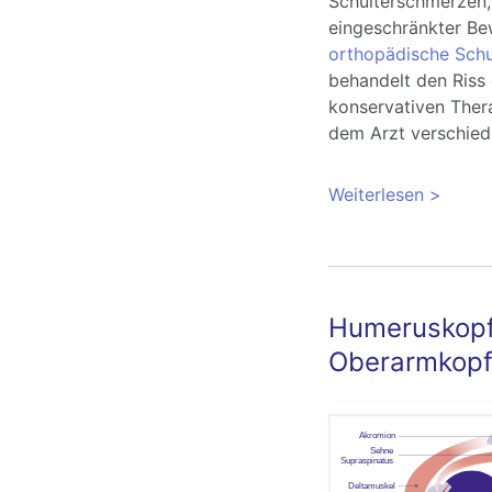
Schulterschmerzen, 
eingeschränkter Be
orthopädische Schul
behandelt den Riss
konservativen Ther
dem Arzt verschied
Weiterlesen
über Ri
durch B
Humeruskopff
Oberarmkopf