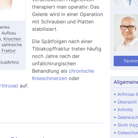
therapiert man operativ: Das
Gelenk wird in einer Operation
mit Schrauben und Platten
enks:
stabilisiert.
 Aufbau
n,
Knochen
Die Spätfolgen nach einer
zahlreiche
Tibiakopffraktur treten häufig
e
Fraktur
noch Jahre nach der
Termi
calArtInc
unfallchirurgischen
Behandlung als
chronische
Knieschmerzen
oder
Allgemein
rthrose)
auf.
Arthrose (
Übersicht
biakopffraktur: Bruch des Schienbeinkopfes
Arthritis
Gelenksc
Gicht (Hy
Osteocho