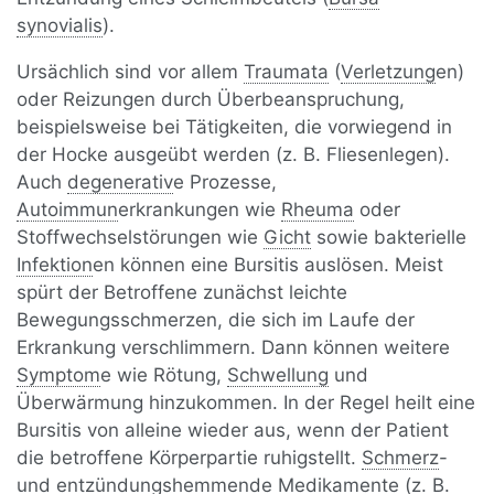
synovialis
).
Ursächlich sind vor allem
Traumata
(
Verletzung
en)
oder Reizungen durch Überbeanspruchung,
beispielsweise bei Tätigkeiten, die vorwiegend in
der Hocke ausgeübt werden (z. B. Fliesenlegen).
Auch
degenerativ
e Prozesse,
Autoimmun
erkrankungen wie
Rheuma
oder
Stoffwechselstörungen wie
Gicht
sowie bakterielle
Infektion
en können eine Bursitis auslösen. Meist
spürt der Betroffene zunächst leichte
Bewegungsschmerzen, die sich im Laufe der
Erkrankung verschlimmern. Dann können weitere
Symptom
e wie Rötung,
Schwellung
und
Überwärmung hinzukommen. In der Regel heilt eine
Bursitis von alleine wieder aus, wenn der Patient
die betroffene Körperpartie ruhigstellt.
Schmerz
-
und entzündungshemmende Medikamente (z. B.