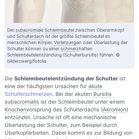
Der
subacromial
e
Schleimbeutel
zwischen Oberarmkopf
und
Schulterdach
ist der größte Schleimbeutel im
menschlichen Körper.
Verletzung
en oder Überlastung der
Schulter können zu einer
schmerz
haften
Schleimbeutelentzündung (Schulterbursitis) führen. ©
bilderzwerg/fotolia
Die
Schleimbeutelentzündung der Schulter
ist
eine der häufigsten Ursachen für
akute
Schulterschmerzen
. Bei der akuten
Bursitis
subacromialis
ist der Schleimbeutel unter einem
Knochen
vorsprung des Schulterdachs (
Akromion
)
entzündet. Ursache ist oft eine mechanische
Überlastung der Schulter, zum Beispiel durch
Überkopfarbeiten. Dabei kommt es zur Bildung von