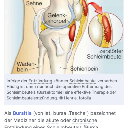
Infolge der
Entzündung
können
Schleimbeutel
vernarben.
Häufig ist dann nur noch die operative Entfernung des
Schleimbeutels (
Bursektomie
) eine effektive Therapie der
Schleimbeutelentzündung. © Henrie, fotolia
Als
Bursitis
(von lat.
bursa
„Tasche“) bezeichnet
der Mediziner die
akute
oder
chronisch
e
Entzündung eines Schleimbeutels (
Bursa