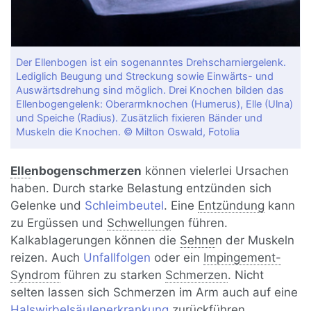
Der Ellenbogen ist ein sogenanntes Drehscharniergelenk.
Lediglich Beugung und Streckung sowie Einwärts- und
Auswärtsdrehung sind möglich. Drei Knochen bilden das
Ellenbogengelenk: Oberarmknochen (Humerus), Elle (Ulna)
und Speiche (Radius). Zusätzlich fixieren Bänder und
Muskeln die Knochen. © Milton Oswald, Fotolia
Elle
nbogenschmerzen
können vielerlei Ursachen
haben. Durch starke Belastung entzünden sich
Gelenke und
Schleimbeutel
. Eine
Entzündung
kann
zu Ergüssen und
Schwellung
en führen.
Kalkablagerungen können die
Sehne
n der Muskeln
reizen. Auch
Unfallfolgen
oder ein
Impingement-
Syndrom
führen zu starken
Schmerzen
. Nicht
selten lassen sich Schmerzen im Arm auch auf eine
Halswirbelsäulenerkrankung
zurückführen.