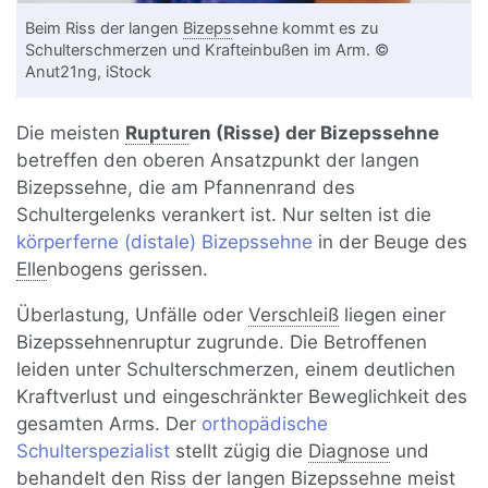
Beim Riss der langen
Bizeps
sehne kommt es zu
Schulterschmerzen und Krafteinbußen im Arm. ©
Anut21ng, iStock
Die meisten
Ruptur
en (Risse) der Bizepssehne
betreffen den oberen Ansatzpunkt der langen
Bizepssehne, die am Pfannenrand des
Schultergelenks verankert ist. Nur selten ist die
körperferne (distale) Bizepssehne
in der Beuge des
Elle
nbogens gerissen.
Überlastung, Unfälle oder
Verschleiß
liegen einer
Bizepssehnenruptur zugrunde. Die Betroffenen
leiden unter Schulterschmerzen, einem deutlichen
Kraftverlust und eingeschränkter Beweglichkeit des
gesamten Arms. Der
orthopädische
Schulterspezialist
stellt zügig die
Diagnose
und
behandelt den Riss der langen Bizepssehne meist