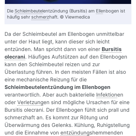
Die
Schleimbeutel
entzündung (Bursitis) am
Elle
nbogen ist
häufig sehr
schmerz
haft. © Viewmedica
Da der Schleimbeutel am Ellenbogen unmittelbar
unter der Haut liegt, kann dieser sich leicht
entzünden. Man spricht dann von einer
Bursitis
olecrani
. Häufiges Aufstützen auf den Ellenbogen
kann den Schleimbeutel reizen und zur
Überlastung führen. In den meisten Fällen ist also
eine mechanische Reizung für die
Schleimbeutelentzündung im Ellenbogen
verantwortlich. Aber auch bakterielle
Infektion
en
oder
Verletzung
en sind mögliche Ursachen für eine
Bursitis olecrani. Der Ellenbogen fühlt sich prall und
schmerzhaft an. Es kommt zur Rötung und
Überwärmung des Gelenks. Kühlung, Ruhigstellung
und die Einnahme von
entzündung
shemmenden