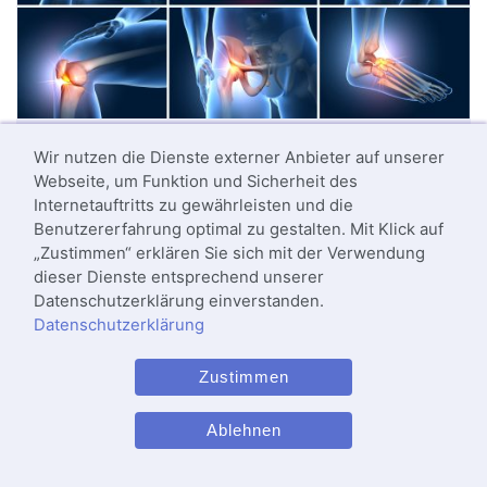
Arthritis
kann in jedem Gelenk vorkommen. Bei manchen
Wir nutzen die Dienste externer Anbieter auf unserer
Betroffenen sind eher die Hände, bei anderen die Knie, die
Webseite, um Funktion und Sicherheit des
Schultern, der Rücken, die Hüfte oder die Füße betroffen.
Internetauftritts zu gewährleisten und die
© Axel Kock, stock.adobe.com
Benutzererfahrung optimal zu gestalten. Mit Klick auf
„Zustimmen“ erklären Sie sich mit der Verwendung
Arthritis
ist die
Entzündung
eines Gelenks, wobei
dieser Dienste entsprechend unserer
vom Kiefer bis zur kleinen Zehe jedes Gelenk im
Datenschutzerklärung einverstanden.
Körper betroffen sein kann. Sie geht in der Regel
Datenschutzerklärung
mit
Schmerzen
, Überwärmung, Rötung und
Schwellung
einher. Je nach Ursache sind diese
Zustimmen
Anzeichen unterschiedlich stark ausgeprägt.
Ablehnen
Die Arthritis ist eine entzündliche
Gelenkerkrankung, die zur Schädigung der