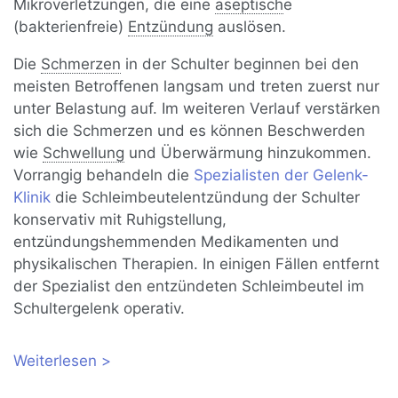
Mikroverletzungen, die eine
aseptisch
e
(bakterienfreie)
Entzündung
auslösen.
Die
Schmerzen
in der Schulter beginnen bei den
meisten Betroffenen langsam und treten zuerst nur
unter Belastung auf. Im weiteren Verlauf verstärken
sich die Schmerzen und es können Beschwerden
wie
Schwellung
und Überwärmung hinzukommen.
Vorrangig behandeln die
Spezialisten der Gelenk-
Klinik
die Schleimbeutelentzündung der Schulter
konservativ mit Ruhigstellung,
entzündungshemmenden Medikamenten und
physikalischen Therapien. In einigen Fällen entfernt
der Spezialist den entzündeten Schleimbeutel im
Schultergelenk operativ.
Weiterlesen
über Schleimbeutelentzündung der
Schulter (Bursitis subacromialis):