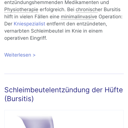
entzündungshemmenden Medikamenten und
Physiotherapie
erfolgreich. Bei
chronisch
er Bursitis
hilft in vielen Fällen eine
minimalinvasiv
e Operation:
Der
Kniespezialist
entfernt den entzündeten,
vernarbten Schleimbeutel im Knie in einem
operativen Eingriff.
Weiterlesen
über Schleimbeutelentzündung
(Bursitis) im Knie: Ursachen, Diagnose,
Übungen und Behandlung
Schleimbeutelentzündung der Hüfte
(Bursitis)