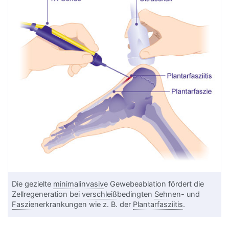
Die gezielte
minimalinvasiv
e Gewebeablation fördert die
Zellregeneration bei
verschleiß
bedingten
Sehne
n- und
Faszie
nerkrankungen wie z. B. der
Plantarfasziitis
.