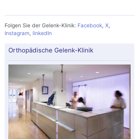
künstliches Kniegelenk bei Kniearthrose
Folgen Sie der Gelenk-Klinik:
Facebook
,
X
,
Instagram
,
linkedIn
Orthopädische Gelenk-Klinik