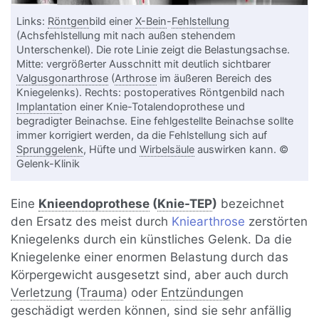
Links:
Röntgen
bild einer
X-Bein
-
Fehlstellung
(Achsfehlstellung mit nach außen stehendem
Unterschenkel). Die rote Linie zeigt die Belastungsachse.
Mitte: vergrößerter Ausschnitt mit deutlich sichtbarer
Valgusgonarthrose
(
Arthrose
im äußeren Bereich des
Kniegelenks). Rechts: postoperatives Röntgenbild nach
Implantat
ion einer Knie-Totalendoprothese und
begradigter Beinachse. Eine fehlgestellte Beinachse sollte
immer korrigiert werden, da die Fehlstellung sich auf
Sprunggelenk
, Hüfte und
Wirbelsäule
auswirken kann. ©
Gelenk-Klinik
Eine
Knieendoprothese
(
Knie-TEP
)
bezeichnet
den Ersatz des meist durch
Kniearthrose
zerstörten
Kniegelenks durch ein künstliches Gelenk. Da die
Kniegelenke einer enormen Belastung durch das
Körpergewicht ausgesetzt sind, aber auch durch
Verletzung
(
Trauma
) oder
Entzündung
en
geschädigt werden können, sind sie sehr anfällig