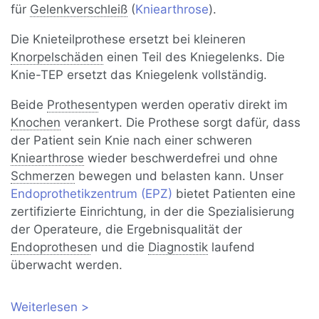
für
Gelenkverschleiß
(
Kniearthrose
).
Die Knieteilprothese ersetzt bei kleineren
Knorpelschäden
einen Teil des Kniegelenks. Die
Knie-TEP ersetzt das Kniegelenk vollständig.
Beide
Prothese
ntypen werden operativ direkt im
Knochen
verankert. Die Prothese sorgt dafür, dass
der Patient sein Knie nach einer schweren
Kniearthrose
wieder beschwerdefrei und ohne
Schmerzen
bewegen und belasten kann. Unser
Endoprothetikzentrum (EPZ)
bietet Patienten eine
zertifizierte Einrichtung, in der die Spezialisierung
der Operateure, die Ergebnisqualität der
Endoprothese
n und die
Diagnostik
laufend
überwacht werden.
Weiterlesen
über Knieendoprothese (Knie-TEP):