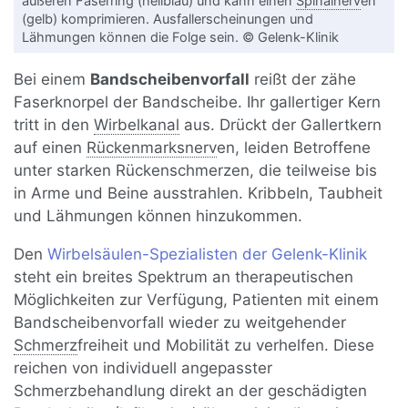
äußeren Faserring (hellblau) und kann einen
Spinalnerv
en
(gelb) komprimieren. Ausfallerscheinungen und
Lähmungen können die Folge sein. © Gelenk-Klinik
Bei einem
Bandscheibenvorfall
reißt der zähe
Faserknorpel der Bandscheibe. Ihr gallertiger Kern
tritt in den
Wirbelkanal
aus. Drückt der Gallertkern
auf einen
Rückenmarksnerv
en, leiden Betroffene
unter starken Rückenschmerzen, die teilweise bis
in Arme und Beine ausstrahlen. Kribbeln, Taubheit
und Lähmungen können hinzukommen.
Den
Wirbelsäulen-Spezialisten der Gelenk-Klinik
steht ein breites Spektrum an therapeutischen
Möglichkeiten zur Verfügung, Patienten mit einem
Bandscheibenvorfall wieder zu weitgehender
Schmerz
freiheit und Mobilität zu verhelfen. Diese
reichen von individuell angepasster
Schmerzbehandlung direkt an der geschädigten