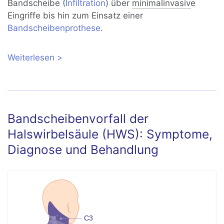
Bandscheibe (
Infiltration
) über
minimalinvasiv
e
Eingriffe bis hin zum Einsatz einer
Bandscheibenprothese
.
Weiterlesen
über Bandscheibenvorfall: Wie erkennt
und behandelt der Spezialist den
Diskusprolaps?
Bandscheibenvorfall der
Halswirbelsäule (HWS): Symptome,
Diagnose und Behandlung