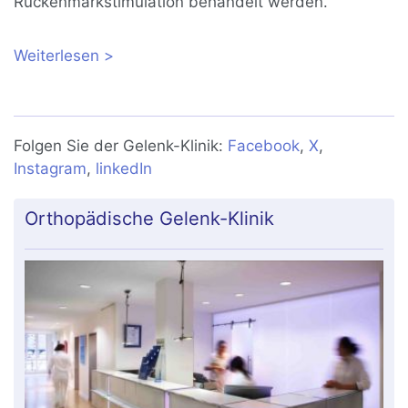
Rückenmarkstimulation behandelt werden.
Weiterlesen
über Neuromodulation mit dem
Schmerzschrittmacher gegen
Rückenschmerzen und Beinschmerzen
Folgen Sie der Gelenk-Klinik:
Facebook
,
X
,
Instagram
,
linkedIn
Orthopädische Gelenk-Klinik