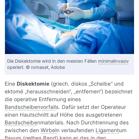
Die Diskektomie wird in den meisten Fällen
minimalinvasiv
operiert. © romaset, Adobe
Eine
Diskektomie
(griech. diskos „Scheibe“ und
ektomé „herausschneiden“, „entfernen“) bezeichnet
die operative Entfernung eines
Bandscheibenvorfall
s. Dafür setzt der Operateur
einen Hautschnitt auf Höhe des ausgetretenen
Bandscheibe
nmaterials. Nach Durchtrennung des
zwischen den
Wirbel
n verlaufenden
Ligament
um
flavum (gelbes
Band
) kann er das in den