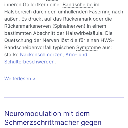
inneren Gallertkern einer
Bandscheibe
im
Halsbereich durch den umhüllenden Faserring nach
außen. Es drückt auf das
Rückenmark
oder die
Rückenmarksnerv
en (Spinalnerven) in einem
bestimmten Abschnitt der Halswirbelsäule. Die
Quetschung der Nerven löst die für einen HWS-
Bandscheibenvorfall typischen
Symptom
e aus:
starke
Nackenschmerzen, Arm- und
Schulterbeschwerden
.
Weiterlesen
über Bandscheibenvorfall der
Halswirbelsäule (HWS): Symptome,
Diagnose und Behandlung
Neuromodulation mit dem
Schmerzschrittmacher gegen