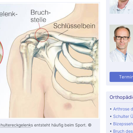
Termi
Orthopädi
Arthrose d
Schulter Ü
Bizepsseh
hultereckgelenk
s entsteht häufig beim Sport. ©
Bruch de