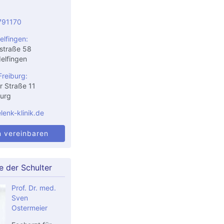
791170
elfingen:
straße 58
elfingen
Freiburg:
r Straße 11
urg
enk-klinik.de
n vereinbaren
e der Schulter
Prof. Dr. med.
Sven
Ostermeier