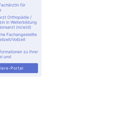
achärztin für
e
rzt Orthopädie /
in in Weiterbildung
ionsarzt (m/w/d)
che Fachangestellte
ilzeit/Vollzeit
formationen zu Ihrer
ei uns!
iere-Portal