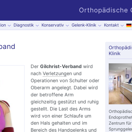
Orthopädische G
ion
Diagnostik
Konservativ
Gelenk-Klinik
Kontakt
rband
Orthopädi
Klinik
Der
Gilchrist-Verband
wird
nach
Verletzung
en und
Operationen von Schulter oder
Oberarm angelegt. Dabei wird
der betroffene Arm
gleichzeitig gestützt und ruhig
gestellt. Die Last des Arms
Orthopädisc
wird von einer Schlaufe um
Endoprothet
den Hals gehalten und im
Zentrum für
Sprunggelen
Bereich des Handgelenks und