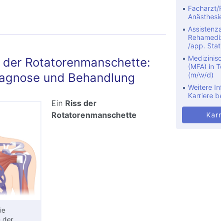
hultereckgelenksprengung: Diagnose und
Facharzt/F
ung der AC-Gelenksprengung
Anästhesi
Assistenza
Rehamediz
/app. Stat
Medizinis
) der Rotatorenmanschette:
(MFA) in Te
iagnose und Behandlung
(m/w/d)
Weitere In
Karriere b
Ein
Riss der
Rotatorenmanschette
Karr
ie
e
der