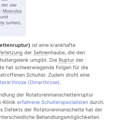
 der vier
d:
Musculus
 und
is
(unten).
ettenruptur)
ist eine krankhafte
erletzung
der
Sehne
nhaube, die den
ultergelenk umgibt. Die
Ruptur
der
e hat schwerwiegende Folgen für die
etroffenen Schulter. Zudem droht eine
terarthrose (Omarthrose)
.
dlung der Rotatorenmanschettenruptur
k-Klinik
erfahrene Schulterspezialisten
durch.
s Defekts der Rotatorenmanschette hat der
unterschiedliche Behandlungsmöglichkeiten.
ss (Ruptur) der Rotatorenmanschette: Ursachen,