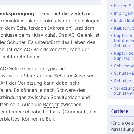
Frozen Sh
lenksprengung
bezeichnet die Verletzung
Impingeme
romioklavikulargelenk
), also der gelenkigen
Instabilitä
hen dem
Schulterdach
(
Akromion
) und dem
Kalkschult
chlüsselbein
s (
Klavikula
). Das AC-Gelenk ist
Ruptur de
Rotatoren
er Schulter. Es unterstützt das Heben des
Schulter
. Ist das AC-Gelenk verletzt, kann der
Ruptur de
 nicht mehr heben.
Supraspin
Schleimbe
AC-Gelenks ist eine typische
Schulter-
st ist ein Sturz auf die Schulter Auslöser
Schulters
 Art der Verletzung kann dabei sehr
Verletzun
fallen. Es können je nach Schwere des
Schultere
erbindungen zwischen Schulterdach und
ffen sein. Auch die
Bänder
zwischen
Karriere
 dem
Rabenschnabelfortsatz
(
Coracoid
), ein
erblatt
es, können reißen.
Für die Gele
Verstärkung