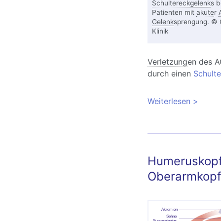
Schultereckgelenk
s b
Patienten mit
akute
r
Gelenk
sprengung. © 
Klinik
Verletzung
en des A
durch einen
Schulte
Weiterlesen
über Op
Gelenks
Humeruskopff
Oberarmkopf