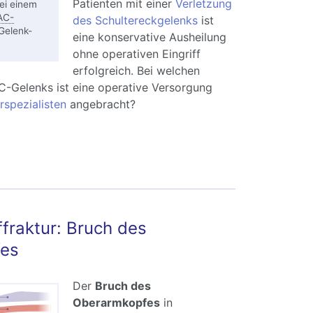
Patienten mit einer
Verletzung
ei einem
AC-
des Schultereckgelenks
ist
Gelenk-
eine konservative Ausheilung
ohne operativen Eingriff
erfolgreich. Bei welchen
C-Gelenks ist eine operative Versorgung
rspezialisten
angebracht?
eration der AC-Gelenkverletzung und AC-
prengung
raktur: Bruch des
es
Der
Bruch des
Oberarmkopfes
in