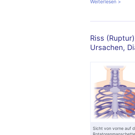
Weiterlesen
über Sc
Behandl
Riss (Ruptur
Ursachen, D
Sicht von vorne auf d
Rotatorenmanschett