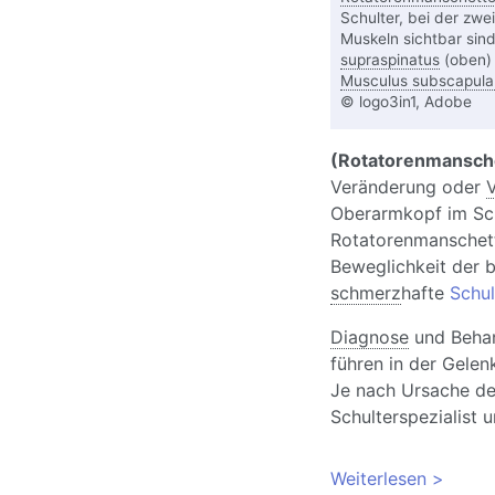
Schulter, bei der zwei
Muskeln sichtbar sin
supraspinatus
(oben)
Musculus subscapular
© logo3in1, Adobe
(Rotatorenmansch
Veränderung oder
V
Oberarmkopf im Sch
Rotatorenmanschett
Beweglichkeit der b
schmerz
hafte
Schul
Diagnose
und Behan
führen in der Gelen
Je nach Ursache de
Schulterspezialist 
Weiterlesen
über Ri