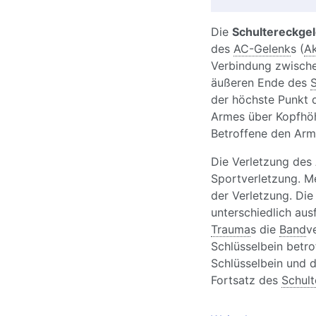
Die
Schultereckge
des
AC-Gelenk
s (
Ak
Verbindung zwisc
äußeren Ende des
S
der höchste Punkt d
Armes über Kopfhöhe
Betroffene den Arm
Die Verletzung des 
Sportverletzung. Mei
der Verletzung. Die
unterschiedlich aus
Trauma
s die
Band
v
Schlüsselbein betro
Schlüsselbein und
Fortsatz des
Schult