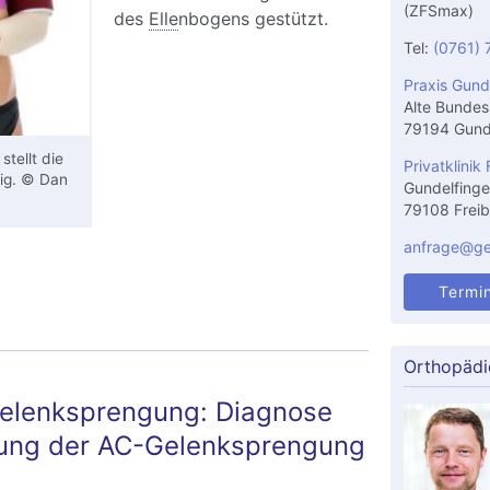
(ZFSmax)
des
Elle
nbogens gestützt.
Tel:
(0761) 
Praxis Gund
Alte Bundes
79194 Gund
stellt die
Privatklinik 
hig. © Dan
Gundelfinge
79108 Freib
anfrage@gel
Termi
Orthopädi
gelenksprengung: Diagnose
ung der AC-Gelenksprengung