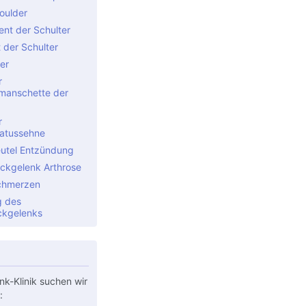
oulder
nt der Schulter
t der Schulter
er
r
manschette der
r
atussehne
utel Entzündung
Eckgelenk Arthrose
chmerzen
g des
ckgelenks
nk-Klinik suchen wir
: