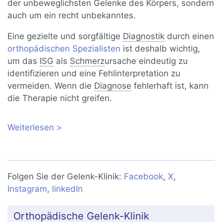
der unbeweglichsten Gelenke des Körpers, sondern
auch um ein recht unbekanntes.
Eine gezielte und sorgfältige
Diagnostik
durch einen
orthopädischen Spezialisten
ist deshalb wichtig,
um das
ISG
als
Schmerz
ursache eindeutig zu
identifizieren und eine Fehlinterpretation zu
vermeiden. Wenn die
Diagnose
fehlerhaft ist, kann
die Therapie nicht greifen.
Weiterlesen
über ISG-Syndrom: Schmerzen im
Iliosakralgelenk
Folgen Sie der Gelenk-Klinik:
Facebook
,
X
,
Instagram
,
linkedIn
Orthopädische Gelenk-Klinik