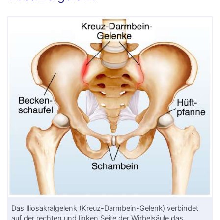
Das
Iliosakralgelenk
(
Kreuz-Darmbein-Gelenk
) verbindet
auf der rechten und linken Seite der
Wirbelsäule
das