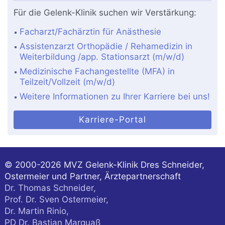
Für die Gelenk-Klinik suchen wir Verstärkung:
Facharzt/Fachärztin für Anästhesie
Assistenzarzt Orthopädie / Rehamedizin in
Weiterbildung /app. Stationsarzt (m/w/d)
Medizinische Fachangestellte (MFA) in
Teilzeit/Vollzeit (m/w/d)
Weitere Informationen zu Ihrer Karriere bei uns!
Karriere-Portal
© 2000-2026
MVZ Gelenk-Klinik Dres Schneider,
Ostermeier und Partner, Ärztepartnerschaft
Dr. Thomas Schneider,
Prof. Dr. Sven Ostermeier,
Dr. Martin Rinio,
PD Dr. Bastian Marquaß