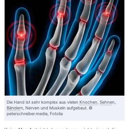
Die Hand ist sehr komplex aus vielen
Knochen
,
Sehne
n,
Bänder
n, Nerven und Muskeln aufgebaut. ©
peterschreiber.media, Fotolia