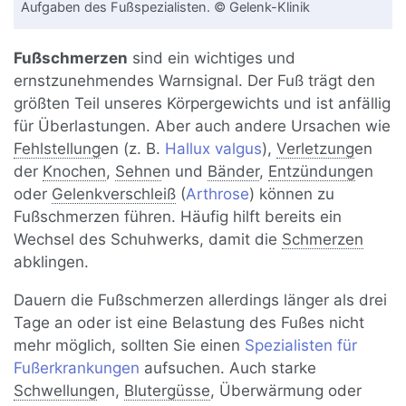
Aufgaben des Fußspezialisten. © Gelenk-Klinik
Fußschmerzen
sind ein wichtiges und
ernstzunehmendes Warnsignal. Der Fuß trägt den
größten Teil unseres Körpergewichts und ist anfällig
für Überlastungen. Aber auch andere Ursachen wie
Fehlstellung
en (z. B.
Hallux valgus
),
Verletzung
en
der
Knochen
,
Sehne
n und
Bänder
,
Entzündung
en
oder
Gelenkverschleiß
(
Arthrose
) können zu
Fußschmerzen führen. Häufig hilft bereits ein
Wechsel des Schuhwerks, damit die
Schmerzen
abklingen.
Dauern die Fußschmerzen allerdings länger als drei
Tage an oder ist eine Belastung des Fußes nicht
mehr möglich, sollten Sie einen
Spezialisten für
Fußerkrankungen
aufsuchen. Auch starke
Schwellung
en,
Blutergüsse
, Überwärmung oder