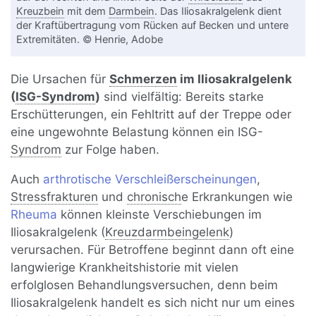
Kreuzbein
mit dem
Darmbein
. Das Iliosakralgelenk dient
der Kraftübertragung vom Rücken auf Becken und untere
Extremitäten. © Henrie, Adobe
Die Ursachen für
Schmerzen
im Iliosakralgelenk
(
ISG-Syndrom
)
sind vielfältig: Bereits starke
Erschütterungen, ein Fehltritt auf der Treppe oder
eine ungewohnte Belastung können ein ISG-
Syndrom
zur Folge haben.
Auch
arthrotische Verschleißerscheinungen
,
Stressfrakturen
und
chronisch
e Erkrankungen wie
Rheuma
können kleinste Verschiebungen im
Iliosakralgelenk (
Kreuzdarmbeingelenk
)
verursachen. Für Betroffene beginnt dann oft eine
langwierige Krankheitshistorie mit vielen
erfolglosen Behandlungsversuchen, denn beim
Iliosakralgelenk handelt es sich nicht nur um eines