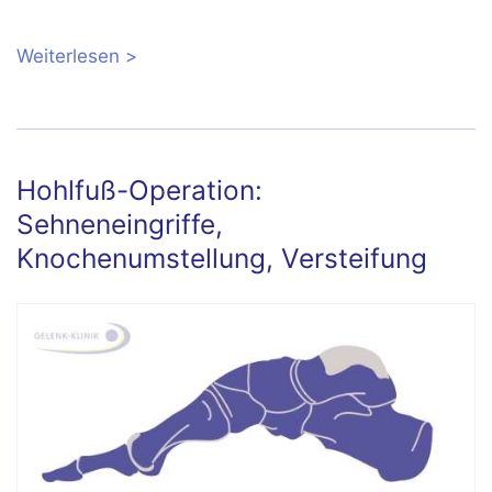
Weiterlesen
über Hohlfuß (Pes excavatus):
Symptome, Diagnose, konservative
Therapie
Hohlfuß-Operation:
Sehneneingriffe,
Knochenumstellung, Versteifung