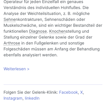
Operateur für jeden Einzelfall ein genaues
Verständnis des individuellen Hohlfußes. Die
Analyse der Weichteilsituation, z. B. mögliche
Sehne
nkontrakturen, Sehnenschäden oder
Muskelschwäche, sind ein wichtiger Bestandteil der
funktionellen
Diagnose
.
Knochen
stellung und
Stellung einzelner Gelenke sowie der Grad der
Arthrose
in den Fußgelenken und sonstige
Folgeschäden müssen am Anfang der Behandlung
ebenfalls analysiert werden.
Weiterlesen
über Hohlfuß-Operation:
Sehneneingriffe, Knochenumstellung,
Versteifung
Folgen Sie der Gelenk-Klinik:
Facebook
,
X
,
Instagram
,
linkedIn