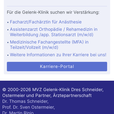
Für die Gelenk-Klinik suchen wir Verstärkung:
Facharzt/Fachärztin für Anästhesie
Assistenzarzt Orthopädie / Rehamedizin in
Weiterbildung /app. Stationsarzt (m/w/d)
Medizinische Fachangestellte (MFA) in
Teilzeit/Vollzeit (m/w/d)
Weitere Informationen zu Ihrer Karriere bei uns!
Karriere-Portal
© 2000-2026
MVZ Gelenk-Klinik Dres Schneider,
Ostermeier und Partner, Ärztepartnerschaft
Dr. Thomas Schneider,
Prof. Dr. Sven Ostermeier,
Dr. Martin Rinio,