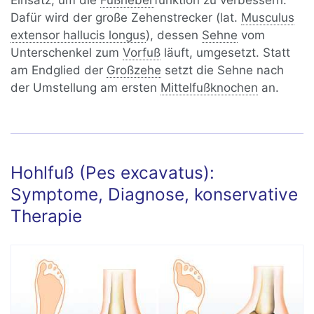
Einsatz, um die
Fußheber
funktion zu verbessern.
Dafür wird der große Zehenstrecker (lat.
Musculus
extensor hallucis longus
), dessen
Sehne
vom
Unterschenkel zum
Vorfuß
läuft, umgesetzt. Statt
am Endglied der
Großzehe
setzt die Sehne nach
der Umstellung am ersten
Mittelfußknochen
an.
Hohlfuß (Pes excavatus):
Symptome, Diagnose, konservative
Therapie