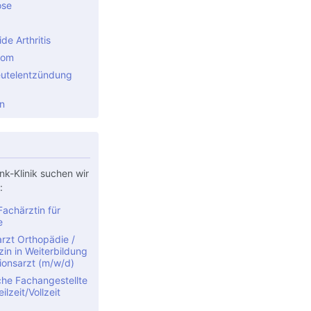
ose
e Arthritis
rom
utelentzündung
n
nk-Klinik suchen wir
:
achärztin für
e
rzt Orthopädie /
in in Weiterbildung
ionsarzt (m/w/d)
che Fachangestellte
ilzeit/Vollzeit