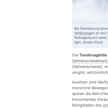
Bei Überlastung könn
Verletzung
en an den
Reibegeräusch weist 
light, Adobe Stock
Die
Tendovaginitis
Sehnenscheidenent
(Sehnenscheide), w
umgibt, entzündlich
Auslöser sind häuf
monotone Bewegungs
spüren die Betroffe
knirschendes Geräu
Ruhigstellen des
sc