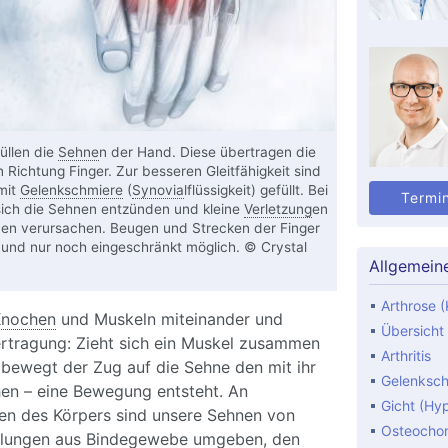
üllen die
Sehne
n der Hand. Diese übertragen die
 Richtung Finger. Zur besseren Gleitfähigkeit sind
mit
Gelenkschmiere
(
Synovia
lflüssigkeit) gefüllt. Bei
Termi
ich die Sehnen entzünden und kleine
Verletzung
en
en verursachen. Beugen und Strecken der Finger
 und nur noch eingeschränkt möglich. © Crystal
Allgemein
Arthrose (
nochen
und Muskeln miteinander und
Übersicht
ertragung: Zieht sich ein Muskel zusammen
Arthritis
 bewegt der Zug auf die Sehne den mit ihr
Gelenksc
n – eine Bewegung entsteht. An
Gicht (Hy
len des Körpers sind unsere Sehnen von
Osteocho
lungen aus Bindegewebe umgeben, den