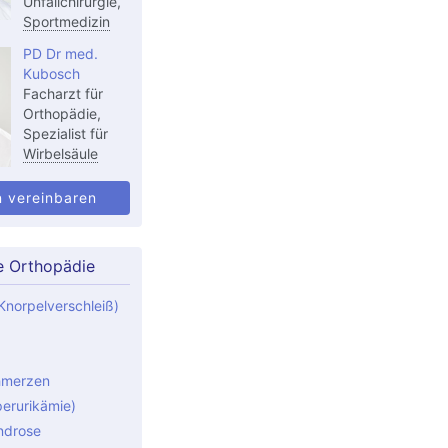
Unfallchirurgie,
Sportmedizin
PD Dr med.
Kubosch
Facharzt für
Orthopädie,
Spezialist für
Wirbelsäule
n vereinbaren
e Orthopädie
Knorpelverschleiß)
hmerzen
perurikämie)
ndrose