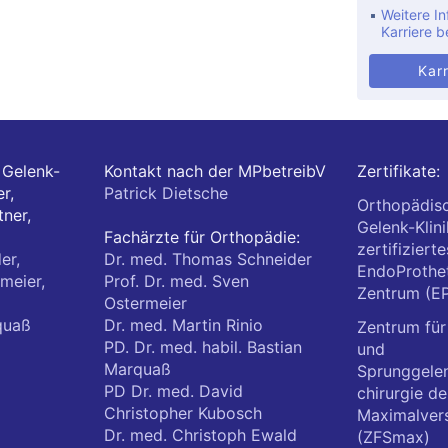
Weitere In
Karriere b
Karr
Gelenk-
Kontakt nach der MPbetreibV
Zertifikate:
r,
Patrick Dietsche
Orthopädis
ner,
Gelenk-Klini
Fachärzte für Orthopädie:
zertifizierte
er,
Dr. med. Thomas Schneider
EndoProthet
meier,
Prof. Dr. med. Sven
Zentrum (E
Ostermeier
quaß
Dr. med. Martin Rinio
Zentrum für
PD. Dr. med. habil. Bastian
und
Marquaß
Sprunggele
PD Dr. med. David
chirurgie de
Christopher Kubosch
Maximalver
Dr. med. Christoph Ewald
(ZFSmax)