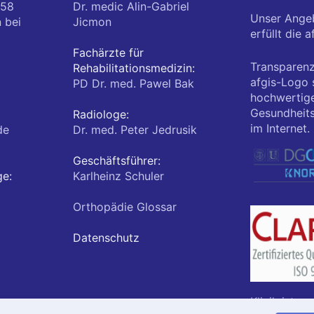
 58
Dr. medic Alin-Gabriel
Unser Ange
n
bei
Jicmon
erfüllt die a
Fachärzte für
Transparenz
Rehabilitationsmedizin:
afgis-Logo s
PD Dr. med. Pawel Bak
hochwertig
Gesundheits
Radiologe:
im Internet.
de
Dr. med. Peter Jedrusik
Geschäftsführer:
ge:
Karlheinz Schuler
Orthopädie Glossar
Datenschutz
Klinik ist ze