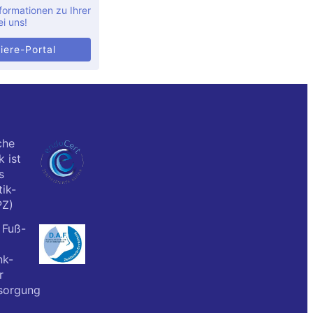
formationen zu Ihrer
ei uns!
iere-Portal
che
k ist
s
ik-
PZ)
 Fuß-
nk-
r
sorgung