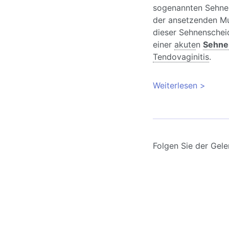
sogenannten Sehne
der ansetzenden Mu
dieser Sehnenscheid
einer
akute
n
Sehne
Tendovaginitis
.
Weiterlesen
über Se
Symptom
Folgen Sie der Gele