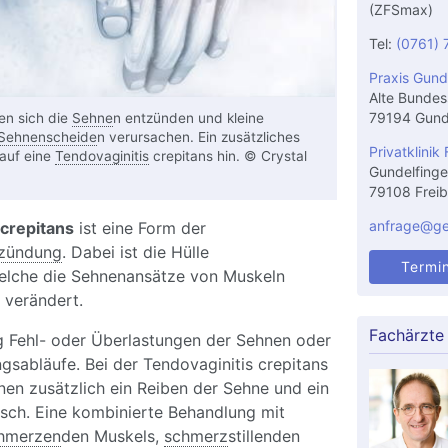
(ZFSmax)
Tel:
(0761) 
Praxis Gund
Alte Bundes
79194 Gund
en sich die
Sehne
n entzünden und kleine
Sehnenscheide
n verursachen. Ein zusätzliches
Privatklinik 
auf eine
Tendovaginitis
crepitans hin. © Crystal
Gundelfinge
79108 Freib
anfrage@gel
 crepitans
ist eine Form der
zündung
. Dabei ist die Hülle
Termi
elche die Sehnenansätze von Muskeln
 verändert.
Fachärzte
ig Fehl- oder Überlastungen der Sehnen oder
abläufe. Bei der Tendovaginitis crepitans
nen zusätzlich ein Reiben der Sehne und ein
sch. Eine kombinierte Behandlung mit
hmerzen
den Muskels,
schmerz
stillenden