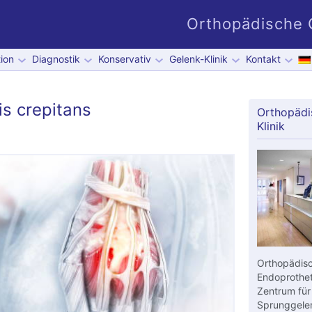
Orthopädische G
ion
Diagnostik
Konservativ
Gelenk-Klinik
Kontakt
is crepitans
Orthopädi
Klinik
Orthopädisc
Endoprothet
Zentrum für
Sprunggelen