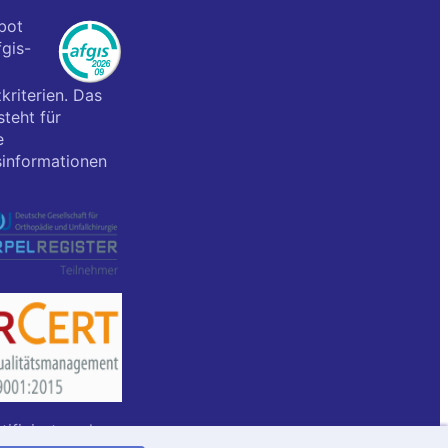
bot
fgis-
kriterien. Das
teht für
e
informationen
rtifiziert nach