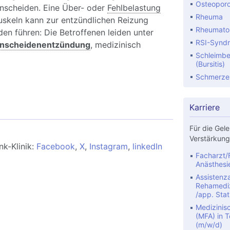
Osteopor
nscheiden. Eine Über- oder
Fehlbelastung
Rheuma
skeln kann zur entzündlichen Reizung
Rheumatoid
en führen: Die Betroffenen leiden unter
RSI-Synd
nscheidenentzündung
, medizinisch
Schleimbe
(Bursitis)
Schmerze
hnenscheidenentzündung der Hand:
e, Ursachen, Therapie, Übungen
Karriere
Für die Gele
Verstärkung
nk-Klinik:
Facebook
,
X
,
Instagram
,
linkedIn
Facharzt/F
Anästhesi
Assistenza
Rehamediz
/app. Stat
Medizinis
(MFA) in Te
(m/w/d)