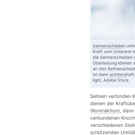
Sehnenscheide
n umh
Kraft vom Unterarm in
die Sehnenscheiden 
Überlastung können s
an den Sehnenscheid
ist dann
schmerz
haft
light, Adobe Stock
Sehnen verbinden
K
dienen der Kraftüb
(
Kontraktion
), dann
verbundenen Knoche
verschiedenen Stel
schützenden Umhül