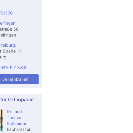
791170
elfingen:
straße 58
elfingen
Freiburg:
r Straße 11
urg
enk-klinik.de
n vereinbaren
 für Orthopädie
Dr. med.
Thomas
Schneider
Facharzt für