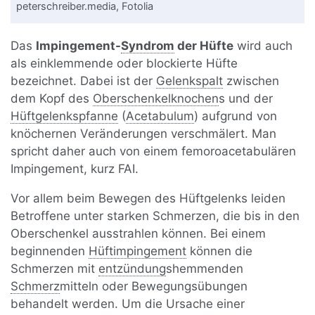
peterschreiber.media, Fotolia
Das
Impingement-
Syndrom
der Hüfte
wird auch
als einklemmende oder blockierte Hüfte
bezeichnet. Dabei ist der
Gelenkspalt
zwischen
dem Kopf des
Oberschenkelknochen
s und der
Hüftgelenkspfanne
(
Acetabulum
) aufgrund von
knöchernen Veränderungen verschmälert. Man
spricht daher auch von einem femoroacetabulären
Impingement, kurz FAI.
Vor allem beim Bewegen des Hüftgelenks leiden
Betroffene unter starken Schmerzen, die bis in den
Oberschenkel ausstrahlen können. Bei einem
beginnenden
Hüftimpingement
können die
Schmerzen mit
entzündung
shemmenden
Schmerz
mitteln oder Bewegungsübungen
behandelt werden. Um die Ursache einer