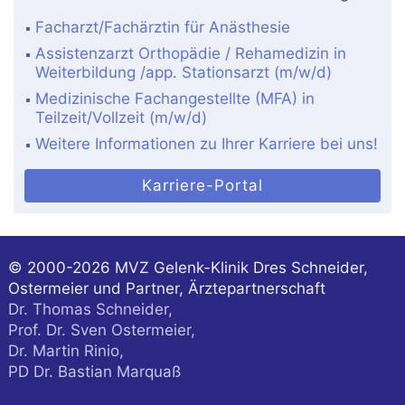
Facharzt/Fachärztin für Anästhesie
Assistenzarzt Orthopädie / Rehamedizin in
Weiterbildung /app. Stationsarzt (m/w/d)
Medizinische Fachangestellte (MFA) in
Teilzeit/Vollzeit (m/w/d)
Weitere Informationen zu Ihrer Karriere bei uns!
Karriere-Portal
© 2000-2026
MVZ Gelenk-Klinik Dres Schneider,
Ostermeier und Partner, Ärztepartnerschaft
Dr. Thomas Schneider,
Prof. Dr. Sven Ostermeier,
Dr. Martin Rinio,
PD Dr. Bastian Marquaß