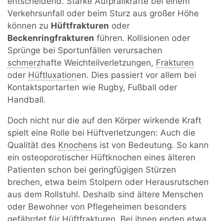
entscheidend. Starke Aufprallkräfte bei einem
Verkehrsunfall oder beim Sturz aus großer Höhe
können zu
Hüftfrakturen
oder
Beckenringfrakturen
führen. Kollisionen oder
Sprünge bei Sportunfällen verursachen
schmerz
hafte Weichteilverletzungen,
Frakturen
oder
Hüftluxation
en. Dies passiert vor allem bei
Kontaktsportarten wie Rugby, Fußball oder
Handball.
Doch nicht nur die auf den Körper wirkende Kraft
spielt eine Rolle bei Hüftverletzungen: Auch die
Qualität des
Knochen
s ist von Bedeutung. So kann
ein osteoporotischer Hüftknochen eines älteren
Patienten schon bei geringfügigen Stürzen
brechen, etwa beim Stolpern oder Herausrutschen
aus dem Rollstuhl. Deshalb sind ältere Menschen
oder Bewohner von Pflegeheimen besonders
gefährdet für Hüftfrakturen. Bei ihnen enden etwa