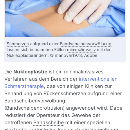
Schmerzen
aufgrund einer
Bandscheibenvorwölbung
lassen sich in manchen Fällen
minimalinvasiv
mit der
Nukleoplastie
lindern. © manovar1973, Adobe
Die
Nukleoplastie
ist ein minimalinvasives
Verfahren aus dem Bereich der
interventionellen
Schmerztherapie
, das von einigen Kliniken zur
Behandlung von Rückenschmerzen aufgrund einer
Bandscheibenvorwölbung
(
Bandscheibenprotrusion
) angewendet wird. Dabei
reduziert der Operateur das Gewebe der
betroffenen
Bandscheibe
mit einer speziellen
Elektrode. In der Folge kann sich die Vorwölbung