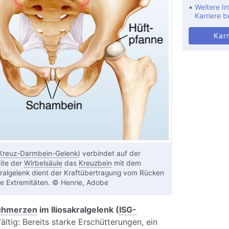
Weitere In
Karriere b
Karr
Kreuz-Darmbein-Gelenk
) verbindet auf der
ite der
Wirbelsäule
das
Kreuzbein
mit dem
akralgelenk dient der Kraftübertragung vom Rücken
e Extremitäten. © Henrie, Adobe
chmerzen
im Iliosakralgelenk (
ISG-
fältig: Bereits starke Erschütterungen, ein