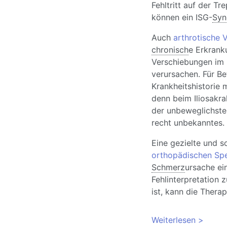
Fehltritt auf der T
können ein ISG-
Syn
Auch
arthrotische 
chronisch
e Erkran
Verschiebungen im I
verursachen. Für Be
Krankheitshistorie 
denn beim Iliosakra
der unbeweglichste
recht unbekanntes.
Eine gezielte und s
orthopädischen Spe
Schmerz
ursache ein
Fehlinterpretation
ist, kann die Therap
Weiterlesen
über IS