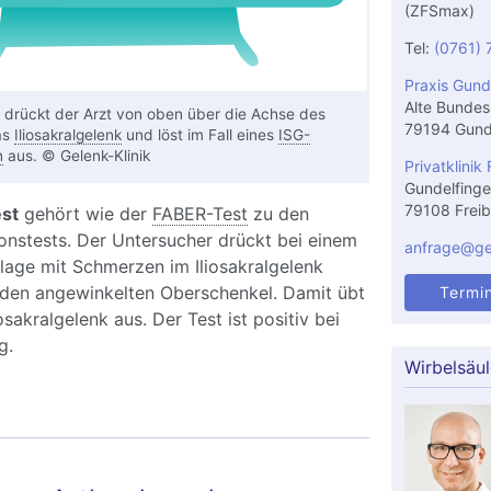
(ZFSmax)
Tel:
(0761) 
Praxis Gund
Alte Bundes
t drückt der Arzt von oben über die Achse des
79194 Gund
as
Iliosakralgelenk
und löst im Fall eines
ISG-
n
aus. © Gelenk-Klinik
Privatklinik 
Gundelfinge
79108 Freib
st
gehört wie der
FABER-Test
zu den
onstests. Der Untersucher drückt bei einem
anfrage@gel
lage mit Schmerzen im Iliosakralgelenk
 den angewinkelten Oberschenkel. Damit übt
Termi
osakralgelenk aus. Der Test ist positiv bei
g.
Wirbelsäu