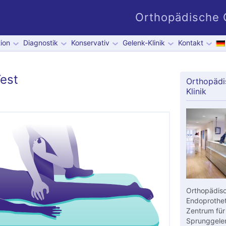
Orthopädische G
ion
Diagnostik
Konservativ
Gelenk-Klinik
Kontakt
Test
Orthopädi
Klinik
Orthopädisc
Endoprothet
Zentrum für
Sprunggelen