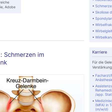
reiche
Schmerze
ie, Adobe
Skoliose d
Spondylar
-Versteifung: Arthrodese der Iliosakralgelenke
Wirbelfrak
hmerzen beim ISG-Syndrom lindern
Wirbelglei
Wirbelkan
Karriere
: Schmerzen im
enk
Für die Gele
Verstärkung
Facharzt/F
Anästhesi
Assistenza
Rehamediz
/app. Stat
Medizinis
(MFA) in Te
(m/w/d)