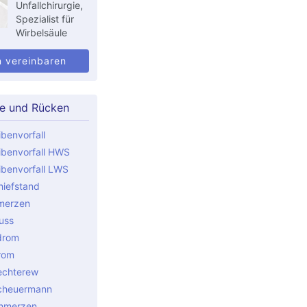
Unfallchirurgie,
Spezialist für
Wirbelsäule
n vereinbaren
le und Rücken
benvorfall
benvorfall HWS
benvorfall LWS
iefstand
merzen
uss
drom
rom
echterew
cheuermann
hmerzen