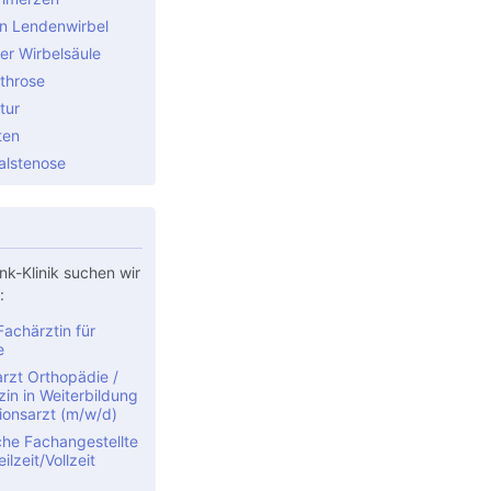
n Lendenwirbel
er Wirbelsäule
throse
tur
ten
alstenose
nk-Klinik suchen wir
:
achärztin für
e
rzt Orthopädie /
in in Weiterbildung
ionsarzt (m/w/d)
che Fachangestellte
ilzeit/Vollzeit