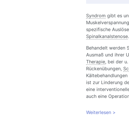
Syndrom
gibt es un
Muskelverspannun
spezifische Auslös
Spinalkanalstenose
.
Behandelt werden S
Ausmaß und ihrer Ur
Therapie
, bei der u.
Rückenübungen,
Sc
Kältebehandlungen
ist zur Linderung
eine interventionel
auch eine Operation
Weiterlesen
über LW