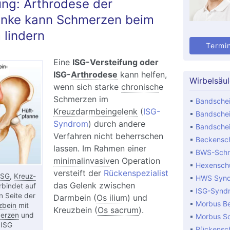
ung: Arthrodese der
lenke kann Schmerzen beim
lindern
Termi
Eine
ISG-Versteifung oder
ISG-
Arthrodese
kann helfen,
Wirbelsäu
wenn sich starke
chronisch
e
Schmerzen im
Bandschei
Kreuzdarmbeingelenk
(
ISG-
Bandschei
Syndrom
) durch andere
Bandschei
Verfahren nicht beherrschen
Beckensch
lassen. Im Rahmen einer
BWS-Sch
minimalinvasiv
en Operation
Hexensch
versteift der
Rückenspezialist
ISG
,
Kreuz-
HWS Syn
das Gelenk zwischen
rbindet auf
ISG-Synd
n Seite der
Darmbein (
Os ilium
) und
Morbus B
zbein
mit
Kreuzbein (
Os sacrum
).
erzen
und
Morbus S
 ISG
Rückensc