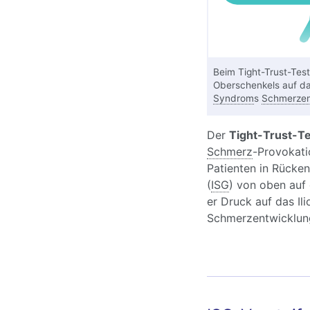
Beim Tight-Trust-Tes
Oberschenkels auf d
Syndrom
s
Schmerze
Der
Tight-Trust-Te
Schmerz
-Provokati
Patienten in Rücken
(
ISG
) von oben auf
er Druck auf das Ili
Schmerzentwicklun