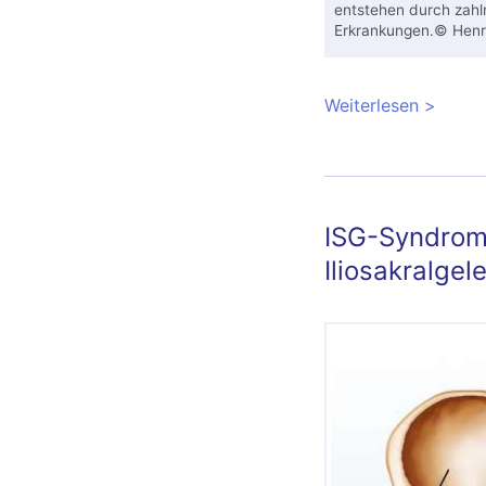
entstehen durch zahl
Erkrankungen.© Henr
Weiterlesen
über ISG
kann Sc
ISG-Syndrom
Iliosakralgel