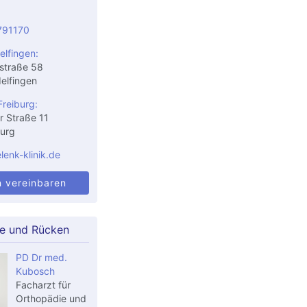
791170
elfingen:
straße 58
elfingen
Freiburg:
r Straße 11
urg
enk-klinik.de
n vereinbaren
le und Rücken
PD Dr med.
Kubosch
Facharzt für
Orthopädie und