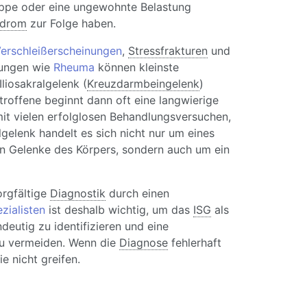
reppe oder eine ungewohnte Belastung
drom
zur Folge haben.
Verschleißerscheinungen
,
Stressfrakturen
und
kungen wie
Rheuma
können kleinste
liosakralgelenk (
Kreuzdarmbeingelenk
)
troffene beginnt dann oft eine langwierige
mit vielen erfolglosen Behandlungsversuchen,
lgelenk handelt es sich nicht nur um eines
n Gelenke des Körpers, sondern auch um ein
orgfältige
Diagnostik
durch einen
zialisten
ist deshalb wichtig, um das
ISG
als
deutig zu identifizieren und eine
 zu vermeiden. Wenn die
Diagnose
fehlerhaft
ie nicht greifen.
G-Syndrom: Schmerzen im Iliosakralgelenk