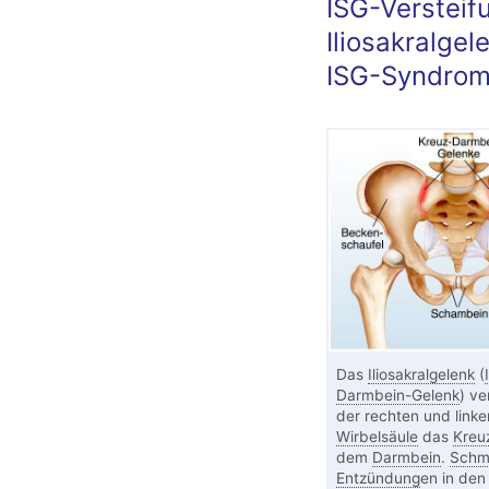
ISG-Versteif
Iliosakralge
ISG-Syndrom 
Das
Iliosakralgelenk
(
Darmbein-Gelenk
) ve
der rechten und linke
Wirbelsäule
das
Kreu
dem
Darmbein
.
Schm
Entzündung
en in den