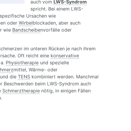
auch vom
LWS-Syndrom
spricht. Bei einem LWS-
spezifische Ursachen wie
gen oder
Wirbel
blockaden, aber auch
er wie
Bandscheibe
nvorfälle oder
chmerzen im unteren Rücken je nach ihrem
sache. Oft reicht eine
konservative
 a.
Physiotherapie
und spezielle
hmerz
mittel, Wärme- oder
 und die
TENS
kombiniert werden. Manchmal
 der Beschwerden beim LWS-Syndrom auch
le
Schmerztherapie
nötig, in einigen Fällen
.
S-Syndrom: Schmerzen im unteren Rücken