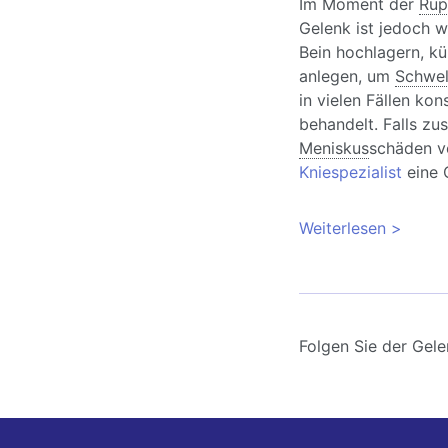
Im Moment der
Rup
Gelenk ist jedoch we
Bein hochlagern, k
anlegen, um
Schwel
in vielen Fällen kon
behandelt. Falls zu
Meniskus
schäden vo
Kniespezialist
eine 
Weiterlesen
über In
Behandl
Folgen Sie der Gele