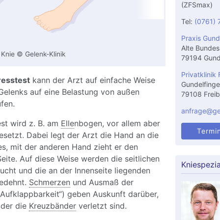
(ZFSmax)
Tel:
(0761) 
Praxis Gund
Alte Bundes
 Knie © Gelenk-Klinik
79194 Gund
Privatklinik 
resstest
kann der Arzt auf einfache Weise
Gundelfinge
s Gelenks auf eine Belastung von außen
79108 Freib
üfen.
anfrage@gel
st wird z. B. am
Elle
nbogen, vor allem aber
Termi
setzt. Dabei legt der Arzt die Hand an die
s, mit der anderen Hand zieht er den
eite. Auf diese Weise werden die seitlichen
Kniespezia
ucht und die an der Innenseite liegenden
gedehnt.
Schmerzen
und Ausmaß der
Aufklappbarkeit“) geben Auskunft darüber,
oder die
Kreuzbänder
verletzt sind.