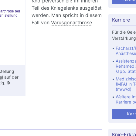
Knorpelverschleiß im inneren
Teil des Kniegelenks ausgelöst
werden. Man spricht in diesem
Karriere
Fall von
Varusgonarthrose
.
Für die Gele
Verstärkung
Facharzt/F
Anästhesi
Assistenza
Rehamediz
/app. Stat
stellung
el
auf der
Medizinis
tig. ©
(MFA) in Te
(m/w/d)
Weitere In
Karriere b
ieschmerzen Innenseite: Ursachen und
Karr
ung
Knie-Erkr