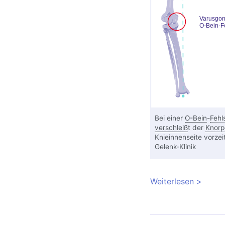
Bei einer
O-Bein
-
Fehl
verschleiß
t der
Knorp
Knieinnenseite vorzei
Gelenk-Klinik
Weiterlesen
über Kn
Behandl