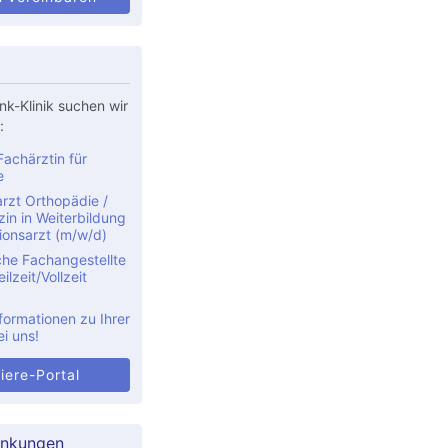
nk-Klinik suchen wir
:
achärztin für
e
rzt Orthopädie /
in in Weiterbildung
ionsarzt (m/w/d)
che Fachangestellte
ilzeit/Vollzeit
formationen zu Ihrer
ei uns!
iere-Portal
ankungen