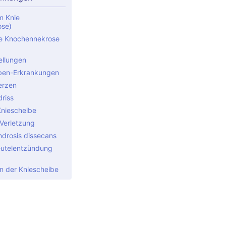
m Knie
ose)
e Knochennekrose
ellungen
ben-Erkrankungen
erzen
riss
Kniescheibe
Verletzung
drosis dissecans
utelentzündung
 der Kniescheibe