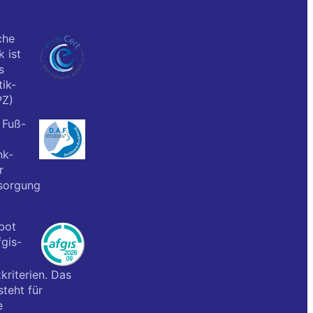
che
k ist
s
ik-
PZ)
 Fuß-
nk-
r
sorgung
bot
fgis-
kriterien. Das
teht für
e