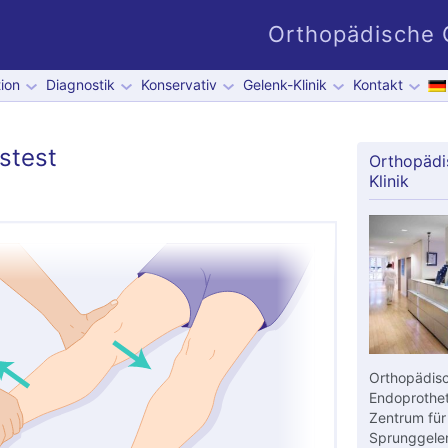
Orthopädische G
ion
Diagnostik
Konservativ
Gelenk-Klinik
Kontakt
stest
Orthopädi
Klinik
Orthopädisc
Endoprothet
Zentrum für
Sprunggelen