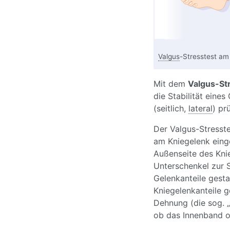
Valgus
-Stresstest am
Mit dem
Valgus-St
die Stabilität eine
(seitlich,
lateral
) pr
Der Valgus-Stresste
am Kniegelenk einge
Außenseite des Knie
Unterschenkel zur S
Gelenkanteile gesta
Kniegelenkanteile 
Dehnung (die sog. „
ob das Innenband 