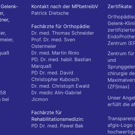
Gelenk-
Kontakt nach der MPbetreibV
Zertifikate:
r,
Patrick Dietsche
Orthopädis
ner,
Gelenk-Klini
Fachärzte für Orthopädie:
zertifizierte
er,
Dr. med. Thomas Schneider
EndoProthet
meier,
Prof. Dr. med. Sven
Zentrum (E
Ostermeier
quaß
Dr. med. Martin Rinio
Zentrum für
PD. Dr. med. habil. Bastian
und
Marquaß
Sprunggele
PD Dr. med. David
chirurgie de
Christopher Kubosch
Maximalver
Dr. med. Christoph Ewald
(ZFSmax)
 58
Dr. medic Alin-Gabriel
Unser Ange
n
bei
Jicmon
erfüllt die a
Fachärzte für
Transparenz
Rehabilitationsmedizin:
afgis-Logo s
PD Dr. med. Pawel Bak
hochwertig