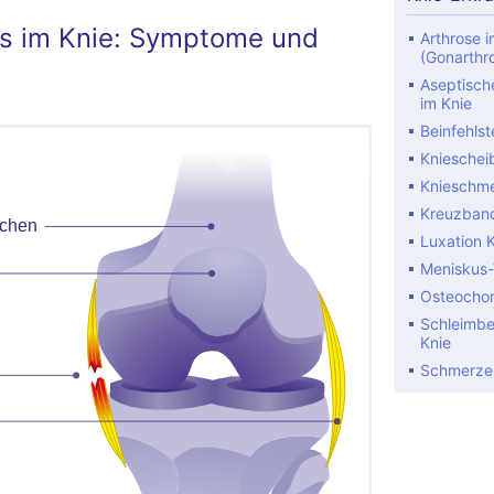
ss im Knie: Symptome und
Arthrose i
(Gonarthr
Aseptisch
im Knie
Beinfehlst
Knieschei
Knieschm
Kreuzband
Luxation 
Meniskus-
Osteochon
Schleimbe
Knie
Schmerzen