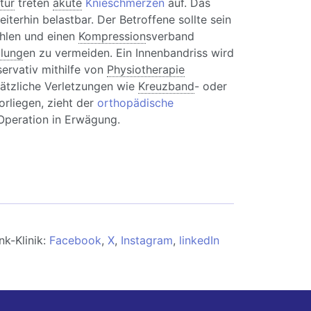
tur
treten
akute
Knieschmerzen
auf. Das
iterhin belastbar. Der Betroffene sollte sein
ühlen und einen
Kompression
sverband
lung
en zu vermeiden. Ein Innenbandriss wird
servativ mithilfe von
Physiotherapie
sätzliche Verletzungen wie
Kreuzband
- oder
rliegen, zieht der
orthopädische
Operation in Erwägung.
nenbandriss im Knie: Symptome und
ung
nk-Klinik:
Facebook
,
X
,
Instagram
,
linkedIn