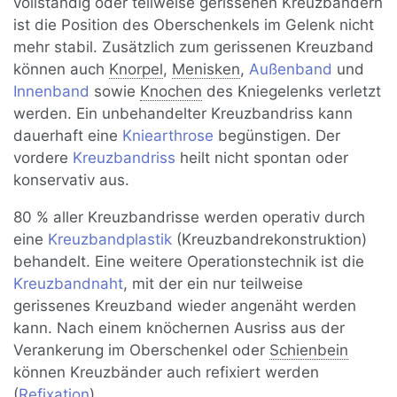
vollständig oder teilweise gerissenen Kreuzbändern
ist die Position des Oberschenkels im Gelenk nicht
mehr stabil. Zusätzlich zum gerissenen Kreuzband
können auch
Knorpel
,
Menisken
,
Außenband
und
Innenband
sowie
Knochen
des Kniegelenks verletzt
werden. Ein unbehandelter Kreuzbandriss kann
dauerhaft eine
Kniearthrose
begünstigen. Der
vordere
Kreuzbandriss
heilt nicht spontan oder
konservativ aus.
80 % aller Kreuzbandrisse werden operativ durch
eine
Kreuzbandplastik
(Kreuzbandrekonstruktion)
behandelt. Eine weitere Operationstechnik ist die
Kreuzbandnaht
, mit der ein nur teilweise
gerissenes Kreuzband wieder angenäht werden
kann. Nach einem knöchernen Ausriss aus der
Verankerung im Oberschenkel oder
Schienbein
können Kreuzbänder auch refixiert werden
(
Refixation
).