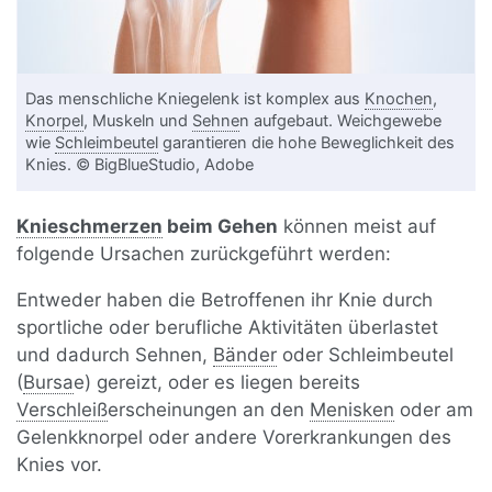
Das menschliche Kniegelenk ist komplex aus
Knochen
,
Knorpel
, Muskeln und
Sehne
n aufgebaut. Weichgewebe
wie
Schleimbeutel
garantieren die hohe Beweglichkeit des
Knies. © BigBlueStudio, Adobe
Knieschmerzen
beim Gehen
können meist auf
folgende Ursachen zurückgeführt werden:
Entweder haben die Betroffenen ihr Knie durch
sportliche oder berufliche Aktivitäten überlastet
und dadurch Sehnen,
Bänder
oder Schleimbeutel
(
Bursa
e) gereizt, oder es liegen bereits
Verschleiß
erscheinungen an den
Menisken
oder am
Gelenkknorpel oder andere Vorerkrankungen des
Knies vor.