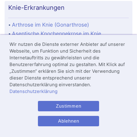
Knie-Erkrankungen
Arthrose im Knie (Gonarthrose)
Aseptische Knochennekrose im Knie
Beinfehlstellungen
Wir nutzen die Dienste externer Anbieter auf unserer
Webseite, um Funktion und Sicherheit des
Kniescheiben-Erkrankungen
Internetauftritts zu gewährleisten und die
Knieschmerzen
Benutzererfahrung optimal zu gestalten. Mit Klick auf
Kreuzbandriss
„Zustimmen“ erklären Sie sich mit der Verwendung
Luxation Kniescheibe
dieser Dienste entsprechend unserer
Datenschutzerklärung einverstanden.
Meniskus-Verletzung
Datenschutzerklärung
Osteochondrosis dissecans
Schleimbeutelentzündung Knie
Zustimmen
Schmerzen der Kniescheibe
Ablehnen