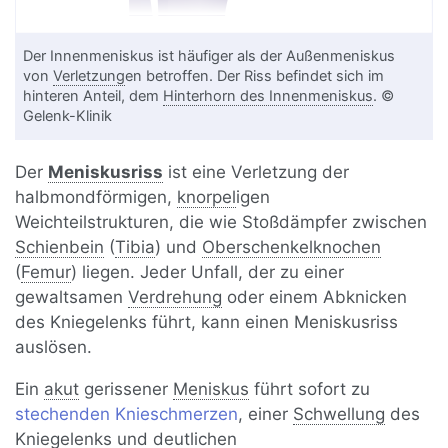
Der Innenmeniskus ist häufiger als der Außenmeniskus
von
Verletzung
en betroffen. Der Riss befindet sich im
hinteren Anteil, dem
Hinterhorn des Innenmeniskus
. ©
Gelenk-Klinik
Der
Meniskusriss
ist eine Verletzung der
halbmondförmigen,
knorpel
igen
Weichteilstrukturen, die wie Stoßdämpfer zwischen
Schienbein
(
Tibia
) und
Oberschenkelknochen
(
Femur
) liegen. Jeder Unfall, der zu einer
gewaltsamen
Verdrehung
oder einem Abknicken
des Kniegelenks führt, kann einen Meniskusriss
auslösen.
Ein
akut
gerissener
Meniskus
führt sofort zu
stechenden Knieschmerzen
, einer
Schwellung
des
Kniegelenks und deutlichen