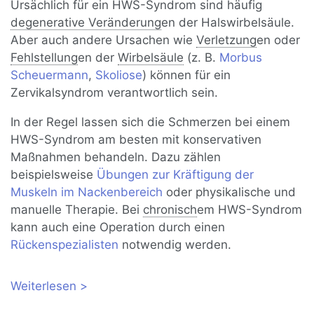
Ursächlich für ein HWS-Syndrom sind häufig
degenerative Veränderung
en der Halswirbelsäule.
Aber auch andere Ursachen wie
Verletzung
en oder
Fehlstellung
en der
Wirbelsäule
(z. B.
Morbus
Scheuermann
,
Skoliose
) können für ein
Zervikalsyndrom verantwortlich sein.
In der Regel lassen sich die Schmerzen bei einem
HWS-Syndrom am besten mit konservativen
Maßnahmen behandeln. Dazu zählen
beispielsweise
Übungen zur Kräftigung der
Muskeln im Nackenbereich
oder physikalische und
manuelle Therapie. Bei
chronisch
em HWS-Syndrom
kann auch eine Operation durch einen
Rückenspezialisten
notwendig werden.
Weiterlesen
über HWS-Syndrom: Schmerzen in der
Halswirbelsäule