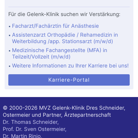
Für die Gelenk-Klinik suchen wir Verstärkung:
Facharzt/Fachärztin für Anästhesie
Assistenzarzt Orthopädie / Rehamedizin in
Weiterbildung /app. Stationsarzt (m/w/d)
Medizinische Fachangestellte (MFA) in
Teilzeit/Vollzeit (m/w/d)
Weitere Informationen zu Ihrer Karriere bei uns!
Karriere-Portal
© 2000-2026
MVZ Gelenk-Klinik Dres Schneider,
Ostermeier und Partner, Ärztepartnerschaft
Dr. Thomas Schneider,
Prof. Dr. Sven Ostermeier,
Dr. Martin Rinio,