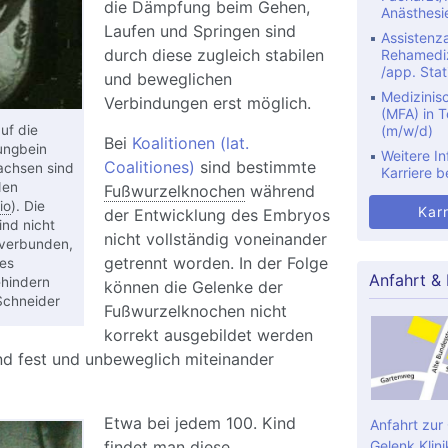
die Dämpfung beim Gehen,
Anästhesi
Laufen und Springen sind
Assistenza
durch diese zugleich stabilen
Rehamediz
/app. Stat
und beweglichen
Medizinis
Verbindungen erst möglich.
(MFA) in Te
uf die
(m/w/d)
Bei
Koalitionen (lat.
ungbein
Weitere In
Coalitiones)
sind bestimmte
achsen sind
Karriere b
den
Fußwurzelknochen
während
io
). Die
Karr
der Entwicklung des Embryos
nd nicht
nicht vollständig voneinander
 verbunden,
getrennt worden. In der Folge
es
Anfahrt &
hindern
können die Gelenke der
Schneider
Fußwurzelknochen nicht
korrekt ausgebildet werden
nd fest und unbeweglich miteinander
Etwa bei jedem 100. Kind
Anfahrt zur
findet man diese
Gelenk Klini