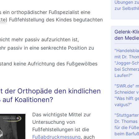
Übungen zu
zur Selbsthil
 ein orthopädischer Fußspezialist eine
kte
) Fußfehlstellung des Kindes begutachten
Gelenk-Kli
den Medie
cht mehr passiv aufzurichten ist,
ehr passiv in eine senkrechte Position zu
"Handelsbla
mit Dr. Tho
"Jogger-Sch
stand keine Aufrichtung des Fußgewölbes
bei Schmer
Laufen?"
"SWR.de" mi
t der Orthopäde den kindlichen
Schneider v
"Was hilft g
auf Koalitionen?
valgus?"
Das wichtigste Mittel zur
"Stuttgarter
Dr. Thomas 
Untersuchung von
für die Füße
Fußfehlstellungen ist die
beim Barfuß
Fußabdruckmessung
, auch