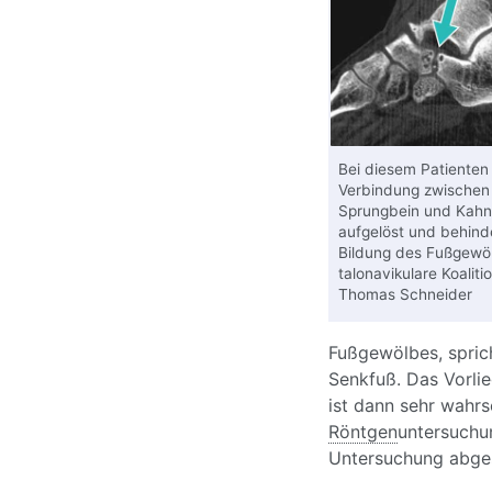
Bei diesem Patienten
Verbindung zwischen
Sprungbein und Kahn
aufgelöst und behinde
Bildung des Fußgewölb
talonavikulare Koaliti
Thomas Schneider
Fußgewölbes, spric
Senkfuß. Das Vorli
ist dann sehr wahrs
Röntgen
untersuchu
Untersuchung abges