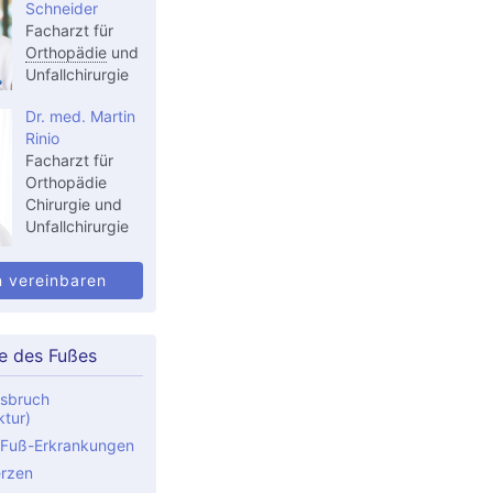
Schneider
Facharzt für
Orthopädie
und
Unfallchirurgie
Dr. med. Martin
Rinio
Facharzt für
Orthopädie
Chirurgie und
Unfallchirurgie
n vereinbaren
e des Fußes
sbruch
ktur)
 Fuß-Erkrankungen
rzen