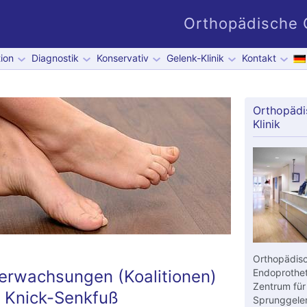
Orthopädische G
ion
Diagnostik
Konservativ
Gelenk-Klinik
Kontakt
Orthopädi
Klinik
Orthopädisc
Verwachsungen (Koalitionen)
Endoprothet
Zentrum für
n Knick-Senkfuß
Sprunggelen