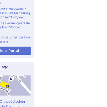
e
rzt Orthopädie /
in in Weiterbildung
ionsarzt (m/w/d)
che Fachangestellte
ilzeit/Vollzeit
formationen zu Ihrer
ei uns!
iere-Portal
 Lage
 Orthopädischen
k in Freiburg