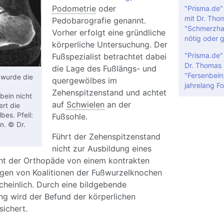
Podometrie
oder
"Prisma.de
mit Dr. Tho
Pedobarografie genannt.
"Schmerzhaf
Vorher erfolgt eine gründliche
nötig oder 
körperliche Untersuchung. Der
"Prisma.de"
Fußspezialist betrachtet dabei
Dr. Thomas 
die Lage des Fußlängs- und
"Fersenbein
 wurde die
quergewölbes im
jahrelang F
Zehenspitzenstand und achtet
bein nicht
auf
Schwielen
an der
rt die
es. Pfeil:
Fußsohle.
on. © Dr.
Führt der Zehenspitzenstand
nicht zur Ausbildung eines
ht der Orthopäde von einem kontrakten
egen von Koalitionen der Fußwurzelknochen
cheinlich. Durch eine bildgebende
ng wird der Befund der körperlichen
ichert.