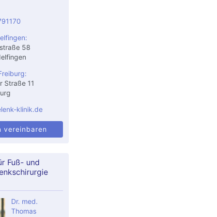
791170
elfingen:
straße 58
elfingen
Freiburg:
r Straße 11
urg
enk-klinik.de
n vereinbaren
ür Fuß- und
enkschirurgie
Dr. med.
Thomas