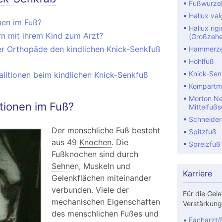
Fußwurzel
Hallux val
nen im Fuß?
Hallux rig
rn mit ihrem Kind zum Arzt?
(Großzehe
er Orthopäde den kindlichen Knick-Senkfuß
Hammerzeh
Hohlfuß
Knick-Sen
litionen beim kindlichen Knick-Senkfuß
Kompartm
Morton Ne
tionen im Fuß?
Mittelfuß
Schneider
Der menschliche Fuß besteht
Spitzfuß
aus 49
Knochen
. Die
Spreizfuß
Fußknochen sind durch
Sehne
n, Muskeln und
Karriere
Gelenkflächen miteinander
verbunden. Viele der
Für die Gele
mechanischen Eigenschaften
Verstärkung
des menschlichen Fußes und
Facharzt/F