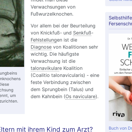
Verwachsungen von
Fußwurzelknochen.
Selbsthilfe
Fersensch
Vor allem bei der Beurteilung
von Knickfuß- und
Senkfuß
-
Fehlstellung
en ist die
Diagnose
von Koalitionen sehr
wichtig. Die häufigste
Verwachsung ist die
talonavikular
e Koalition
rungbeins
(Coalitio talonavicularis) - eine
enknochens
feste Verbindung zwischen
 Diese
dem Sprungbein (Talus) und
achsung
rennt, um
dem Kahnbein (
Os naviculare
).
urichten.
ltern mit ihrem Kind zum Arzt?
Buch von Dr