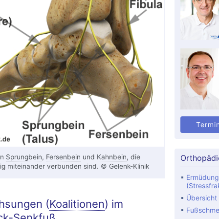
Termi
on
Sprungbein
,
Fersenbein
und
Kahnbein
, die
Orthopädi
ig miteinander verbunden sind. © Gelenk-Klinik
Ermüdung
(Stressfra
Übersicht
chsungen (
Koalitionen
) im
Fußschme
ck-Senkfuß