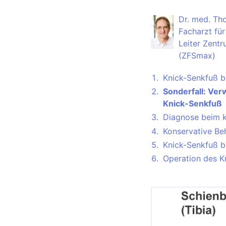
Dr. med. Th
Facharzt für
Leiter Zentr
(ZFSmax)
Knick-Senkfuß b
Sonderfall: Ver
Knick-Senkfuß
Diagnose beim k
Konservative Be
Knick-Senkfuß b
Operation des K