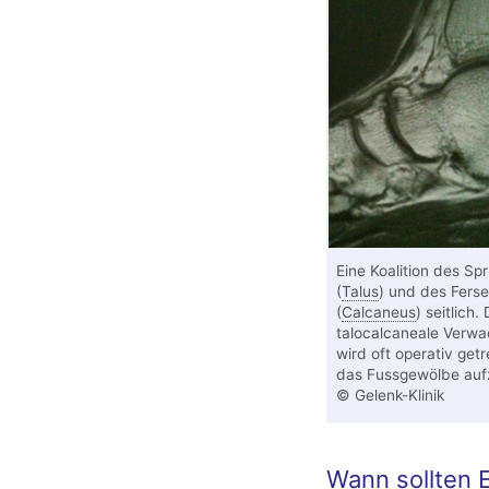
Eine Koalition des Sp
(
Talus
) und des Fers
(
Calcaneus
) seitlich.
talocalcaneale Verw
wird oft operativ get
das Fussgewölbe aufz
© Gelenk-Klinik
Wann sollten E